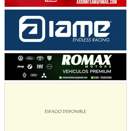
IAME SERIES ARGENTINA 6
Ramiro Tot (Asfalto)
Baradero (Buenos Aires)
KDO - F6
Ciudad de Trenque Lauquen (Asfalto)
Trenque Lauquen (Buenos Aires)
ENTRERRIANO - F6 (POSTERGADA)
Parque de la Velocidad (Asfalto)
Villaguay (Entre Ríos)
VICTORIENSE - F7
El Cerro (Tierra)
Victoria (Entre Ríos)
PATAGONICO - F6
Moto Club Reginense (Tierra)
Gral. E. Godoy (Río Negro)
CSK - F7
Juventud Unida (Tierra)