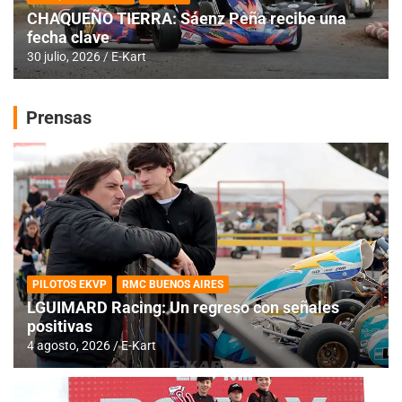
CHAQUEÑO TIERRA: Sáenz Peña recibe una
fecha clave
30 julio, 2026
E-Kart
Prensas
PILOTOS EKVP
RMC BUENOS AIRES
LGUIMARD Racing: Un regreso con señales
positivas
4 agosto, 2026
E-Kart