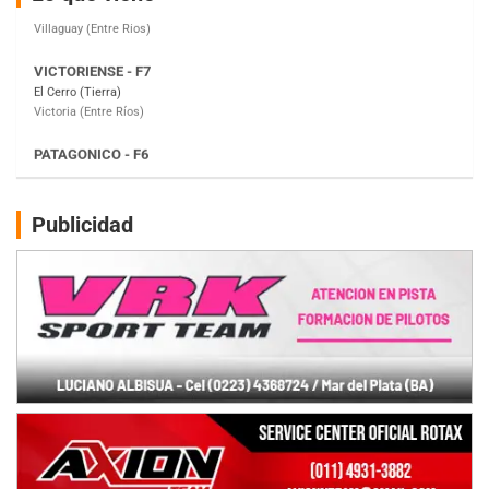
Victoria (Entre Ríos)
PATAGONICO - F6
Moto Club Reginense (Tierra)
Gral. E. Godoy (Río Negro)
CSK - F7
Juventud Unida (Tierra)
Humboldt (Santa Fe)
NORESTE SANTAFESINO - F6
Publicidad
Ciudad de Avellaneda (Asfalto)
Avellaneda (Santa Fe)
SUR SANTAFESINO - F4
José Samuel Sánchez (Tierra)
Rufino (Santa Fe)
TUCUMANO - F5
Juan Navarro (Asfalto)
El Timbó (Tucumán)
COBERTURA ESPECIAL DE E-KART.COM.AR
08/09-AGO