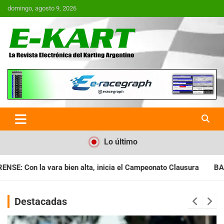
Saltar
domingo, agosto 9, 2026
al
contenido
E-Kart.com.ar | La Revista
Electrónica del Karting en
Argentina
Lo último
cia el Campeonato Clausura
BARILOCHENSE: Preparan una jorna
Destacadas