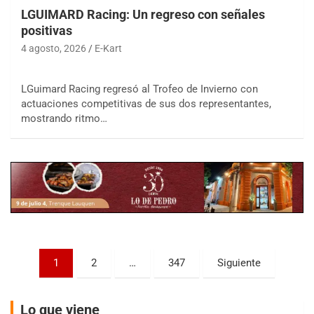
LGUIMARD Racing: Un regreso con señales
positivas
4 agosto, 2026
E-Kart
LGuimard Racing regresó al Trofeo de Invierno con
COBERTURA ESPECIAL DE E-KART.COM.AR
actuaciones competitivas de sus dos representantes,
08/09-AGO
mostrando ritmo…
IAME SERIES ARGENTINA 6
Ramiro Tot (Asfalto)
Baradero (Buenos Aires)
KDO - F6
Ciudad de Trenque Lauquen (Asfalto)
Trenque Lauquen (Buenos Aires)
ENTRERRIANO - F6 (POSTERGADA)
Paginación
Parque de la Velocidad (Asfalto)
1
2
…
347
Siguiente
Villaguay (Entre Ríos)
de
VICTORIENSE - F7
entradas
Lo que viene
El Cerro (Tierra)