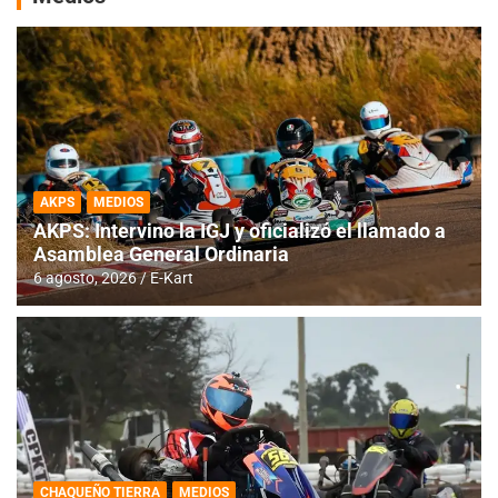
AKPS
MEDIOS
AKPS: Intervino la IGJ y oficializó el llamado a
Asamblea General Ordinaria
6 agosto, 2026
E-Kart
CHAQUEÑO TIERRA
MEDIOS