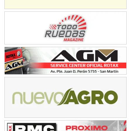
Humboldt (Santa Fe)
NORESTE SANTAFESINO - F6
Ciudad de Avellaneda (Asfalto)
Avellaneda (Santa Fe)
SUR SANTAFESINO - F4
José Samuel Sánchez (Tierra)
Rufino (Santa Fe)
TUCUMANO - F5
Juan Navarro (Asfalto)
El Timbó (Tucumán)