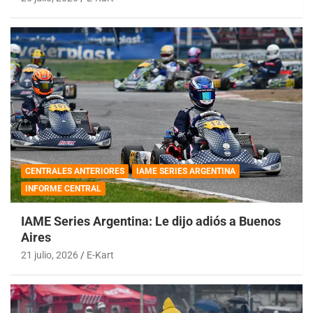
CENTRALES ANTERIORES
IAME SERIES ARGENTINA
INFORME CENTRAL
IAME Series Argentina: Le dijo adiós a Buenos
Aires
21 julio, 2026
E-Kart