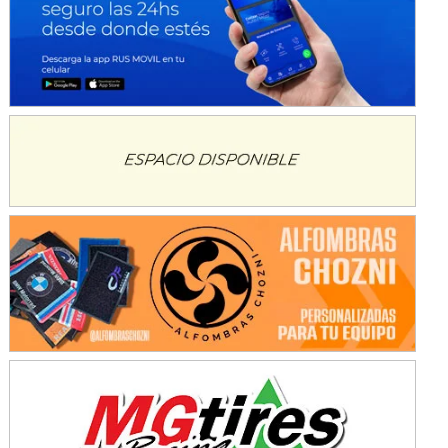
Baradero (Buenos Aires)
KDO - F6
Ciudad de Trenque Lauquen (Asfalto)
Trenque Lauquen (Buenos Aires)
ENTRERRIANO - F6 (POSTERGADA)
Parque de la Velocidad (Asfalto)
Villaguay (Entre Ríos)
VICTORIENSE - F7
El Cerro (Tierra)
Victoria (Entre Ríos)
PATAGONICO - F6
Moto Club Reginense (Tierra)
Gral. E. Godoy (Río Negro)
CSK - F7
Juventud Unida (Tierra)
Humboldt (Santa Fe)
NORESTE SANTAFESINO - F6
Ciudad de Avellaneda (Asfalto)