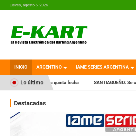
Saltar
jueves, agosto 6, 2026
al
contenido
E-Kart.com.ar | La
Revista Electrónica del
INICIO
ARGENTINO
IAME SERIES ARGENTINA
Karting en Argentina
Lo último
la quinta fecha
SANTIAGUEÑO: Se cumplió con la quinta f
Destacadas