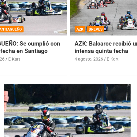
ANTIAGUEÑO
AZK
BREVES
UEÑO: Se cumplió con
AZK: Balcarce recibió 
 fecha en Santiago
intensa quinta fecha
026
E-Kart
4 agosto, 2026
E-Kart