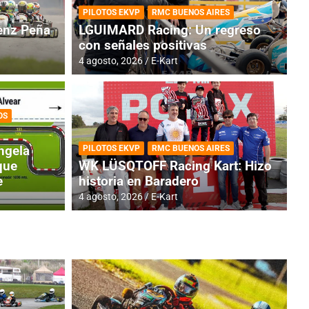
PILOTOS EKVP
RMC BUENOS AIRES
nz Peña
LGUIMARD Racing: Un regreso
con señales positivas
4 agosto, 2026
E-Kart
OS
TINA
DE
GENTINA: Horarios para la
R
ngela
PILOTOS EKVP
RMC BUENOS AIRES
dos
h
que
WK LÜSQTOFF Racing Kart: Hizo
e
historia en Baradero
4 a
4 agosto, 2026
E-Kart