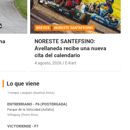
COBERTURA ESPECIAL DE E-KART.COM.AR
08/09-AGO
BREVES
NORESTE SANTAFESINO
IAME SERIES ARGENTINA 6
una
NORESTE SANTEFSINO:
Ramiro Tot (Asfalto)
Avellaneda recibe una nueva
Baradero (Buenos Aires)
cita del calendario
KDO - F6
4 agosto, 2026
E-Kart
Ciudad de Trenque Lauquen (Asfalto)
Trenque Lauquen (Buenos Aires)
ENTRERRIANO - F6 (POSTERGADA)
Lo que viene
Parque de la Velocidad (Asfalto)
Villaguay (Entre Ríos)
VICTORIENSE - F7
El Cerro (Tierra)
Victoria (Entre Ríos)
PATAGONICO - F6
Moto Club Reginense (Tierra)