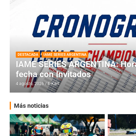
DESTACADA
INFORME CENTRAL
RMC BUENOS AIRES
RMC BUENOS AIRES: Cerró una
histórica en Baradero
4 agosto, 2026
E-Kart
Más noticias