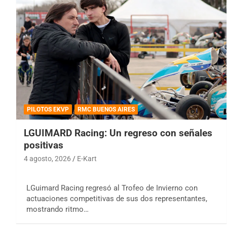
PILOTOS EKVP
RMC BUENOS AIRES
LGUIMARD Racing: Un regreso con señales
positivas
4 agosto, 2026
E-Kart
LGuimard Racing regresó al Trofeo de Invierno con
actuaciones competitivas de sus dos representantes,
mostrando ritmo…