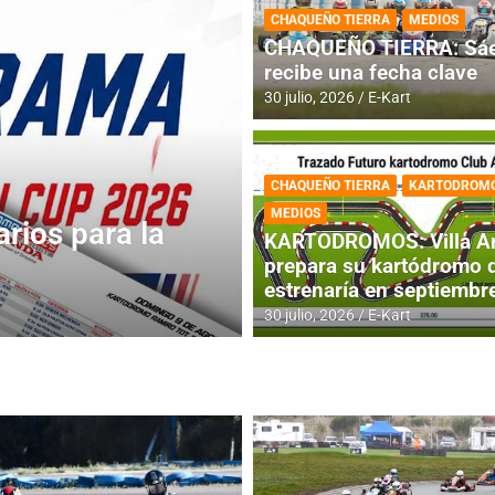
CHAQUEÑO TIERRA
MEDIOS
CHAQUEÑO TIERRA: Sáe
recibe una fecha clave
30 julio, 2026
E-Kart
CHAQUEÑO TIERRA
KARTODROM
DESTACADA
IAME SERIES ARGEN
MEDIOS
 jornada
IAME SERIES AR
KARTODROMOS: Villa A
fecha con Invita
prepara su kartódromo 
estrenaría en septiembr
4 agosto, 2026
E-Kart
30 julio, 2026
E-Kart