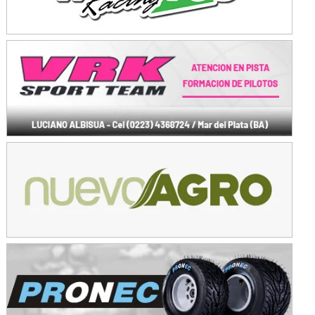
Avellaneda (Santa Fe)
SUR SANTAFESINO - F4
José Samuel Sánchez (Tierra)
Rufino (Santa Fe)
TUCUMANO - F5
Juan Navarro (Asfalto)
El Timbó (Tucumán)