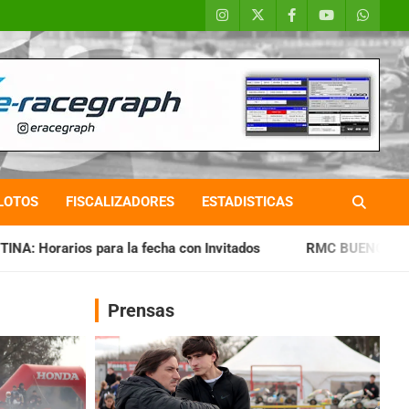
LOTOS
FISCALIZADORES
ESTADISTICAS
fecha con Invitados
RMC BUENOS AIRES: Cerró una jornada
Prensas