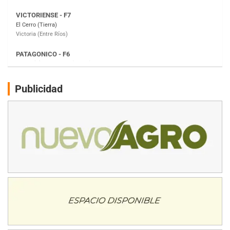
PATAGONICO - F6
Moto Club Reginense (Tierra)
Gral. E. Godoy (Río Negro)
CSK - F7
Juventud Unida (Tierra)
Humboldt (Santa Fe)
NORESTE SANTAFESINO - F6
Publicidad
Ciudad de Avellaneda (Asfalto)
Avellaneda (Santa Fe)
SUR SANTAFESINO - F4
José Samuel Sánchez (Tierra)
Rufino (Santa Fe)
TUCUMANO - F5
Juan Navarro (Asfalto)
El Timbó (Tucumán)
COBERTURA ESPECIAL DE E-KART.COM.AR
08/09-AGO