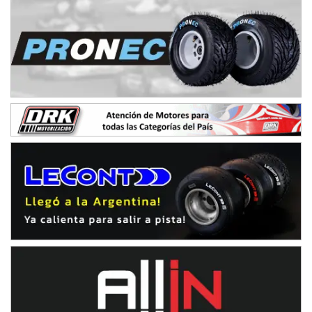
IAME SERIES ARGENTINA 6
Ramiro Tot (Asfalto)
Baradero (Buenos Aires)
KDO - F6
Ciudad de Trenque Lauquen (Asfalto)
Trenque Lauquen (Buenos Aires)
ENTRERRIANO - F6 (POSTERGADA)
Parque de la Velocidad (Asfalto)
Villaguay (Entre Ríos)
VICTORIENSE - F7
El Cerro (Tierra)
Victoria (Entre Ríos)
PATAGONICO - F6
Moto Club Reginense (Tierra)
Gral. E. Godoy (Río Negro)
CSK - F7
Juventud Unida (Tierra)
Humboldt (Santa Fe)