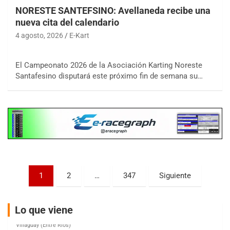
NORESTE SANTEFSINO: Avellaneda recibe una
nueva cita del calendario
4 agosto, 2026
E-Kart
COBERTURA ESPECIAL DE E-KART.COM.AR
08/09-AGO
El Campeonato 2026 de la Asociación Karting Noreste
Santafesino disputará este próximo fin de semana su…
IAME SERIES ARGENTINA 6
Ramiro Tot (Asfalto)
Baradero (Buenos Aires)
KDO - F6
Ciudad de Trenque Lauquen (Asfalto)
Trenque Lauquen (Buenos Aires)
ENTRERRIANO - F6 (POSTERGADA)
Paginación
Parque de la Velocidad (Asfalto)
1
2
…
347
Siguiente
Villaguay (Entre Ríos)
de
VICTORIENSE - F7
entradas
Lo que viene
El Cerro (Tierra)
Victoria (Entre Ríos)