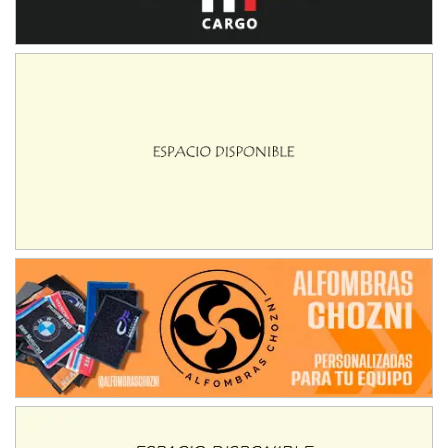
NORESTE SANTAFESINO - F6
Ciudad de Avellaneda (Asfalto)
Avellaneda (Santa Fe)
SUR SANTAFESINO - F4
José Samuel Sánchez (Tierra)
Rufino (Santa Fe)
TUCUMANO - F5
Juan Navarro (Asfalto)
El Timbó (Tucumán)