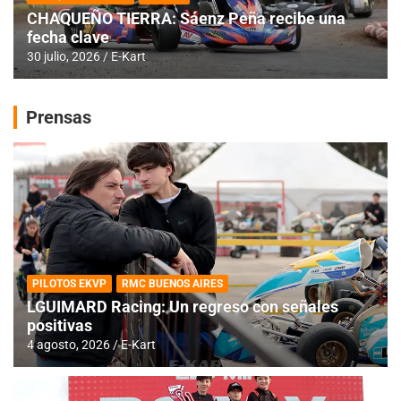
CHAQUEÑO TIERRA: Sáenz Peña recibe una
fecha clave
30 julio, 2026
E-Kart
Prensas
PILOTOS EKVP
RMC BUENOS AIRES
LGUIMARD Racing: Un regreso con señales
positivas
4 agosto, 2026
E-Kart