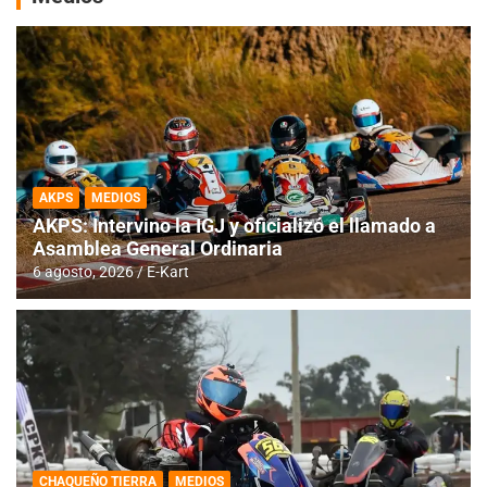
AKPS
MEDIOS
AKPS: Intervino la IGJ y oficializó el llamado a
Asamblea General Ordinaria
6 agosto, 2026
E-Kart
CHAQUEÑO TIERRA
MEDIOS