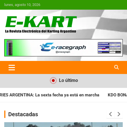
Saltar
lunes, agosto 10, 2026
al
contenido
E-Kart.com.ar | La Revista
Electrónica del Karting en
Argentina
Lo último
a ya está en marcha
KDO BONAERENSE: Con la vara bien alta,
Destacadas