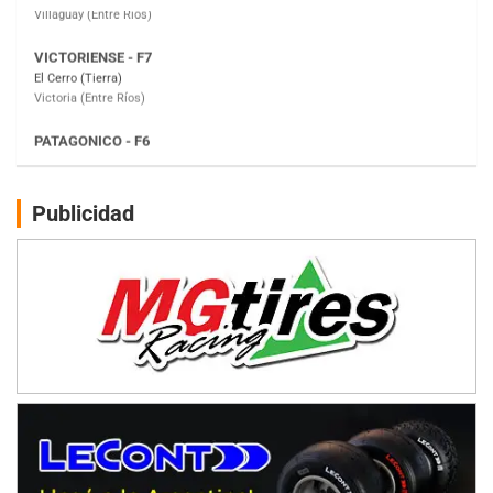
PATAGONICO - F6
Moto Club Reginense (Tierra)
Gral. E. Godoy (Río Negro)
CSK - F7
Juventud Unida (Tierra)
Humboldt (Santa Fe)
NORESTE SANTAFESINO - F6
Publicidad
Ciudad de Avellaneda (Asfalto)
Avellaneda (Santa Fe)
SUR SANTAFESINO - F4
José Samuel Sánchez (Tierra)
Rufino (Santa Fe)
TUCUMANO - F5
Juan Navarro (Asfalto)
El Timbó (Tucumán)
COBERTURA ESPECIAL DE E-KART.COM.AR
08/09-AGO