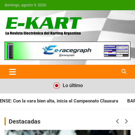
Saltar
domingo, agosto 9, 2026
al
contenido
E-Kart.com.ar | La Revista
Electrónica del Karting en
Argentina
Lo último
ia el Campeonato Clausura
BARILOCHENSE: Preparan una jornad
Destacadas