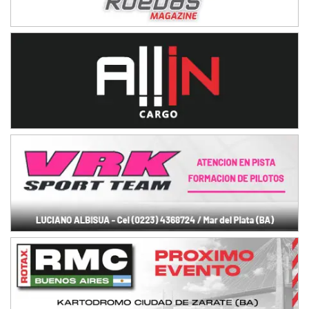
NORESTE SANTAFESINO - F6
Ciudad de Avellaneda (Asfalto)
Avellaneda (Santa Fe)
SUR SANTAFESINO - F4
José Samuel Sánchez (Tierra)
Rufino (Santa Fe)
TUCUMANO - F5
Juan Navarro (Asfalto)
El Timbó (Tucumán)