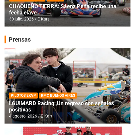
CHAQUEÑO TIERRA: Sáenz Peña recibe una
fecha clave
30 julio, 2026
E-Kart
Prensas
PILOTOS EKVP
RMC BUENOS AIRES
LGUIMARD Racing: Un regreso con señales
positivas
4 agosto, 2026
E-Kart