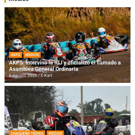
AKPS
MEDIOS
AKPS: Intervino la IGJ y oficializó el llamado a
Asamblea General Ordinaria
6 agosto, 2026
E-Kart
CHAQUEÑO TIERRA
MEDIOS