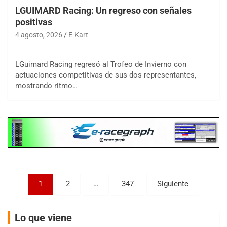
LGUIMARD Racing: Un regreso con señales
positivas
4 agosto, 2026
E-Kart
COBERTURA ESPECIAL DE E-KART.COM.AR
LGuimard Racing regresó al Trofeo de Invierno con
08/09-AGO
actuaciones competitivas de sus dos representantes,
mostrando ritmo…
IAME SERIES ARGENTINA 6
Ramiro Tot (Asfalto)
Baradero (Buenos Aires)
KDO - F6
Ciudad de Trenque Lauquen (Asfalto)
Trenque Lauquen (Buenos Aires)
ENTRERRIANO - F6 (POSTERGADA)
Parque de la Velocidad (Asfalto)
Paginación
1
2
…
347
Siguiente
Villaguay (Entre Ríos)
de
VICTORIENSE - F7
entradas
Lo que viene
El Cerro (Tierra)
Victoria (Entre Ríos)