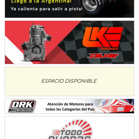
IAME SERIES ARGENTINA 6
Ramiro Tot (Asfalto)
Baradero (Buenos Aires)
KDO - F6
Ciudad de Trenque Lauquen (Asfalto)
Trenque Lauquen (Buenos Aires)
ENTRERRIANO - F6 (POSTERGADA)
Parque de la Velocidad (Asfalto)
Villaguay (Entre Ríos)
VICTORIENSE - F7
El Cerro (Tierra)
Victoria (Entre Ríos)
PATAGONICO - F6
Moto Club Reginense (Tierra)
Gral. E. Godoy (Río Negro)
CSK - F7
Juventud Unida (Tierra)
Humboldt (Santa Fe)