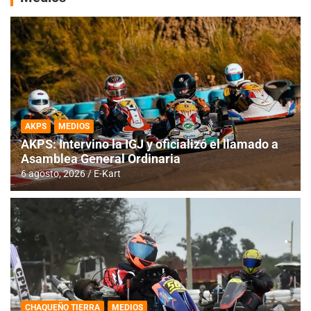
AKPS
MEDIOS
AKPS: Intervino la IGJ y oficializó el llamado a
Asamblea General Ordinaria
6 agosto, 2026
E-Kart
CHAQUEÑO TIERRA
MEDIOS