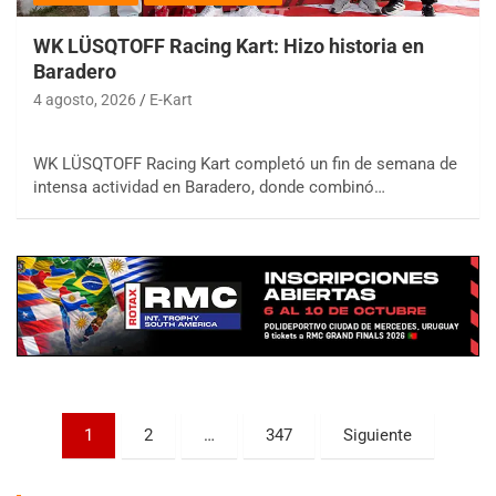
WK LÜSQTOFF Racing Kart: Hizo historia en
Baradero
4 agosto, 2026
E-Kart
WK LÜSQTOFF Racing Kart completó un fin de semana de
COBERTURA ESPECIAL DE E-KART.COM.AR
intensa actividad en Baradero, donde combinó…
08/09-AGO
IAME SERIES ARGENTINA 6
Ramiro Tot (Asfalto)
Baradero (Buenos Aires)
KDO - F6
Ciudad de Trenque Lauquen (Asfalto)
Trenque Lauquen (Buenos Aires)
ENTRERRIANO - F6 (POSTERGADA)
Parque de la Velocidad (Asfalto)
Paginación
1
2
…
347
Siguiente
Villaguay (Entre Ríos)
de
VICTORIENSE - F7