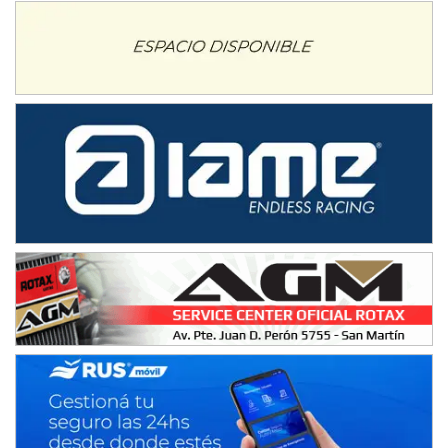
Juventud Unida (Tierra)
Humboldt (Santa Fe)
NORESTE SANTAFESINO - F6
Ciudad de Avellaneda (Asfalto)
Avellaneda (Santa Fe)
SUR SANTAFESINO - F4
José Samuel Sánchez (Tierra)
Rufino (Santa Fe)
TUCUMANO - F5
Juan Navarro (Asfalto)
El Timbó (Tucumán)