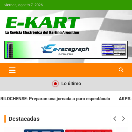
Saltar
viernes, agosto 7, 2026
al
contenido
E-Kart.com.ar | La Revista
Electrónica del Karting en
Argentina
Lo último
ada a puro espectáculo
AKPS: Intervino la IGJ y oficializó el
Destacadas