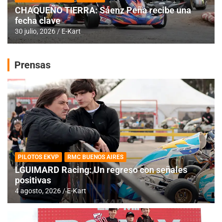
CHAQUEÑO TIERRA: Sáenz Peña recibe una
fecha clave
30 julio, 2026
E-Kart
Prensas
PILOTOS EKVP
RMC BUENOS AIRES
LGUIMARD Racing: Un regreso con señales
positivas
4 agosto, 2026
E-Kart