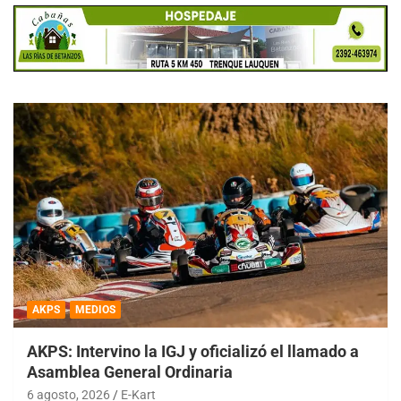
AKPS
MEDIOS
AKPS: Intervino la IGJ y oficializó el llamado a
Asamblea General Ordinaria
6 agosto, 2026
E-Kart