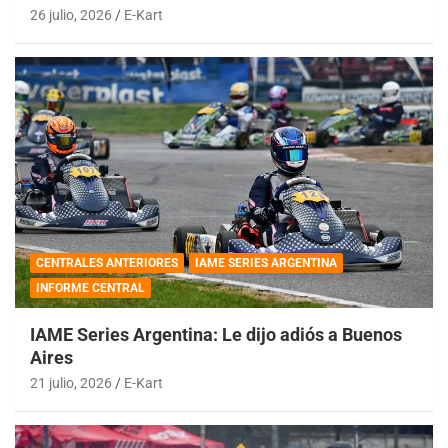
26 julio, 2026
E-Kart
CENTRALES ANTERIORES
IAME SERIES ARGENTINA
INFORME CENTRAL
IAME Series Argentina: Le dijo adiós a Buenos
Aires
21 julio, 2026
E-Kart