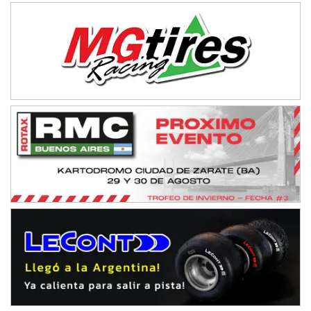
08/09-AGO
IAME SERIES ARGENTINA 6
Ramiro Tot (Asfalto)
Baradero (Buenos Aires)
KDO - F6
Ciudad de Trenque Lauquen (Asfalto)
Trenque Lauquen (Buenos Aires)
ENTRERRIANO - F6 (POSTERGADA)
Parque de la Velocidad (Asfalto)
Villaguay (Entre Ríos)
VICTORIENSE - F7
El Cerro (Tierra)
Victoria (Entre Ríos)
PATAGONICO - F6
Moto Club Reginense (Tierra)
Gral. E. Godoy (Río Negro)
CSK - F7