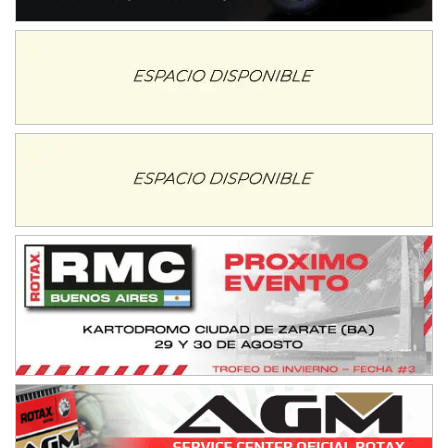
NORESTE SANTAFESINO - F6
Ciudad de Avellaneda (Asfalto)
Avellaneda (Santa Fe)
SUR SANTAFESINO - F4
José Samuel Sánchez (Tierra)
Rufino (Santa Fe)
TUCUMANO - F5
Juan Navarro (Asfalto)
El Timbó (Tucumán)