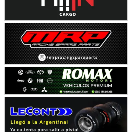
IAME SERIES ARGENTINA 6
Ramiro Tot (Asfalto)
Baradero (Buenos Aires)
KDO - F6
Ciudad de Trenque Lauquen (Asfalto)
Trenque Lauquen (Buenos Aires)
ENTRERRIANO - F6 (POSTERGADA)
Parque de la Velocidad (Asfalto)
Villaguay (Entre Ríos)
VICTORIENSE - F7
El Cerro (Tierra)
Victoria (Entre Ríos)
PATAGONICO - F6
Moto Club Reginense (Tierra)
Gral. E. Godoy (Río Negro)
CSK - F7
Juventud Unida (Tierra)
Humboldt (Santa Fe)