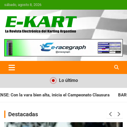
Saltar
sábado, agosto 8, 2026
al
contenido
E-Kart.com.ar | La Revista
Electrónica del Karting en
Argentina
Lo último
a el Campeonato Clausura
BARILOCHENSE: Preparan una jornad
Destacadas