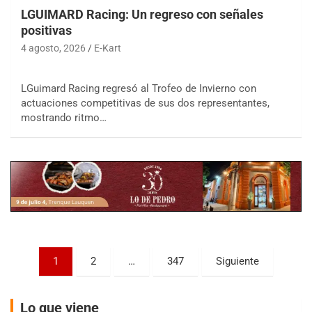
LGUIMARD Racing: Un regreso con señales
positivas
4 agosto, 2026
E-Kart
LGuimard Racing regresó al Trofeo de Invierno con
COBERTURA ESPECIAL DE E-KART.COM.AR
actuaciones competitivas de sus dos representantes,
08/09-AGO
mostrando ritmo…
IAME SERIES ARGENTINA 6
Ramiro Tot (Asfalto)
Baradero (Buenos Aires)
KDO - F6
Ciudad de Trenque Lauquen (Asfalto)
Trenque Lauquen (Buenos Aires)
ENTRERRIANO - F6 (POSTERGADA)
Parque de la Velocidad (Asfalto)
Paginación
1
2
…
347
Siguiente
Villaguay (Entre Ríos)
de
VICTORIENSE - F7
entradas
El Cerro (Tierra)
Lo que viene