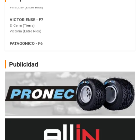
Victoria (Entre Ríos)
PATAGONICO - F6
Moto Club Reginense (Tierra)
Gral. E. Godoy (Río Negro)
CSK - F7
Juventud Unida (Tierra)
Humboldt (Santa Fe)
NORESTE SANTAFESINO - F6
Publicidad
Ciudad de Avellaneda (Asfalto)
Avellaneda (Santa Fe)
SUR SANTAFESINO - F4
José Samuel Sánchez (Tierra)
Rufino (Santa Fe)
TUCUMANO - F5
Juan Navarro (Asfalto)
El Timbó (Tucumán)
COBERTURA ESPECIAL DE E-KART.COM.AR
08/09-AGO