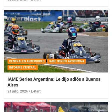
CENTRALES ANTERIORES
IAME SERIES ARGENTINA
INFORME CENTRAL
IAME Series Argentina: Le dijo adiós a Buenos
Aires
21 julio, 2026
E-Kart