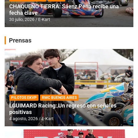
CHAQUEÑO TIERRA: Sáenz Peña recibe una
fecha clave
30 julio, 2026
E-Kart
Prensas
PILOTOS EKVP
RMC BUENOS AIRES
LGUIMARD Racing: Un regreso con señales
positivas
4 agosto, 2026
E-Kart