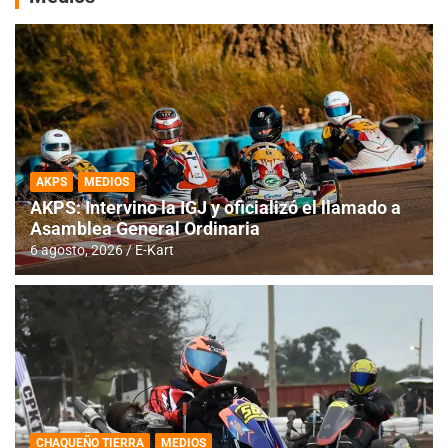
AKPS
MEDIOS
AKPS: Intervino la IGJ y oficializó el llamado a
Asamblea General Ordinaria
6 agosto, 2026
E-Kart
CHAQUEÑO TIERRA
MEDIOS