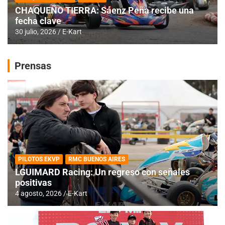
CHAQUEÑO TIERRA: Sáenz Peña recibe una
fecha clave
30 julio, 2026
E-Kart
Prensas
PILOTOS EKVP
RMC BUENOS AIRES
LGUIMARD Racing: Un regreso con señales
positivas
4 agosto, 2026
E-Kart