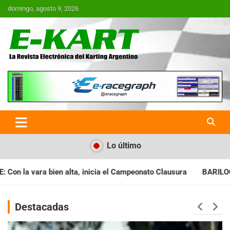
Saltar
domingo, agosto 9, 2026
al
contenido
E-Kart.com.ar | La Revista
Electrónica del Karting en
Argentina
Lo último
l Campeonato Clausura
BARILOCHENSE: Preparan una jornada a
Destacadas