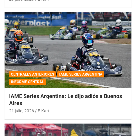
CENTRALES ANTERIORES
IAME SERIES ARGENTINA
INFORME CENTRAL
IAME Series Argentina: Le dijo adiós a Buenos
Aires
21 julio, 2026
E-Kart