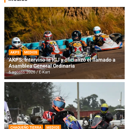
AKPS
MEDIOS
AKPS: Intervino la IGJ y oficializó el llamado a
Asamblea General Ordinaria
6 agosto, 2026
E-Kart
CHAQUEÑO TIERRA
MEDIOS