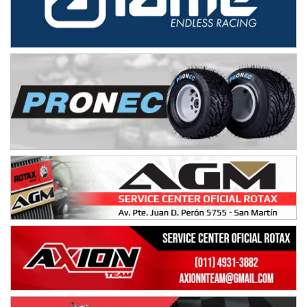
IAME SERIES ARGENTINA 6
Ramiro Tot (Asfalto)
Baradero (Buenos Aires)
KDO - F6
Ciudad de Trenque Lauquen (Asfalto)
Trenque Lauquen (Buenos Aires)
ENTRERRIANO - F6 (POSTERGADA)
Parque de la Velocidad (Asfalto)
Villaguay (Entre Ríos)
VICTORIENSE - F7
El Cerro (Tierra)
Victoria (Entre Ríos)
PATAGONICO - F6
Moto Club Reginense (Tierra)
Gral. E. Godoy (Río Negro)
CSK - F7
Juventud Unida (Tierra)
Humboldt (Santa Fe)