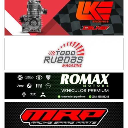
NORESTE SANTAFESINO - F6
Ciudad de Avellaneda (Asfalto)
Avellaneda (Santa Fe)
SUR SANTAFESINO - F4
José Samuel Sánchez (Tierra)
Rufino (Santa Fe)
TUCUMANO - F5
Juan Navarro (Asfalto)
El Timbó (Tucumán)