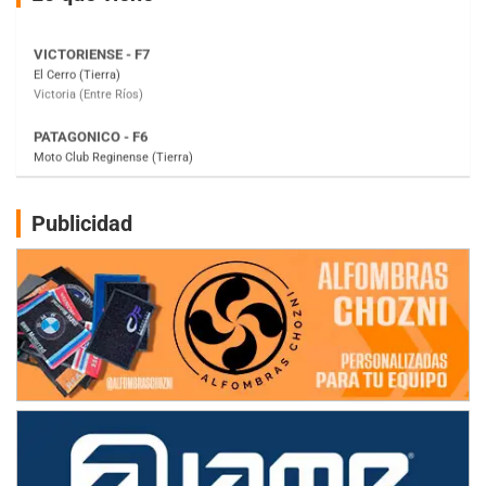
PATAGONICO - F6
Moto Club Reginense (Tierra)
Gral. E. Godoy (Río Negro)
CSK - F7
Juventud Unida (Tierra)
Humboldt (Santa Fe)
NORESTE SANTAFESINO - F6
Publicidad
Ciudad de Avellaneda (Asfalto)
Avellaneda (Santa Fe)
SUR SANTAFESINO - F4
José Samuel Sánchez (Tierra)
Rufino (Santa Fe)
TUCUMANO - F5
Juan Navarro (Asfalto)
El Timbó (Tucumán)
COBERTURA ESPECIAL DE E-KART.COM.AR
08/09-AGO