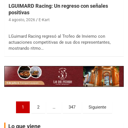
LGUIMARD Racing: Un regreso con señales
positivas
4 agosto, 2026
E-Kart
COBERTURA ESPECIAL DE E-KART.COM.AR
LGuimard Racing regresó al Trofeo de Invierno con
08/09-AGO
actuaciones competitivas de sus dos representantes,
mostrando ritmo…
IAME SERIES ARGENTINA 6
Ramiro Tot (Asfalto)
Baradero (Buenos Aires)
KDO - F6
Ciudad de Trenque Lauquen (Asfalto)
Trenque Lauquen (Buenos Aires)
ENTRERRIANO - F6 (POSTERGADA)
Parque de la Velocidad (Asfalto)
Paginación
Villaguay (Entre Ríos)
1
2
…
347
Siguiente
de
VICTORIENSE - F7
El Cerro (Tierra)
entradas
Lo que viene
Victoria (Entre Ríos)