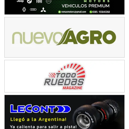
NORESTE SANTAFESINO - F6
Ciudad de Avellaneda (Asfalto)
Avellaneda (Santa Fe)
SUR SANTAFESINO - F4
José Samuel Sánchez (Tierra)
Rufino (Santa Fe)
TUCUMANO - F5
Juan Navarro (Asfalto)
El Timbó (Tucumán)