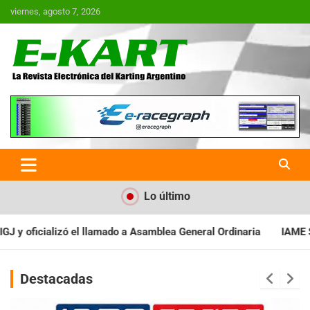
Saltar
viernes, agosto 7, 2026
al
contenido
E-Kart.com.ar | La Revista
Electrónica del Karting en
Argentina
Lo último
amblea General Ordinaria
IAME SERIES ARGENTINA: Baradero reci
Destacadas