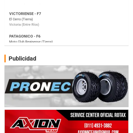
PATAGONICO - F6
Moto Club Reginense (Tierra)
Gral. E. Godoy (Río Negro)
CSK - F7
Juventud Unida (Tierra)
Humboldt (Santa Fe)
NORESTE SANTAFESINO - F6
Publicidad
Ciudad de Avellaneda (Asfalto)
Avellaneda (Santa Fe)
SUR SANTAFESINO - F4
José Samuel Sánchez (Tierra)
Rufino (Santa Fe)
TUCUMANO - F5
Juan Navarro (Asfalto)
El Timbó (Tucumán)
COBERTURA ESPECIAL DE E-KART.COM.AR
08/09-AGO