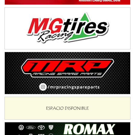
IAME SERIES ARGENTINA 6
Ramiro Tot (Asfalto)
Baradero (Buenos Aires)
KDO - F6
Ciudad de Trenque Lauquen (Asfalto)
Trenque Lauquen (Buenos Aires)
ENTRERRIANO - F6 (POSTERGADA)
Parque de la Velocidad (Asfalto)
Villaguay (Entre Ríos)
VICTORIENSE - F7
El Cerro (Tierra)
Victoria (Entre Ríos)
PATAGONICO - F6
Moto Club Reginense (Tierra)
Gral. E. Godoy (Río Negro)
CSK - F7
Juventud Unida (Tierra)
Humboldt (Santa Fe)