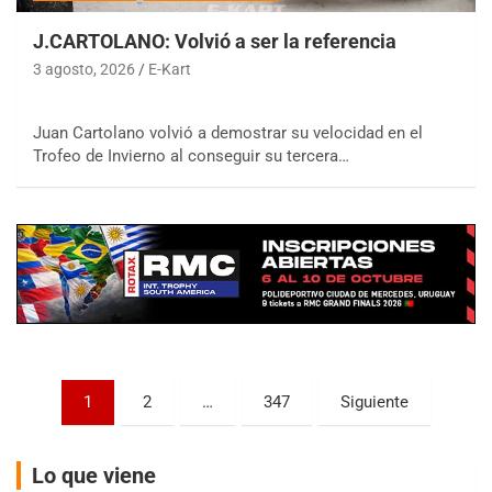
J.CARTOLANO: Volvió a ser la referencia
3 agosto, 2026
E-Kart
COBERTURA ESPECIAL DE E-KART.COM.AR
Juan Cartolano volvió a demostrar su velocidad en el
08/09-AGO
Trofeo de Invierno al conseguir su tercera…
IAME SERIES ARGENTINA 6
Ramiro Tot (Asfalto)
Baradero (Buenos Aires)
KDO - F6
Ciudad de Trenque Lauquen (Asfalto)
Trenque Lauquen (Buenos Aires)
ENTRERRIANO - F6 (POSTERGADA)
Parque de la Velocidad (Asfalto)
Paginación
Villaguay (Entre Ríos)
1
2
…
347
Siguiente
de
VICTORIENSE - F7
entradas
El Cerro (Tierra)
Lo que viene
Victoria (Entre Ríos)