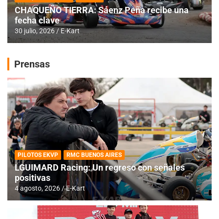
CHAQUEÑO TIERRA: Sáenz Peña recibe una
fecha clave
30 julio, 2026
E-Kart
Prensas
PILOTOS EKVP
RMC BUENOS AIRES
LGUIMARD Racing: Un regreso con señales
positivas
4 agosto, 2026
E-Kart