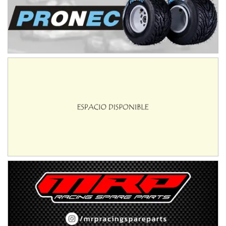
IAME SERIES ARGENTINA 6
Ramiro Tot (Asfalto)
Baradero (Buenos Aires)
KDO - F6
Ciudad de Trenque Lauquen (Asfalto)
Trenque Lauquen (Buenos Aires)
ENTRERRIANO - F6 (POSTERGADA)
Parque de la Velocidad (Asfalto)
Villaguay (Entre Ríos)
VICTORIENSE - F7
El Cerro (Tierra)
Victoria (Entre Ríos)
PATAGONICO - F6
Moto Club Reginense (Tierra)
Gral. E. Godoy (Río Negro)
CSK - F7
Juventud Unida (Tierra)
Humboldt (Santa Fe)