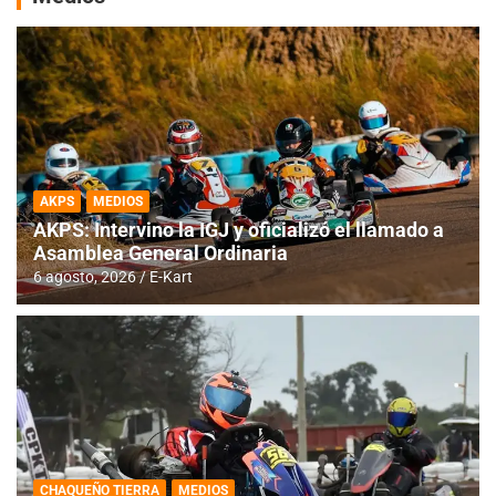
AKPS
MEDIOS
AKPS: Intervino la IGJ y oficializó el llamado a
Asamblea General Ordinaria
6 agosto, 2026
E-Kart
CHAQUEÑO TIERRA
MEDIOS