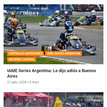
CENTRALES ANTERIORES
IAME SERIES ARGENTINA
INFORME CENTRAL
IAME Series Argentina: Le dijo adiós a Buenos
Aires
21 julio, 2026
E-Kart