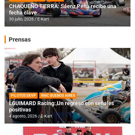
CHAQUEÑO TIERRA: Sáenz Peña recibe una
fecha clave
30 julio, 2026
E-Kart
Prensas
PILOTOS EKVP
RMC BUENOS AIRES
LGUIMARD Racing: Un regreso con señales
positivas
4 agosto, 2026
E-Kart