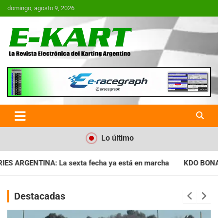
Saltar
domingo, agosto 9, 2026
al
contenido
E-Kart.com.ar | La Revista
Electrónica del Karting en
Argentina
Lo último
a ya está en marcha
KDO BONAERENSE: Con la vara bien alta, 
Destacadas