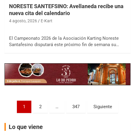
NORESTE SANTEFSINO: Avellaneda recibe una
nueva cita del calendario
4 agosto, 2026
E-Kart
COBERTURA ESPECIAL DE E-KART.COM.AR
El Campeonato 2026 de la Asociación Karting Noreste
08/09-AGO
Santafesino disputará este próximo fin de semana su…
IAME SERIES ARGENTINA 6
Ramiro Tot (Asfalto)
Baradero (Buenos Aires)
KDO - F6
Ciudad de Trenque Lauquen (Asfalto)
Trenque Lauquen (Buenos Aires)
ENTRERRIANO - F6 (POSTERGADA)
Parque de la Velocidad (Asfalto)
Paginación
1
2
…
347
Siguiente
Villaguay (Entre Ríos)
de
VICTORIENSE - F7
entradas
El Cerro (Tierra)
Lo que viene
Victoria (Entre Ríos)