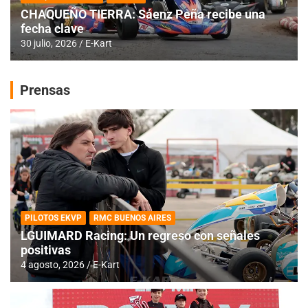
CHAQUEÑO TIERRA: Sáenz Peña recibe una
fecha clave
30 julio, 2026
E-Kart
Prensas
PILOTOS EKVP
RMC BUENOS AIRES
LGUIMARD Racing: Un regreso con señales
positivas
4 agosto, 2026
E-Kart