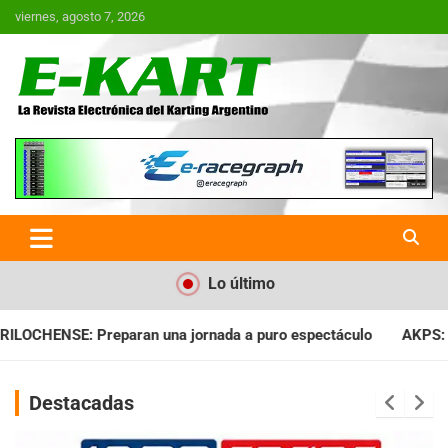
Saltar
viernes, agosto 7, 2026
al
contenido
E-Kart.com.ar | La Revista
Electrónica del Karting en
Argentina
Lo último
da a puro espectáculo
AKPS: Intervino la IGJ y oficializó el 
Destacadas