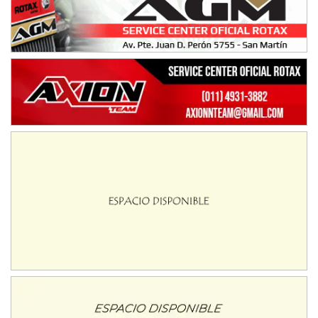
Humboldt (Santa Fe)
NORESTE SANTAFESINO - F6
Ciudad de Avellaneda (Asfalto)
Avellaneda (Santa Fe)
SUR SANTAFESINO - F4
José Samuel Sánchez (Tierra)
Rufino (Santa Fe)
TUCUMANO - F5
Juan Navarro (Asfalto)
El Timbó (Tucumán)