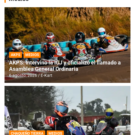
AKPS
MEDIOS
AKPS: Intervino la IGJ y oficializó el llamado a
Asamblea General Ordinaria
6 agosto, 2026
E-Kart
CHAQUEÑO TIERRA
MEDIOS