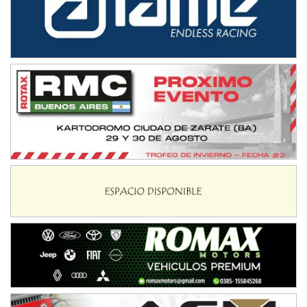
08/09-AGO
IAME SERIES ARGENTINA 6
Ramiro Tot (Asfalto)
Baradero (Buenos Aires)
KDO - F6
Ciudad de Trenque Lauquen (Asfalto)
Trenque Lauquen (Buenos Aires)
ENTRERRIANO - F6 (POSTERGADA)
Parque de la Velocidad (Asfalto)
Villaguay (Entre Ríos)
VICTORIENSE - F7
El Cerro (Tierra)
Victoria (Entre Ríos)
PATAGONICO - F6
Moto Club Reginense (Tierra)
Gral. E. Godoy (Río Negro)
CSK - F7
Juventud Unida (Tierra)