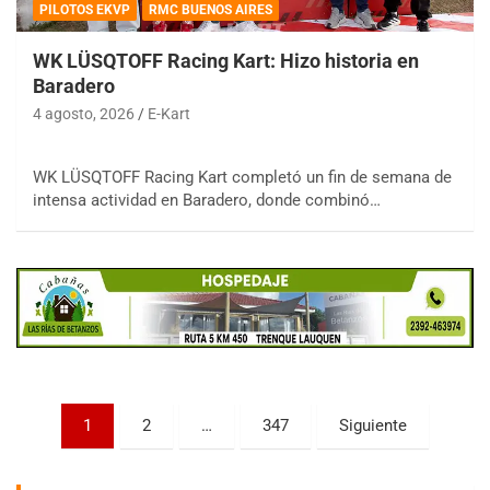
PILOTOS EKVP
RMC BUENOS AIRES
WK LÜSQTOFF Racing Kart: Hizo historia en
Baradero
4 agosto, 2026
E-Kart
COBERTURA ESPECIAL DE E-KART.COM.AR
WK LÜSQTOFF Racing Kart completó un fin de semana de
08/09-AGO
intensa actividad en Baradero, donde combinó…
IAME SERIES ARGENTINA 6
Ramiro Tot (Asfalto)
Baradero (Buenos Aires)
KDO - F6
Ciudad de Trenque Lauquen (Asfalto)
Trenque Lauquen (Buenos Aires)
ENTRERRIANO - F6 (POSTERGADA)
Parque de la Velocidad (Asfalto)
Paginación
1
2
…
347
Siguiente
Villaguay (Entre Ríos)
de
VICTORIENSE - F7
entradas