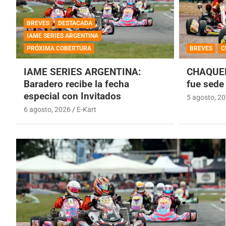
BREVES
DESTACADA
IAME SERIES ARGENTINA
PRÓXIMA COBERTURA
BREVES
C
IAME SERIES ARGENTINA:
CHAQUEÑ
Baradero recibe la fecha
fue sede 
especial con Invitados
5 agosto, 2
6 agosto, 2026
E-Kart