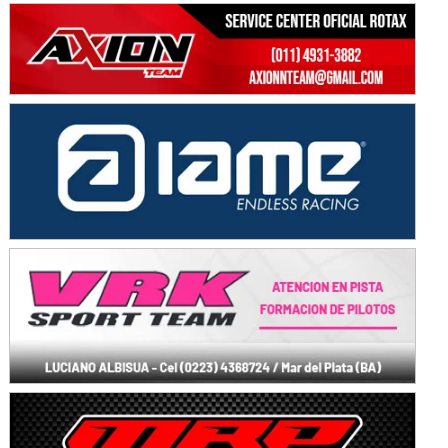
Avellaneda (Santa Fe)
SUR SANTAFESINO - F4
José Samuel Sánchez (Tierra)
Rufino (Santa Fe)
TUCUMANO - F5
Juan Navarro (Asfalto)
El Timbó (Tucumán)