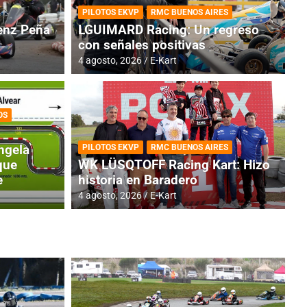
PILOTOS EKVP
RMC BUENOS AIRES
nz Peña
LGUIMARD Racing: Un regreso
con señales positivas
4 agosto, 2026
E-Kart
OS
RMC BUENOS AIRES
BR
ES: Cerró una jornada
I
ngela
PILOTOS EKVP
RMC BUENOS AIRES
adero
f
que
WK LÜSQTOFF Racing Kart: Hizo
e
historia en Baradero
6 a
4 agosto, 2026
E-Kart