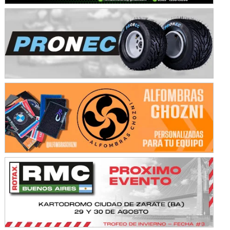
KDO - F6
Ciudad de Trenque Lauquen (Asfalto)
Trenque Lauquen (Buenos Aires)
ENTRERRIANO - F6 (POSTERGADA)
Parque de la Velocidad (Asfalto)
Villaguay (Entre Ríos)
VICTORIENSE - F7
El Cerro (Tierra)
Victoria (Entre Ríos)
PATAGONICO - F6
Moto Club Reginense (Tierra)
Gral. E. Godoy (Río Negro)
CSK - F7
Juventud Unida (Tierra)
Humboldt (Santa Fe)
NORESTE SANTAFESINO - F6
Ciudad de Avellaneda (Asfalto)