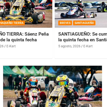
HAQUEÑO TIERRA
BREVES
SANTIAGUEÑO
O TIERRA: Sáenz Peña
SANTIAGUEÑO: Se cump
de la quinta fecha
la quinta fecha en Sant
026
E-Kart
5 agosto, 2026
E-Kart