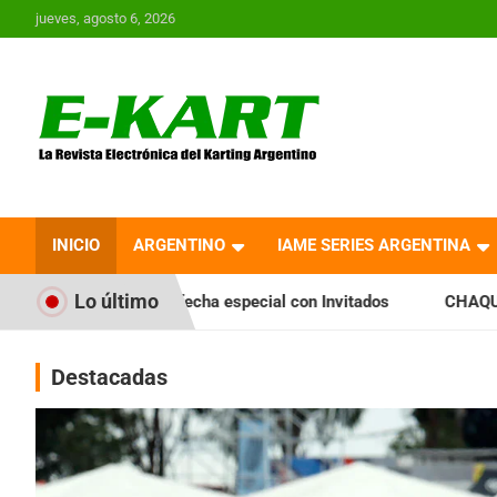
Saltar
jueves, agosto 6, 2026
al
contenido
E-Kart.com.ar | La
Revista Electrónica del
INICIO
ARGENTINO
IAME SERIES ARGENTINA
Karting en Argentina
Lo último
echa especial con Invitados
CHAQUEÑO TIERRA: Sáenz Peña 
Destacadas