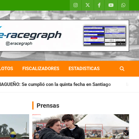
LOTOS
FISCALIZADORES
ESTADISTICAS
 la quinta fecha en Santiago
IAME SERIES ARGENTINA: Horar
Prensas