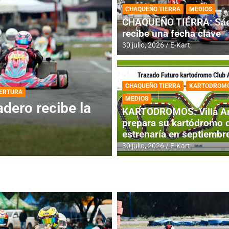
CHAQUEÑO TIERRA
MEDIOS
CHAQUEÑO TIERRA: Sáe
recibe una fecha clave
30 julio, 2026
E-Kart
CHAQUEÑO TIERRA
KARTODROM
DESTACADA
INFORME CENTRAL
MEDIOS
ios para la
RMC BUENOS AIR
KARTODROMOS: Villa A
histórica en Bar
prepara su kartódromo 
estrenaría en septiembr
4 agosto, 2026
E-Kart
30 julio, 2026
E-Kart