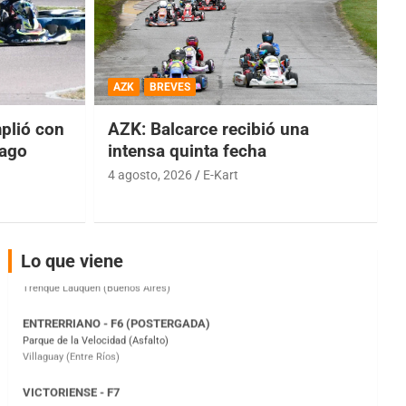
COBERTURA ESPECIAL DE E-KART.COM.AR
08/09-AGO
AZK
BREVES
IAME SERIES ARGENTINA 6
Ramiro Tot (Asfalto)
lió con
AZK: Balcarce recibió una
Baradero (Buenos Aires)
iago
intensa quinta fecha
4 agosto, 2026
E-Kart
KDO - F6
Ciudad de Trenque Lauquen (Asfalto)
Trenque Lauquen (Buenos Aires)
ENTRERRIANO - F6 (POSTERGADA)
Lo que viene
Parque de la Velocidad (Asfalto)
Villaguay (Entre Ríos)
VICTORIENSE - F7
El Cerro (Tierra)
Victoria (Entre Ríos)
PATAGONICO - F6
Moto Club Reginense (Tierra)