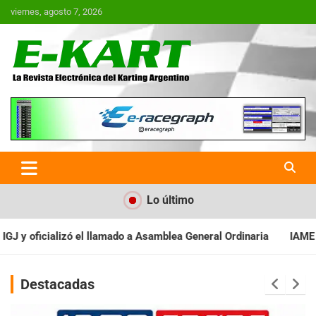
Saltar
viernes, agosto 7, 2026
al
contenido
E-Kart.com.ar | La Revista
Electrónica del Karting en
Argentina
Lo último
Asamblea General Ordinaria
IAME SERIES ARGENTINA: Baradero re
Destacadas