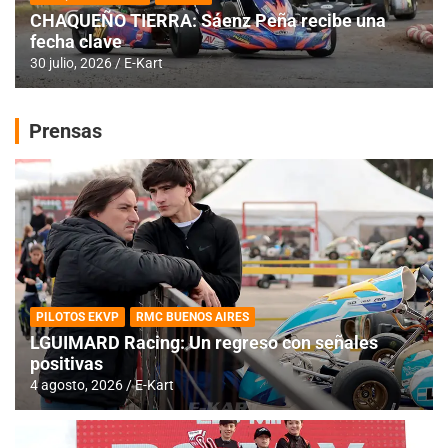
CHAQUEÑO TIERRA: Sáenz Peña recibe una
fecha clave
30 julio, 2026
E-Kart
Prensas
PILOTOS EKVP
RMC BUENOS AIRES
LGUIMARD Racing: Un regreso con señales
positivas
4 agosto, 2026
E-Kart