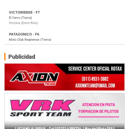
PATAGONICO - F6
Moto Club Reginense (Tierra)
Gral. E. Godoy (Río Negro)
CSK - F7
Juventud Unida (Tierra)
Humboldt (Santa Fe)
NORESTE SANTAFESINO - F6
Publicidad
Ciudad de Avellaneda (Asfalto)
Avellaneda (Santa Fe)
SUR SANTAFESINO - F4
José Samuel Sánchez (Tierra)
Rufino (Santa Fe)
TUCUMANO - F5
Juan Navarro (Asfalto)
El Timbó (Tucumán)
COBERTURA ESPECIAL DE E-KART.COM.AR
08/09-AGO