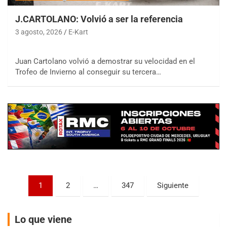
J.CARTOLANO: Volvió a ser la referencia
3 agosto, 2026
E-Kart
COBERTURA ESPECIAL DE E-KART.COM.AR
Juan Cartolano volvió a demostrar su velocidad en el
08/09-AGO
Trofeo de Invierno al conseguir su tercera…
IAME SERIES ARGENTINA 6
Ramiro Tot (Asfalto)
Baradero (Buenos Aires)
KDO - F6
Ciudad de Trenque Lauquen (Asfalto)
Trenque Lauquen (Buenos Aires)
ENTRERRIANO - F6 (POSTERGADA)
Parque de la Velocidad (Asfalto)
Paginación
Villaguay (Entre Ríos)
1
2
…
347
Siguiente
de
VICTORIENSE - F7
entradas
El Cerro (Tierra)
Lo que viene
Victoria (Entre Ríos)