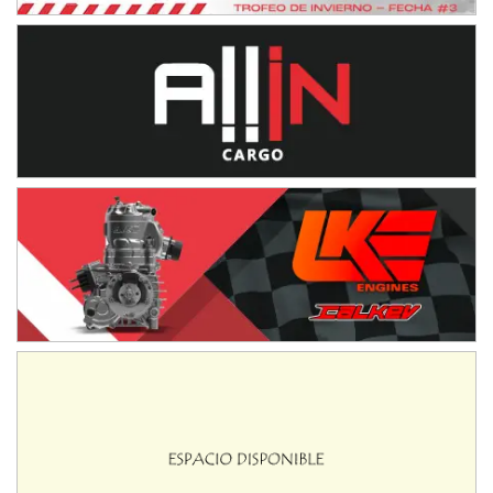
NORESTE SANTAFESINO - F6
Ciudad de Avellaneda (Asfalto)
Avellaneda (Santa Fe)
SUR SANTAFESINO - F4
José Samuel Sánchez (Tierra)
Rufino (Santa Fe)
TUCUMANO - F5
Juan Navarro (Asfalto)
El Timbó (Tucumán)