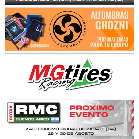
IAME SERIES ARGENTINA 6
Ramiro Tot (Asfalto)
Baradero (Buenos Aires)
KDO - F6
Ciudad de Trenque Lauquen (Asfalto)
Trenque Lauquen (Buenos Aires)
ENTRERRIANO - F6 (POSTERGADA)
Parque de la Velocidad (Asfalto)
Villaguay (Entre Ríos)
VICTORIENSE - F7
El Cerro (Tierra)
Victoria (Entre Ríos)
PATAGONICO - F6
Moto Club Reginense (Tierra)
Gral. E. Godoy (Río Negro)
CSK - F7
Juventud Unida (Tierra)
Humboldt (Santa Fe)