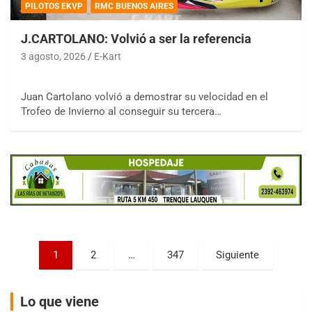
PILOTOS EKVP
RMC BUENOS AIRES
J.CARTOLANO: Volvió a ser la referencia
3 agosto, 2026
E-Kart
COBERTURA ESPECIAL DE E-KART.COM.AR
Juan Cartolano volvió a demostrar su velocidad en el
08/09-AGO
Trofeo de Invierno al conseguir su tercera…
IAME SERIES ARGENTINA 6
Ramiro Tot (Asfalto)
Baradero (Buenos Aires)
KDO - F6
Ciudad de Trenque Lauquen (Asfalto)
Trenque Lauquen (Buenos Aires)
ENTRERRIANO - F6 (POSTERGADA)
Parque de la Velocidad (Asfalto)
Paginación
1
2
…
347
Siguiente
Villaguay (Entre Ríos)
de
VICTORIENSE - F7
entradas
El Cerro (Tierra)
Lo que viene
Victoria (Entre Ríos)