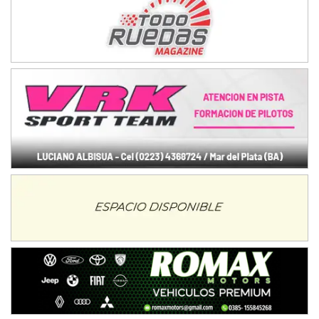
NORESTE SANTAFESINO - F6
Ciudad de Avellaneda (Asfalto)
Avellaneda (Santa Fe)
SUR SANTAFESINO - F4
José Samuel Sánchez (Tierra)
Rufino (Santa Fe)
TUCUMANO - F5
Juan Navarro (Asfalto)
El Timbó (Tucumán)