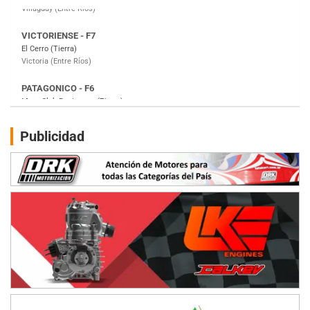
PATAGONICO - F6
Moto Club Reginense (Tierra)
Gral. E. Godoy (Río Negro)
CSK - F7
Juventud Unida (Tierra)
Humboldt (Santa Fe)
NORESTE SANTAFESINO - F6
Publicidad
Ciudad de Avellaneda (Asfalto)
Avellaneda (Santa Fe)
SUR SANTAFESINO - F4
José Samuel Sánchez (Tierra)
Rufino (Santa Fe)
TUCUMANO - F5
Juan Navarro (Asfalto)
El Timbó (Tucumán)
COBERTURA ESPECIAL DE E-KART.COM.AR
08/09-AGO