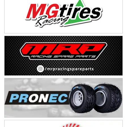
IAME SERIES ARGENTINA 6
Ramiro Tot (Asfalto)
Baradero (Buenos Aires)
KDO - F6
Ciudad de Trenque Lauquen (Asfalto)
Trenque Lauquen (Buenos Aires)
ENTRERRIANO - F6 (POSTERGADA)
Parque de la Velocidad (Asfalto)
Villaguay (Entre Ríos)
VICTORIENSE - F7
El Cerro (Tierra)
Victoria (Entre Ríos)
PATAGONICO - F6
Moto Club Reginense (Tierra)
Gral. E. Godoy (Río Negro)
CSK - F7
Juventud Unida (Tierra)
Humboldt (Santa Fe)