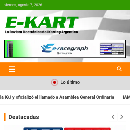
Saltar
viernes, agosto 7, 2026
al
contenido
E-Kart.com.ar | La Revista
Electrónica del Karting en
Argentina
Lo último
 Asamblea General Ordinaria
IAME SERIES ARGENTINA: Baradero r
Destacadas