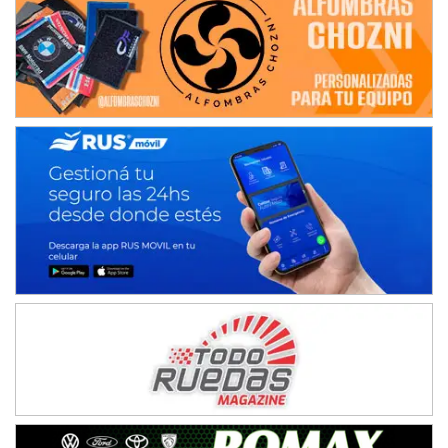
Baradero (Buenos Aires)
KDO - F6
Ciudad de Trenque Lauquen (Asfalto)
Trenque Lauquen (Buenos Aires)
ENTRERRIANO - F6 (POSTERGADA)
Parque de la Velocidad (Asfalto)
Villaguay (Entre Ríos)
VICTORIENSE - F7
El Cerro (Tierra)
Victoria (Entre Ríos)
PATAGONICO - F6
Moto Club Reginense (Tierra)
Gral. E. Godoy (Río Negro)
CSK - F7
Juventud Unida (Tierra)
Humboldt (Santa Fe)
NORESTE SANTAFESINO - F6
Ciudad de Avellaneda (Asfalto)