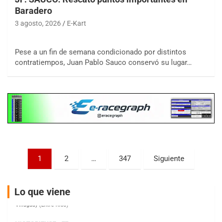
Baradero
3 agosto, 2026
E-Kart
COBERTURA ESPECIAL DE E-KART.COM.AR
08/09-AGO
Pese a un fin de semana condicionado por distintos
contratiempos, Juan Pablo Sauco conservó su lugar…
IAME SERIES ARGENTINA 6
Ramiro Tot (Asfalto)
Baradero (Buenos Aires)
KDO - F6
Ciudad de Trenque Lauquen (Asfalto)
Trenque Lauquen (Buenos Aires)
ENTRERRIANO - F6 (POSTERGADA)
Parque de la Velocidad (Asfalto)
Paginación
1
2
…
347
Siguiente
Villaguay (Entre Ríos)
de
VICTORIENSE - F7
entradas
El Cerro (Tierra)
Lo que viene
Victoria (Entre Ríos)
PATAGONICO - F6