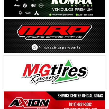
Avellaneda (Santa Fe)
SUR SANTAFESINO - F4
José Samuel Sánchez (Tierra)
Rufino (Santa Fe)
TUCUMANO - F5
Juan Navarro (Asfalto)
El Timbó (Tucumán)