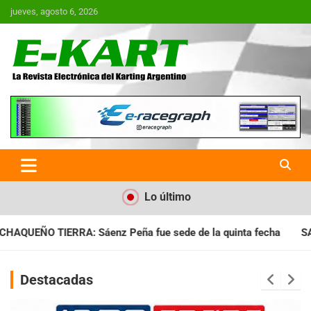
Saltar
jueves, agosto 6, 2026
al
contenido
E-Kart.com.ar | La Revista
Electrónica del Karting en
Argentina
Lo último
ue sede de la quinta fecha
SANTIAGUEÑO: Se cumplió con la 
Destacadas