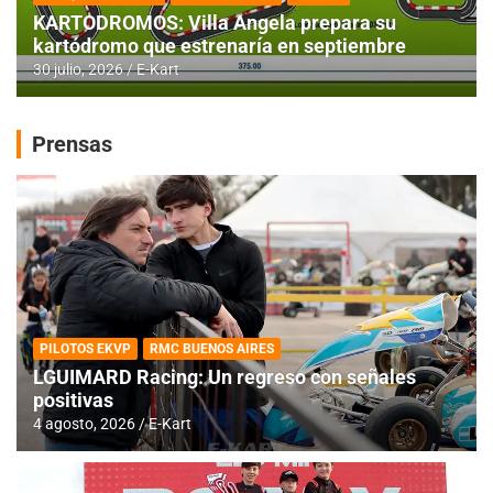
KARTODROMOS: Villa Angela prepara su
kartódromo que estrenaría en septiembre
30 julio, 2026
E-Kart
Prensas
PILOTOS EKVP
RMC BUENOS AIRES
LGUIMARD Racing: Un regreso con señales
positivas
4 agosto, 2026
E-Kart