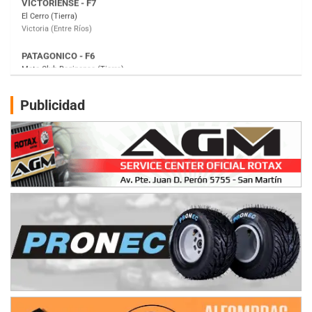
Moto Club Reginense (Tierra)
Gral. E. Godoy (Río Negro)
CSK - F7
Juventud Unida (Tierra)
Humboldt (Santa Fe)
NORESTE SANTAFESINO - F6
Publicidad
Ciudad de Avellaneda (Asfalto)
Avellaneda (Santa Fe)
SUR SANTAFESINO - F4
José Samuel Sánchez (Tierra)
Rufino (Santa Fe)
TUCUMANO - F5
Juan Navarro (Asfalto)
El Timbó (Tucumán)
COBERTURA ESPECIAL DE E-KART.COM.AR
08/09-AGO
IAME SERIES ARGENTINA 6
Ramiro Tot (Asfalto)