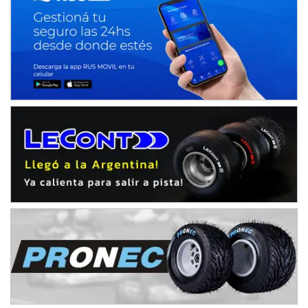
KDO - F6
Ciudad de Trenque Lauquen (Asfalto)
Trenque Lauquen (Buenos Aires)
ENTRERRIANO - F6 (POSTERGADA)
Parque de la Velocidad (Asfalto)
Villaguay (Entre Ríos)
VICTORIENSE - F7
El Cerro (Tierra)
Victoria (Entre Ríos)
PATAGONICO - F6
Moto Club Reginense (Tierra)
Gral. E. Godoy (Río Negro)
CSK - F7
Juventud Unida (Tierra)
Humboldt (Santa Fe)
NORESTE SANTAFESINO - F6
Ciudad de Avellaneda (Asfalto)
Avellaneda (Santa Fe)