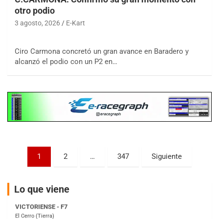
otro podio
3 agosto, 2026
E-Kart
COBERTURA ESPECIAL DE E-KART.COM.AR
08/09-AGO
IAME SERIES ARGENTINA 6
Ciro Carmona concretó un gran avance en Baradero y
Ramiro Tot (Asfalto)
alcanzó el podio con un P2 en…
Baradero (Buenos Aires)
KDO - F6
Ciudad de Trenque Lauquen (Asfalto)
Trenque Lauquen (Buenos Aires)
ENTRERRIANO - F6 (POSTERGADA)
Parque de la Velocidad (Asfalto)
Villaguay (Entre Ríos)
Paginación
1
2
…
347
Siguiente
VICTORIENSE - F7
de
El Cerro (Tierra)
Victoria (Entre Ríos)
entradas
Lo que viene
PATAGONICO - F6
Moto Club Reginense (Tierra)
Gral. E. Godoy (Río Negro)