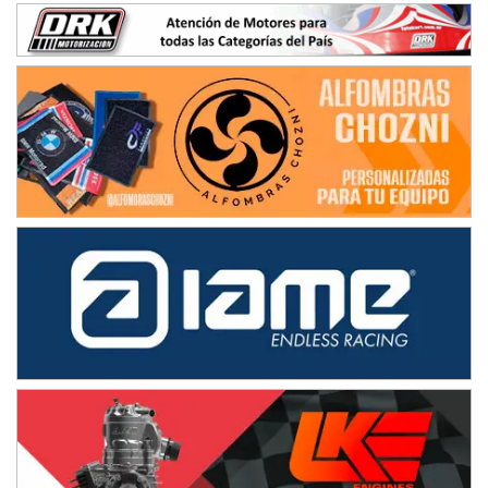
SUR SANTAFESINO - F4
José Samuel Sánchez (Tierra)
Rufino (Santa Fe)
TUCUMANO - F5
Juan Navarro (Asfalto)
El Timbó (Tucumán)