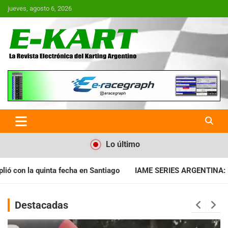
Saltar
jueves, agosto 6, 2026
al
contenido
E-Kart.com.ar | La Revista
Electrónica del Karting en
Argentina
Lo último
ago
IAME SERIES ARGENTINA: Horarios para la fecha con Invit
Destacadas