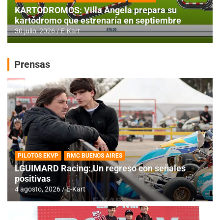
KARTODROMOS: Villa Angela prepara su
kartódromo que estrenaría en septiembre
30 julio, 2026
E-Kart
Prensas
PILOTOS EKVP
RMC BUENOS AIRES
LGUIMARD Racing: Un regreso con señales
positivas
4 agosto, 2026
E-Kart