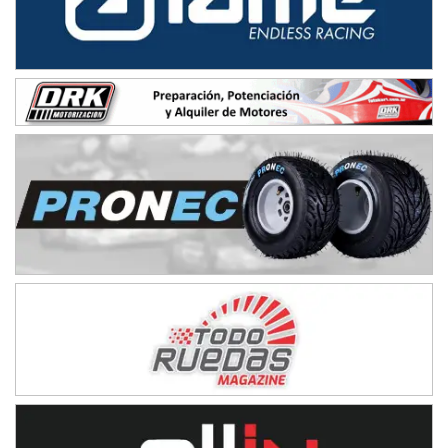
NORESTE SANTAFESINO - F6
Ciudad de Avellaneda (Asfalto)
Avellaneda (Santa Fe)
SUR SANTAFESINO - F4
José Samuel Sánchez (Tierra)
Rufino (Santa Fe)
TUCUMANO - F5
Juan Navarro (Asfalto)
El Timbó (Tucumán)