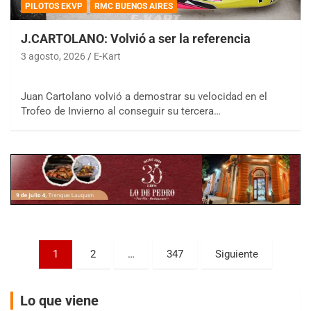
PILOTOS EKVP
RMC BUENOS AIRES
J.CARTOLANO: Volvió a ser la referencia
3 agosto, 2026
E-Kart
COBERTURA ESPECIAL DE E-KART.COM.AR
Juan Cartolano volvió a demostrar su velocidad en el
08/09-AGO
Trofeo de Invierno al conseguir su tercera…
IAME SERIES ARGENTINA 6
Ramiro Tot (Asfalto)
Baradero (Buenos Aires)
KDO - F6
Ciudad de Trenque Lauquen (Asfalto)
Trenque Lauquen (Buenos Aires)
ENTRERRIANO - F6 (POSTERGADA)
Parque de la Velocidad (Asfalto)
Paginación
1
2
…
347
Siguiente
Villaguay (Entre Ríos)
de
VICTORIENSE - F7
entradas
El Cerro (Tierra)
Lo que viene
Victoria (Entre Ríos)