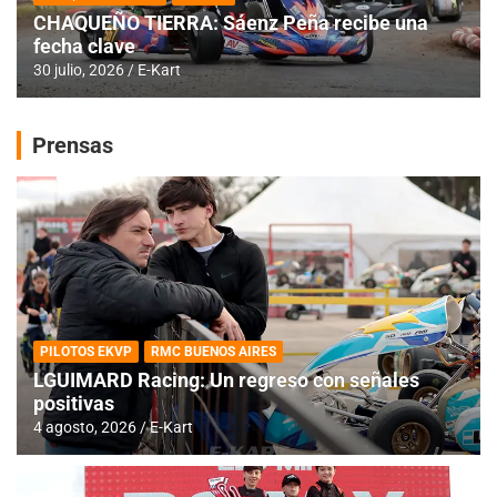
CHAQUEÑO TIERRA: Sáenz Peña recibe una
fecha clave
30 julio, 2026
E-Kart
Prensas
PILOTOS EKVP
RMC BUENOS AIRES
LGUIMARD Racing: Un regreso con señales
positivas
4 agosto, 2026
E-Kart