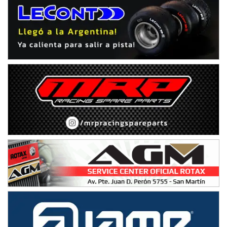
IAME SERIES ARGENTINA 6
Ramiro Tot (Asfalto)
Baradero (Buenos Aires)
KDO - F6
Ciudad de Trenque Lauquen (Asfalto)
Trenque Lauquen (Buenos Aires)
ENTRERRIANO - F6 (POSTERGADA)
Parque de la Velocidad (Asfalto)
Villaguay (Entre Ríos)
VICTORIENSE - F7
El Cerro (Tierra)
Victoria (Entre Ríos)
PATAGONICO - F6
Moto Club Reginense (Tierra)
Gral. E. Godoy (Río Negro)
CSK - F7
Juventud Unida (Tierra)
Humboldt (Santa Fe)