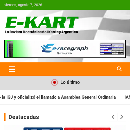
Saltar
viernes, agosto 7, 2026
al
contenido
E-Kart.com.ar | La Revista
Electrónica del Karting en
Argentina
Lo último
a Asamblea General Ordinaria
IAME SERIES ARGENTINA: Baradero r
Destacadas