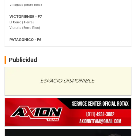
PATAGONICO - F6
Moto Club Reginense (Tierra)
Gral. E. Godoy (Río Negro)
CSK - F7
Juventud Unida (Tierra)
Humboldt (Santa Fe)
NORESTE SANTAFESINO - F6
Publicidad
Ciudad de Avellaneda (Asfalto)
Avellaneda (Santa Fe)
SUR SANTAFESINO - F4
José Samuel Sánchez (Tierra)
Rufino (Santa Fe)
TUCUMANO - F5
Juan Navarro (Asfalto)
El Timbó (Tucumán)
COBERTURA ESPECIAL DE E-KART.COM.AR
08/09-AGO