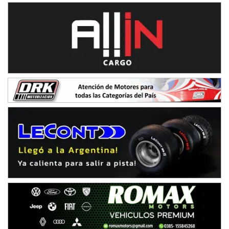
08/09-AGO
IAME SERIES ARGENTINA 6
Ramiro Tot (Asfalto)
Baradero (Buenos Aires)
KDO - F6
Ciudad de Trenque Lauquen (Asfalto)
Trenque Lauquen (Buenos Aires)
ENTRERRIANO - F6 (POSTERGADA)
Parque de la Velocidad (Asfalto)
Villaguay (Entre Ríos)
VICTORIENSE - F7
El Cerro (Tierra)
Victoria (Entre Ríos)
PATAGONICO - F6
Moto Club Reginense (Tierra)
Gral. E. Godoy (Río Negro)
CSK - F7
Juventud Unida (Tierra)