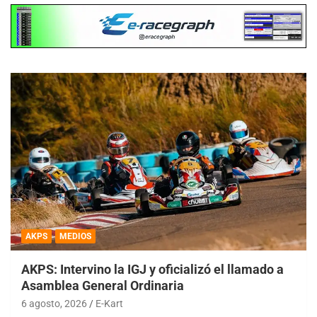
AKPS
MEDIOS
AKPS: Intervino la IGJ y oficializó el llamado a
Asamblea General Ordinaria
6 agosto, 2026
E-Kart