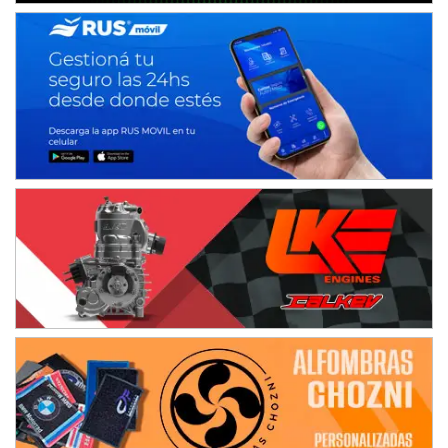
Humboldt (Santa Fe)
NORESTE SANTAFESINO - F6
Ciudad de Avellaneda (Asfalto)
Avellaneda (Santa Fe)
SUR SANTAFESINO - F4
José Samuel Sánchez (Tierra)
Rufino (Santa Fe)
TUCUMANO - F5
Juan Navarro (Asfalto)
El Timbó (Tucumán)