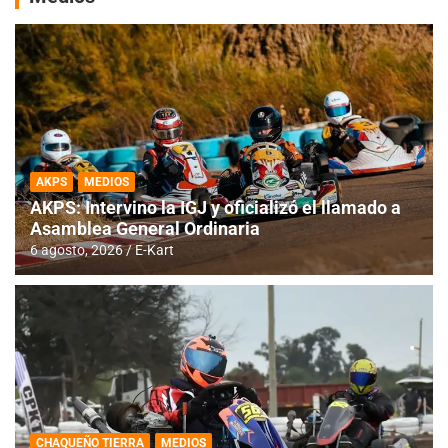
AKPS
MEDIOS
AKPS: Intervino la IGJ y oficializó el llamado a
Asamblea General Ordinaria
6 agosto, 2026
E-Kart
CHAQUEÑO TIERRA
MEDIOS