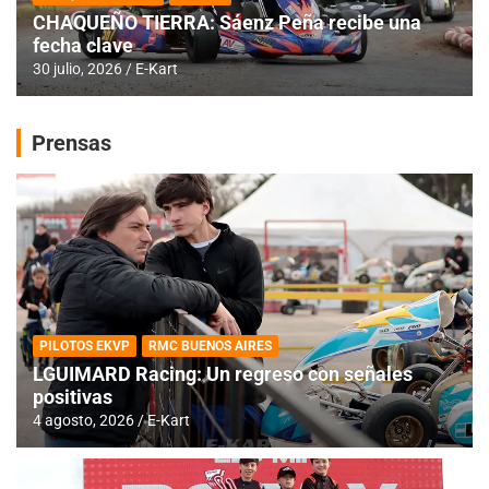
CHAQUEÑO TIERRA: Sáenz Peña recibe una
fecha clave
30 julio, 2026
E-Kart
Prensas
PILOTOS EKVP
RMC BUENOS AIRES
LGUIMARD Racing: Un regreso con señales
positivas
4 agosto, 2026
E-Kart