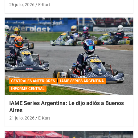
26 julio, 2026
E-Kart
CENTRALES ANTERIORES
IAME SERIES ARGENTINA
INFORME CENTRAL
IAME Series Argentina: Le dijo adiós a Buenos
Aires
21 julio, 2026
E-Kart