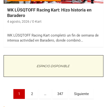
WK LÜSQTOFF Racing Kart: Hizo historia en
Baradero
4 agosto, 2026
E-Kart
WK LÜSQTOFF Racing Kart completó un fin de semana de
COBERTURA ESPECIAL DE E-KART.COM.AR
intensa actividad en Baradero, donde combinó…
08/09-AGO
IAME SERIES ARGENTINA 6
Ramiro Tot (Asfalto)
Baradero (Buenos Aires)
KDO - F6
Ciudad de Trenque Lauquen (Asfalto)
Trenque Lauquen (Buenos Aires)
ENTRERRIANO - F6 (POSTERGADA)
Parque de la Velocidad (Asfalto)
Paginación
1
2
…
347
Siguiente
Villaguay (Entre Ríos)
de
VICTORIENSE - F7