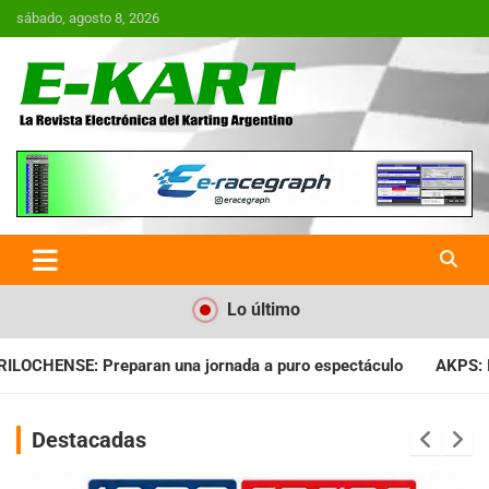
Saltar
sábado, agosto 8, 2026
al
contenido
E-Kart.com.ar | La Revista
Electrónica del Karting en
Argentina
Lo último
da a puro espectáculo
AKPS: Intervino la IGJ y oficializó el 
Destacadas