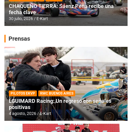
CHAQUEÑO TIERRA: Sáenz Peña recibe una
fecha clave
30 julio, 2026
E-Kart
Prensas
PILOTOS EKVP
RMC BUENOS AIRES
LGUIMARD Racing: Un regreso con señales
positivas
4 agosto, 2026
E-Kart