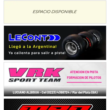
Humboldt (Santa Fe)
NORESTE SANTAFESINO - F6
Ciudad de Avellaneda (Asfalto)
Avellaneda (Santa Fe)
SUR SANTAFESINO - F4
José Samuel Sánchez (Tierra)
Rufino (Santa Fe)
TUCUMANO - F5
Juan Navarro (Asfalto)
El Timbó (Tucumán)