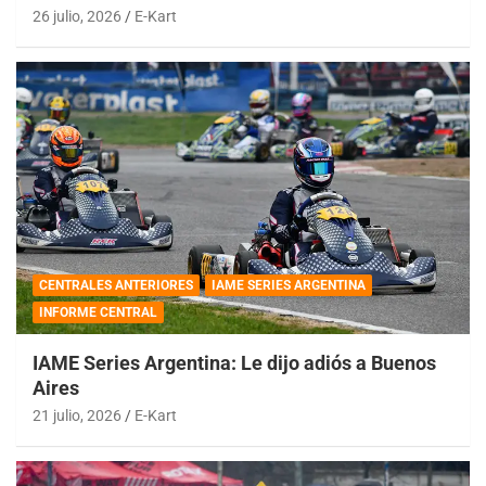
26 julio, 2026
E-Kart
CENTRALES ANTERIORES
IAME SERIES ARGENTINA
INFORME CENTRAL
IAME Series Argentina: Le dijo adiós a Buenos
Aires
21 julio, 2026
E-Kart