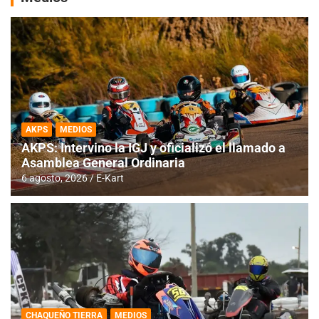
AKPS
MEDIOS
AKPS: Intervino la IGJ y oficializó el llamado a
Asamblea General Ordinaria
6 agosto, 2026
E-Kart
CHAQUEÑO TIERRA
MEDIOS