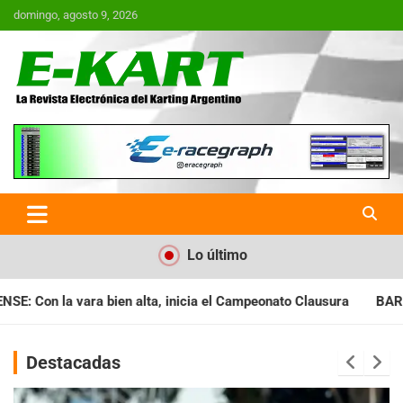
Saltar
domingo, agosto 9, 2026
al
contenido
E-Kart.com.ar | La Revista
Electrónica del Karting en
Argentina
Lo último
a el Campeonato Clausura
BARILOCHENSE: Preparan una jornad
Destacadas