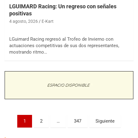
LGUIMARD Racing: Un regreso con señales
positivas
4 agosto, 2026
E-Kart
LGuimard Racing regresó al Trofeo de Invierno con
actuaciones competitivas de sus dos representantes,
COBERTURA ESPECIAL DE E-KART.COM.AR
mostrando ritmo…
08/09-AGO
IAME SERIES ARGENTINA 6
Ramiro Tot (Asfalto)
Baradero (Buenos Aires)
KDO - F6
Ciudad de Trenque Lauquen (Asfalto)
Trenque Lauquen (Buenos Aires)
ENTRERRIANO - F6 (POSTERGADA)
Parque de la Velocidad (Asfalto)
Paginación
1
2
…
347
Siguiente
Villaguay (Entre Ríos)
de
VICTORIENSE - F7