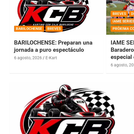
BREVES
D
IAME SERIE
BARILOCHENSE
BREVES
PRÓXIMA C
BARILOCHENSE: Preparan una
IAME SE
jornada a puro espectáculo
Baradero 
especial
6 agosto, 2026
E-Kart
6 agosto, 2