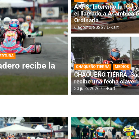
AKPS: Intervino la IGJ y 
el llamado a Asamblea 
Ordinaria
6 agosto, 2026
E-Kart
DESTACADA
INFORME CENTRAL
ios para la
RMC BUENOS AIR
CHAQUEÑO TIERRA
MEDIOS
histórica en Bar
CHAQUEÑO TIERRA: Sáe
recibe una fecha clave
4 agosto, 2026
E-Kart
30 julio, 2026
E-Kart