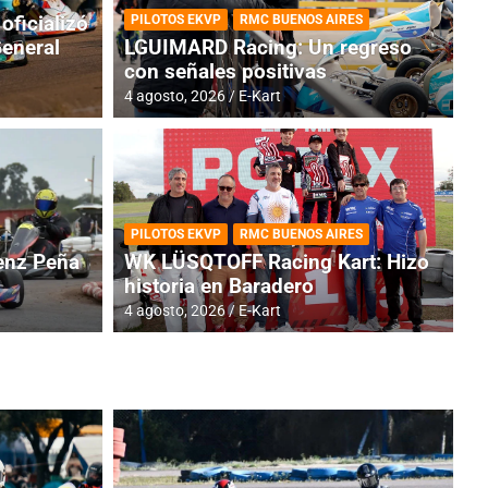
oficializó
PILOTOS EKVP
RMC BUENOS AIRES
General
LGUIMARD Racing: Un regreso
con señales positivas
4 agosto, 2026
E-Kart
RMC BUENOS AIRES
BR
ES: Cerró una jornada
I
PILOTOS EKVP
RMC BUENOS AIRES
adero
f
nz Peña
WK LÜSQTOFF Racing Kart: Hizo
historia en Baradero
6 a
4 agosto, 2026
E-Kart