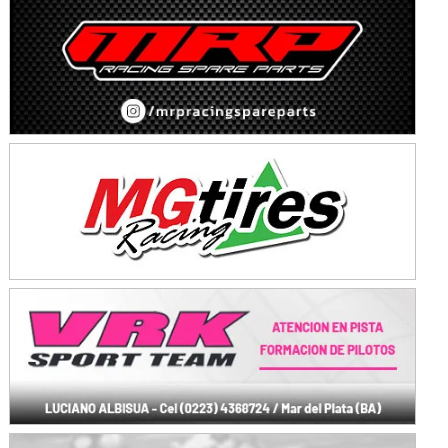
Baradero (Buenos Aires)
KDO - F6
Ciudad de Trenque Lauquen (Asfalto)
Trenque Lauquen (Buenos Aires)
ENTRERRIANO - F6 (POSTERGADA)
Parque de la Velocidad (Asfalto)
Villaguay (Entre Ríos)
VICTORIENSE - F7
El Cerro (Tierra)
Victoria (Entre Ríos)
PATAGONICO - F6
Moto Club Reginense (Tierra)
Gral. E. Godoy (Río Negro)
CSK - F7
Juventud Unida (Tierra)
Humboldt (Santa Fe)
NORESTE SANTAFESINO - F6
Ciudad de Avellaneda (Asfalto)