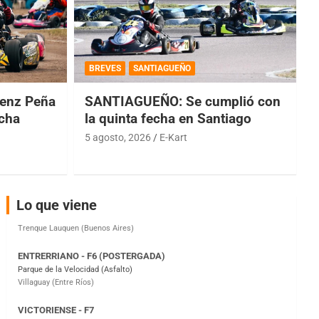
COBERTURA ESPECIAL DE E-KART.COM.AR
08/09-AGO
BREVES
SANTIAGUEÑO
IAME SERIES ARGENTINA 6
enz Peña
SANTIAGUEÑO: Se cumplió con
Ramiro Tot (Asfalto)
echa
la quinta fecha en Santiago
Baradero (Buenos Aires)
5 agosto, 2026
E-Kart
KDO - F6
Ciudad de Trenque Lauquen (Asfalto)
Trenque Lauquen (Buenos Aires)
ENTRERRIANO - F6 (POSTERGADA)
Lo que viene
Parque de la Velocidad (Asfalto)
Villaguay (Entre Ríos)
VICTORIENSE - F7
El Cerro (Tierra)
Victoria (Entre Ríos)
PATAGONICO - F6
Moto Club Reginense (Tierra)