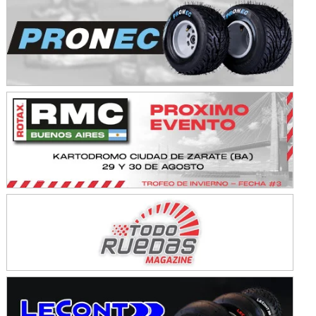
Avellaneda (Santa Fe)
SUR SANTAFESINO - F4
José Samuel Sánchez (Tierra)
Rufino (Santa Fe)
TUCUMANO - F5
Juan Navarro (Asfalto)
El Timbó (Tucumán)