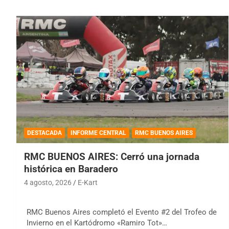
DESTACADA
INFORME CENTRAL
RMC BUENOS AIRES
RMC BUENOS AIRES: Cerró una jornada
histórica en Baradero
4 agosto, 2026
E-Kart
RMC Buenos Aires completó el Evento #2 del Trofeo de
Invierno en el Kartódromo «Ramiro Tot»…