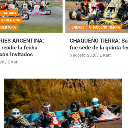
ESTACADA
S ARGENTINA
OBERTURA
BREVES
CHAQUEÑO TIERRA
RIES ARGENTINA:
CHAQUEÑO TIERRA: Sá
recibe la fecha
fue sede de la quinta f
 con Invitados
5 agosto, 2026
E-Kart
026
E-Kart