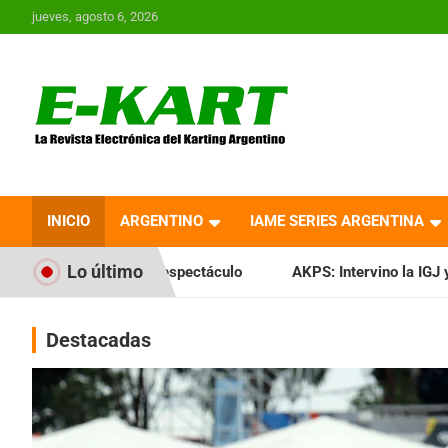
Saltar
jueves, agosto 6, 2026
al
contenido
E-Kart.com.ar | La
Revista Electrónica del
INICIO
ARGENTINO
IAME SERIES ARGENTINA
Karting en Argentina
Lo último
 espectáculo
AKPS: Intervino la IGJ y oficializó el llamado
Destacadas