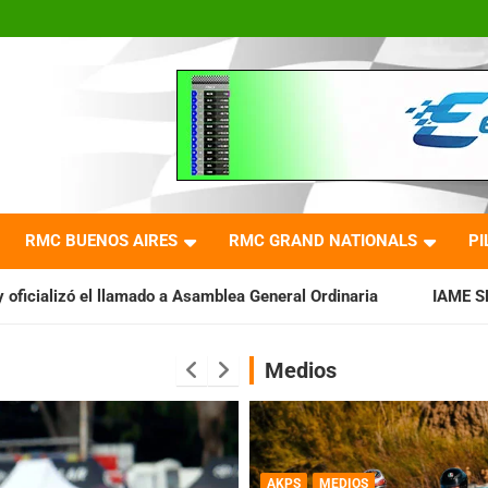
RMC BUENOS AIRES
RMC GRAND NATIONALS
PI
 a Asamblea General Ordinaria
IAME SERIES ARGENTINA: Barad
Medios
AKPS
MEDIOS