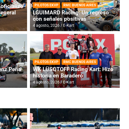
oficializó
PILOTOS EKVP
RMC BUENOS AIRES
General
LGUIMARD Racing: Un regreso
con señales positivas
4 agosto, 2026
E-Kart
RMC BUENOS AIRES
BR
ES: Cerró una jornada
I
PILOTOS EKVP
RMC BUENOS AIRES
adero
f
nz Peña
WK LÜSQTOFF Racing Kart: Hizo
historia en Baradero
6 a
4 agosto, 2026
E-Kart