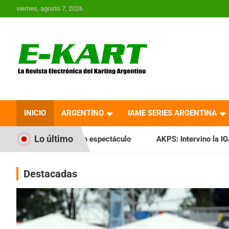
Saltar
viernes, agosto 7, 2026
al
contenido
E-Kart.com.ar | La
Revista Electrónica del
INICIO
ARGENTINO
IAME SERIES ARGENTINA
Karting en Argentina
Lo último
ro espectáculo
AKPS: Intervino la IGJ y oficializó el llama
Destacadas