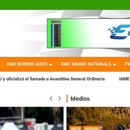
RMC BUENOS AIRES
RMC GRAND NATIONALS
PI
do a Asamblea General Ordinaria
IAME SERIES ARGENTINA: Bara
Medios
AKPS
MEDIOS