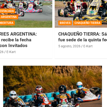
ESTACADA
S ARGENTINA
OBERTURA
BREVES
CHAQUEÑO TIERRA
RIES ARGENTINA:
CHAQUEÑO TIERRA: Sá
recibe la fecha
fue sede de la quinta f
 con Invitados
5 agosto, 2026
E-Kart
026
E-Kart