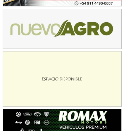
Avellaneda (Santa Fe)
SUR SANTAFESINO - F4
José Samuel Sánchez (Tierra)
Rufino (Santa Fe)
TUCUMANO - F5
Juan Navarro (Asfalto)
El Timbó (Tucumán)