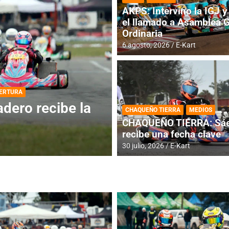
AKPS: Intervino la IGJ y 
el llamado a Asamblea 
Ordinaria
6 agosto, 2026
E-Kart
DESTACADA
INFORME CENTRAL
ios para la
RMC BUENOS AIR
CHAQUEÑO TIERRA
MEDIOS
histórica en Bar
CHAQUEÑO TIERRA: Sáe
recibe una fecha clave
4 agosto, 2026
E-Kart
30 julio, 2026
E-Kart