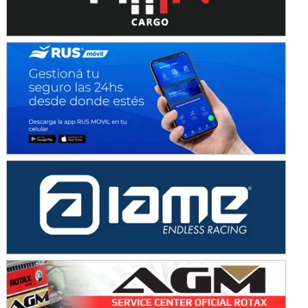
KDO - F6
Ciudad de Trenque Lauquen (Asfalto)
Trenque Lauquen (Buenos Aires)
ENTRERRIANO - F6 (POSTERGADA)
Parque de la Velocidad (Asfalto)
Villaguay (Entre Ríos)
VICTORIENSE - F7
El Cerro (Tierra)
Victoria (Entre Ríos)
PATAGONICO - F6
Moto Club Reginense (Tierra)
Gral. E. Godoy (Río Negro)
CSK - F7
Juventud Unida (Tierra)
Humboldt (Santa Fe)
NORESTE SANTAFESINO - F6
Ciudad de Avellaneda (Asfalto)