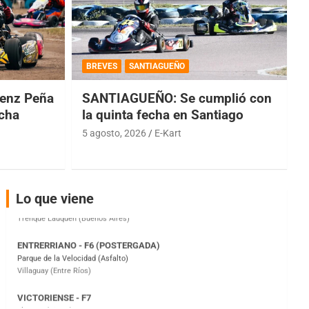
COBERTURA ESPECIAL DE E-KART.COM.AR
08/09-AGO
BREVES
SANTIAGUEÑO
IAME SERIES ARGENTINA 6
enz Peña
SANTIAGUEÑO: Se cumplió con
Ramiro Tot (Asfalto)
Baradero (Buenos Aires)
echa
la quinta fecha en Santiago
5 agosto, 2026
E-Kart
KDO - F6
Ciudad de Trenque Lauquen (Asfalto)
Trenque Lauquen (Buenos Aires)
ENTRERRIANO - F6 (POSTERGADA)
Lo que viene
Parque de la Velocidad (Asfalto)
Villaguay (Entre Ríos)
VICTORIENSE - F7
El Cerro (Tierra)
Victoria (Entre Ríos)
PATAGONICO - F6
Moto Club Reginense (Tierra)