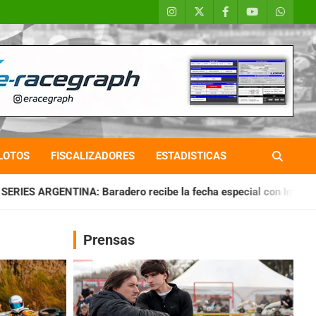
LOTOS
FISCALIZADORES
ESTADISTICAS
dero recibe la fecha especial con Invitados
CHAQUEÑO TIE
Prensas