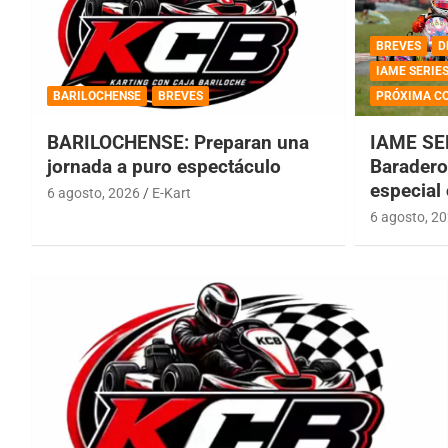
BREVES
D
IAME SERIE
BARILOCHENSE
BREVES
PRÓXIMA C
BARILOCHENSE: Preparan una
IAME SE
jornada a puro espectáculo
Baradero 
especial
6 agosto, 2026
E-Kart
6 agosto, 2