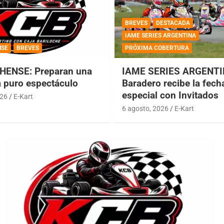
BREVES
DESTACADA
IAME SERIES ARGENTINA
NSE
BREVES
PRÓXIMA COBERTURA
HENSE: Preparan una
IAME SERIES ARGENTI
a puro espectáculo
Baradero recibe la fech
especial con Invitados
026
E-Kart
6 agosto, 2026
E-Kart