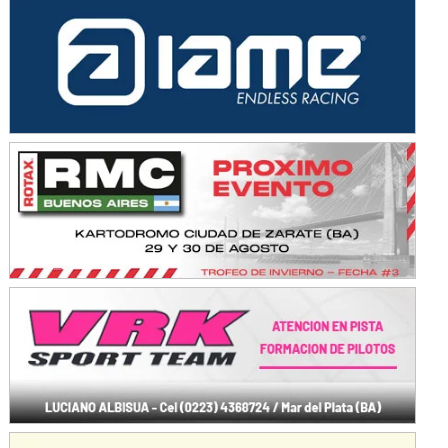
KDO - F6
Ciudad de Trenque Lauquen (Asfalto)
Trenque Lauquen (Buenos Aires)
ENTRERRIANO - F6 (POSTERGADA)
Parque de la Velocidad (Asfalto)
Villaguay (Entre Ríos)
VICTORIENSE - F7
El Cerro (Tierra)
Victoria (Entre Ríos)
PATAGONICO - F6
Moto Club Reginense (Tierra)
Gral. E. Godoy (Río Negro)
CSK - F7
Juventud Unida (Tierra)
Humboldt (Santa Fe)
NORESTE SANTAFESINO - F6
Ciudad de Avellaneda (Asfalto)