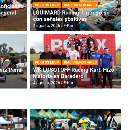
oficializó
PILOTOS EKVP
RMC BUENOS AIRES
General
LGUIMARD Racing: Un regreso
con señales positivas
4 agosto, 2026
E-Kart
RMC BUENOS AIRES
BR
ES: Cerró una jornada
I
PILOTOS EKVP
RMC BUENOS AIRES
adero
f
nz Peña
WK LÜSQTOFF Racing Kart: Hizo
historia en Baradero
6 a
4 agosto, 2026
E-Kart