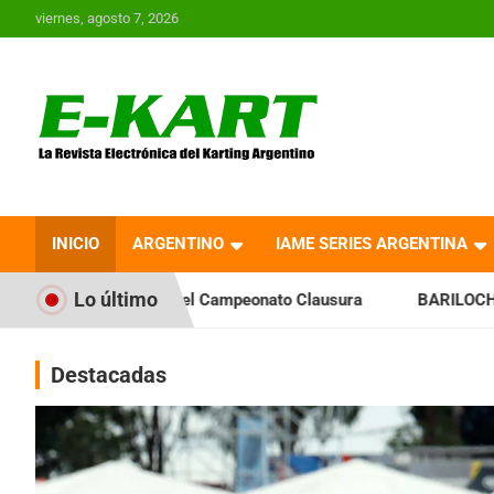
Saltar
viernes, agosto 7, 2026
al
contenido
E-Kart.com.ar | La
Revista Electrónica del
INICIO
ARGENTINO
IAME SERIES ARGENTINA
Karting en Argentina
Lo último
 el Campeonato Clausura
BARILOCHENSE: Preparan una jorna
Destacadas