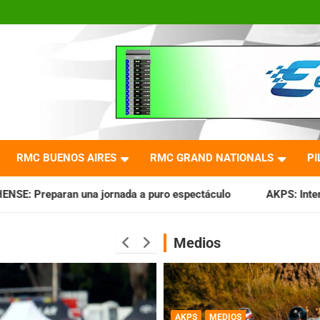
RMC BUENOS AIRES
RMC GRAND NATIONALS
PI
da a puro espectáculo
AKPS: Intervino la IGJ y oficializó 
Medios
AKPS
MEDIOS