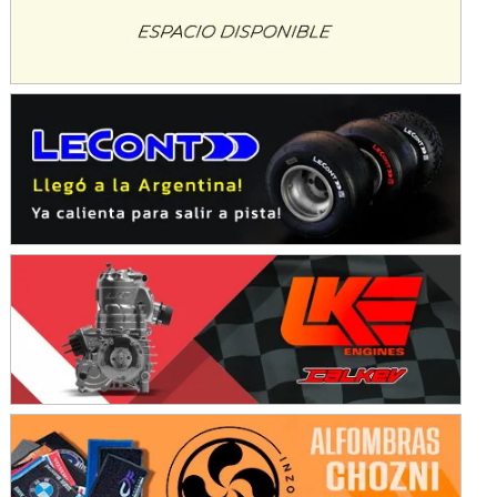
Avellaneda (Santa Fe)
SUR SANTAFESINO - F4
José Samuel Sánchez (Tierra)
Rufino (Santa Fe)
TUCUMANO - F5
Juan Navarro (Asfalto)
El Timbó (Tucumán)