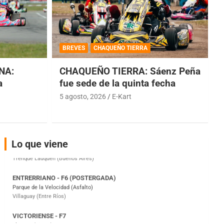
COBERTURA ESPECIAL DE E-KART.COM.AR
08/09-AGO
BREVES
CHAQUEÑO TIERRA
IAME SERIES ARGENTINA 6
Ramiro Tot (Asfalto)
NA:
CHAQUEÑO TIERRA: Sáenz Peña
Baradero (Buenos Aires)
a
fue sede de la quinta fecha
KDO - F6
5 agosto, 2026
E-Kart
Ciudad de Trenque Lauquen (Asfalto)
Trenque Lauquen (Buenos Aires)
ENTRERRIANO - F6 (POSTERGADA)
Lo que viene
Parque de la Velocidad (Asfalto)
Villaguay (Entre Ríos)
VICTORIENSE - F7
El Cerro (Tierra)
Victoria (Entre Ríos)
PATAGONICO - F6
Moto Club Reginense (Tierra)