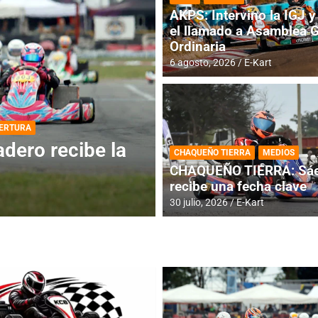
AKPS: Intervino la IGJ y 
el llamado a Asamblea 
Ordinaria
6 agosto, 2026
E-Kart
DESTACADA
INFORME CENTRAL
ios para la
RMC BUENOS AIR
CHAQUEÑO TIERRA
MEDIOS
histórica en Bar
CHAQUEÑO TIERRA: Sáe
recibe una fecha clave
4 agosto, 2026
E-Kart
30 julio, 2026
E-Kart