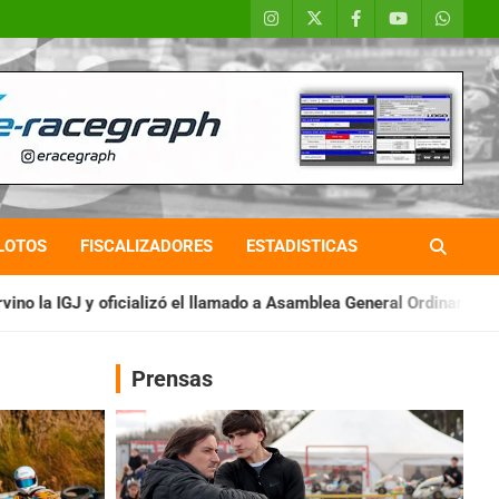
LOTOS
FISCALIZADORES
ESTADISTICAS
el llamado a Asamblea General Ordinaria
IAME SERIES ARGENTI
Prensas