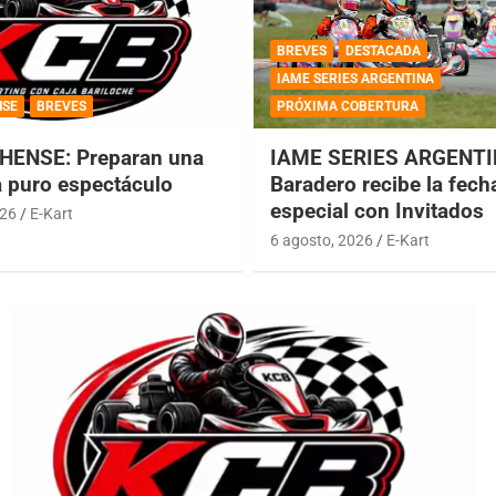
BREVES
DESTACADA
IAME SERIES ARGENTINA
NSE
BREVES
PRÓXIMA COBERTURA
HENSE: Preparan una
IAME SERIES ARGENTI
a puro espectáculo
Baradero recibe la fech
especial con Invitados
026
E-Kart
6 agosto, 2026
E-Kart