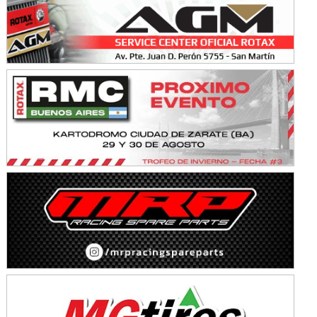
KDO - F6
Ciudad de Trenque Lauquen (Asfalto)
Trenque Lauquen (Buenos Aires)
ENTRERRIANO - F6 (POSTERGADA)
Parque de la Velocidad (Asfalto)
Villaguay (Entre Ríos)
VICTORIENSE - F7
El Cerro (Tierra)
Victoria (Entre Ríos)
PATAGONICO - F6
Moto Club Reginense (Tierra)
Gral. E. Godoy (Río Negro)
CSK - F7
Juventud Unida (Tierra)
Humboldt (Santa Fe)
NORESTE SANTAFESINO - F6
Ciudad de Avellaneda (Asfalto)
Avellaneda (Santa Fe)