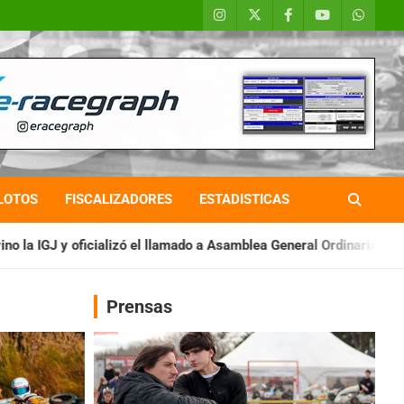
LOTOS
FISCALIZADORES
ESTADISTICAS
lamado a Asamblea General Ordinaria
IAME SERIES ARGENTINA:
Prensas