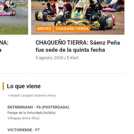
COBERTURA ESPECIAL DE E-KART.COM.AR
08/09-AGO
BREVES
CHAQUEÑO TIERRA
IAME SERIES ARGENTINA 6
Ramiro Tot (Asfalto)
NA:
CHAQUEÑO TIERRA: Sáenz Peña
Baradero (Buenos Aires)
a
fue sede de la quinta fecha
KDO - F6
5 agosto, 2026
E-Kart
Ciudad de Trenque Lauquen (Asfalto)
Trenque Lauquen (Buenos Aires)
ENTRERRIANO - F6 (POSTERGADA)
Parque de la Velocidad (Asfalto)
Lo que viene
Villaguay (Entre Ríos)
VICTORIENSE - F7
El Cerro (Tierra)
Victoria (Entre Ríos)
PATAGONICO - F6
Moto Club Reginense (Tierra)