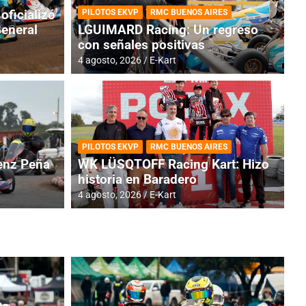
oficializó
PILOTOS EKVP
RMC BUENOS AIRES
General
LGUIMARD Racing: Un regreso
con señales positivas
4 agosto, 2026
E-Kart
RMC BUENOS AIRES
BR
ES: Cerró una jornada
I
PILOTOS EKVP
RMC BUENOS AIRES
adero
f
nz Peña
WK LÜSQTOFF Racing Kart: Hizo
historia en Baradero
6 a
4 agosto, 2026
E-Kart