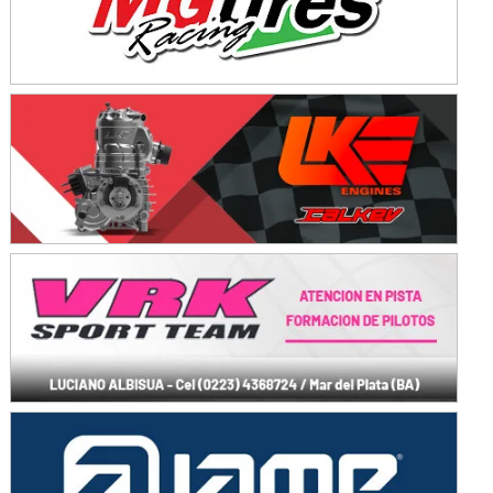
SUR SANTAFESINO - F4
José Samuel Sánchez (Tierra)
Rufino (Santa Fe)
TUCUMANO - F5
Juan Navarro (Asfalto)
El Timbó (Tucumán)