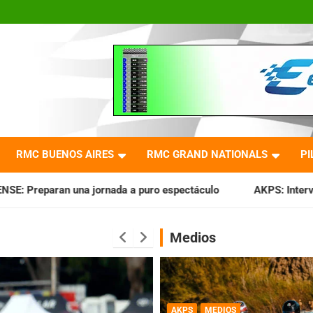
RMC BUENOS AIRES
RMC GRAND NATIONALS
PI
a puro espectáculo
AKPS: Intervino la IGJ y oficializó el l
Medios
AKPS
MEDIOS