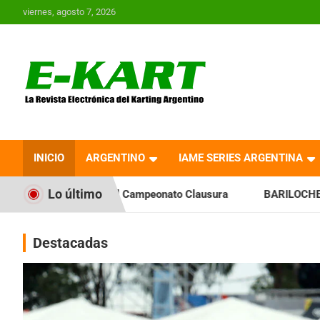
Saltar
viernes, agosto 7, 2026
al
contenido
E-Kart.com.ar | La
Revista Electrónica del
INICIO
ARGENTINO
IAME SERIES ARGENTINA
Karting en Argentina
Lo último
Campeonato Clausura
BARILOCHENSE: Preparan una jornada 
Destacadas