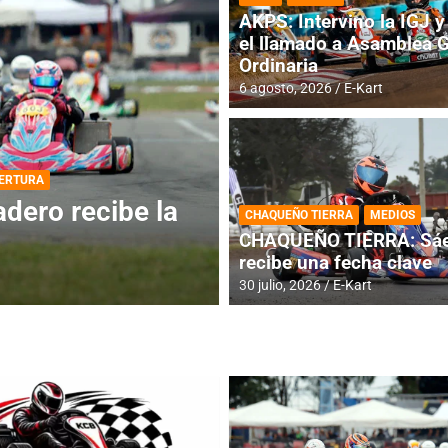
AKPS: Intervino la IGJ y 
el llamado a Asamblea 
Ordinaria
6 agosto, 2026
E-Kart
DESTACADA
INFORME CENTRAL
ios para la
RMC BUENOS AIR
CHAQUEÑO TIERRA
MEDIOS
histórica en Bar
CHAQUEÑO TIERRA: Sáe
recibe una fecha clave
4 agosto, 2026
E-Kart
30 julio, 2026
E-Kart