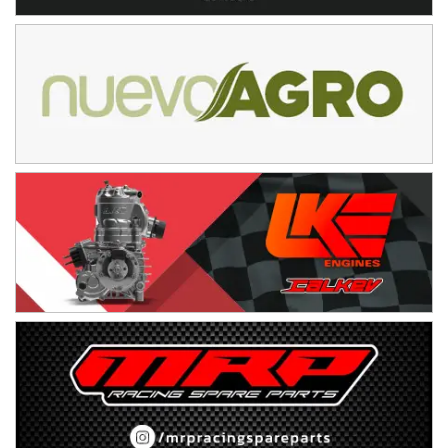
Baradero (Buenos Aires)
KDO - F6
Ciudad de Trenque Lauquen (Asfalto)
Trenque Lauquen (Buenos Aires)
ENTRERRIANO - F6 (POSTERGADA)
Parque de la Velocidad (Asfalto)
Villaguay (Entre Ríos)
VICTORIENSE - F7
El Cerro (Tierra)
Victoria (Entre Ríos)
PATAGONICO - F6
Moto Club Reginense (Tierra)
Gral. E. Godoy (Río Negro)
CSK - F7
Juventud Unida (Tierra)
Humboldt (Santa Fe)
NORESTE SANTAFESINO - F6