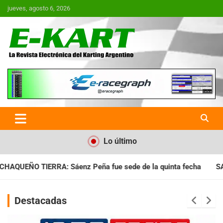
Saltar
jueves, agosto 6, 2026
al
contenido
E-Kart.com.ar | La Revista
Electrónica del Karting en
Argentina
Lo último
ue sede de la quinta fecha
SANTIAGUEÑO: Se cumplió con la 
Destacadas