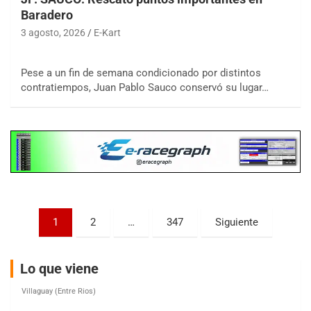
Baradero
3 agosto, 2026
E-Kart
COBERTURA ESPECIAL DE E-KART.COM.AR
08/09-AGO
Pese a un fin de semana condicionado por distintos
contratiempos, Juan Pablo Sauco conservó su lugar…
IAME SERIES ARGENTINA 6
Ramiro Tot (Asfalto)
Baradero (Buenos Aires)
KDO - F6
Ciudad de Trenque Lauquen (Asfalto)
Trenque Lauquen (Buenos Aires)
ENTRERRIANO - F6 (POSTERGADA)
Paginación
Parque de la Velocidad (Asfalto)
1
2
…
347
Siguiente
Villaguay (Entre Ríos)
de
VICTORIENSE - F7
entradas
Lo que viene
El Cerro (Tierra)
Victoria (Entre Ríos)
PATAGONICO - F6