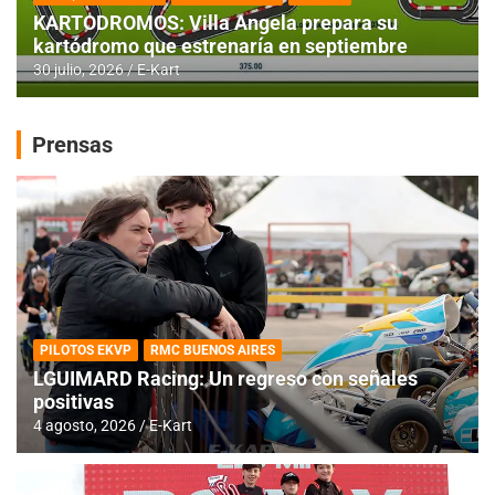
KARTODROMOS: Villa Angela prepara su
kartódromo que estrenaría en septiembre
30 julio, 2026
E-Kart
Prensas
PILOTOS EKVP
RMC BUENOS AIRES
LGUIMARD Racing: Un regreso con señales
positivas
4 agosto, 2026
E-Kart