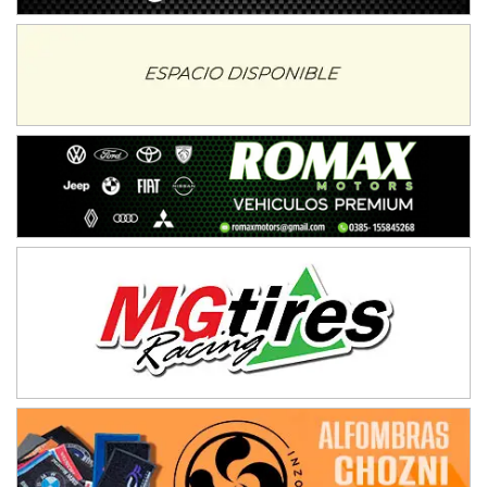
Ciudad de Avellaneda (Asfalto)
Avellaneda (Santa Fe)
SUR SANTAFESINO - F4
José Samuel Sánchez (Tierra)
Rufino (Santa Fe)
TUCUMANO - F5
Juan Navarro (Asfalto)
El Timbó (Tucumán)