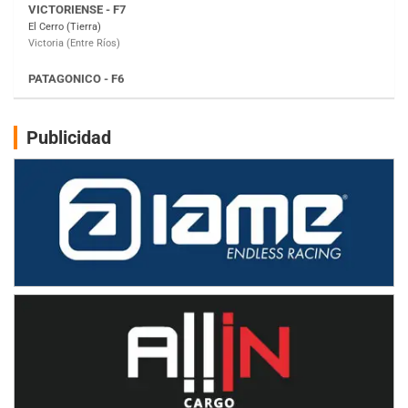
Moto Club Reginense (Tierra)
Gral. E. Godoy (Río Negro)
CSK - F7
Juventud Unida (Tierra)
Humboldt (Santa Fe)
NORESTE SANTAFESINO - F6
Publicidad
Ciudad de Avellaneda (Asfalto)
Avellaneda (Santa Fe)
SUR SANTAFESINO - F4
José Samuel Sánchez (Tierra)
Rufino (Santa Fe)
TUCUMANO - F5
Juan Navarro (Asfalto)
El Timbó (Tucumán)
COBERTURA ESPECIAL DE E-KART.COM.AR
08/09-AGO
IAME SERIES ARGENTINA 6
Ramiro Tot (Asfalto)