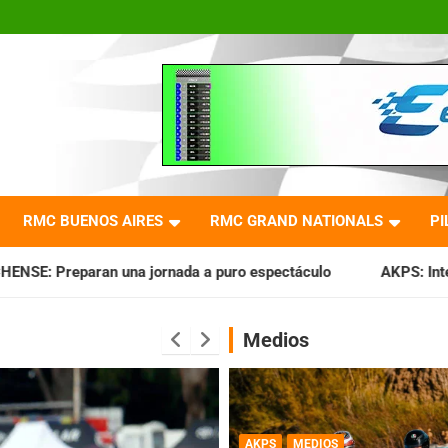
RMC BUENOS AIRES
RMC GRAND NATIONALS
PI
rnada a puro espectáculo
AKPS: Intervino la IGJ y oficiali
Medios
AKPS
MEDIOS