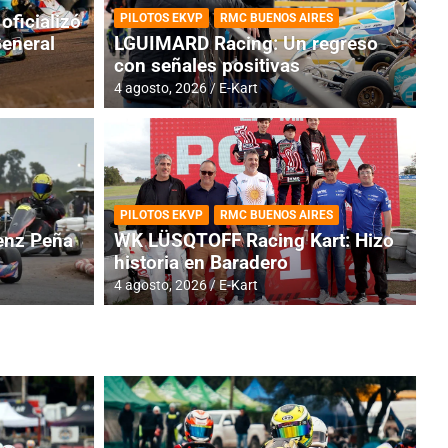
oficializó
PILOTOS EKVP
RMC BUENOS AIRES
General
LGUIMARD Racing: Un regreso
con señales positivas
4 agosto, 2026
E-Kart
RMC BUENOS AIRES
BR
ES: Cerró una jornada
I
PILOTOS EKVP
RMC BUENOS AIRES
adero
f
nz Peña
WK LÜSQTOFF Racing Kart: Hizo
historia en Baradero
6 a
4 agosto, 2026
E-Kart