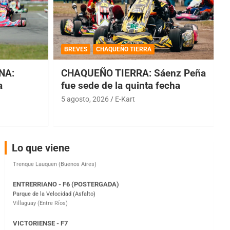
COBERTURA ESPECIAL DE E-KART.COM.AR
08/09-AGO
BREVES
CHAQUEÑO TIERRA
IAME SERIES ARGENTINA 6
NA:
CHAQUEÑO TIERRA: Sáenz Peña
Ramiro Tot (Asfalto)
a
fue sede de la quinta fecha
Baradero (Buenos Aires)
5 agosto, 2026
E-Kart
KDO - F6
Ciudad de Trenque Lauquen (Asfalto)
Trenque Lauquen (Buenos Aires)
ENTRERRIANO - F6 (POSTERGADA)
Lo que viene
Parque de la Velocidad (Asfalto)
Villaguay (Entre Ríos)
VICTORIENSE - F7
El Cerro (Tierra)
Victoria (Entre Ríos)
PATAGONICO - F6
Moto Club Reginense (Tierra)