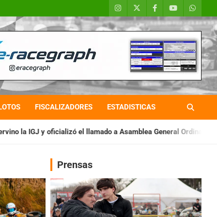
LOTOS
FISCALIZADORES
ESTADISTICAS
zó el llamado a Asamblea General Ordinaria
IAME SERIES ARGE
Prensas