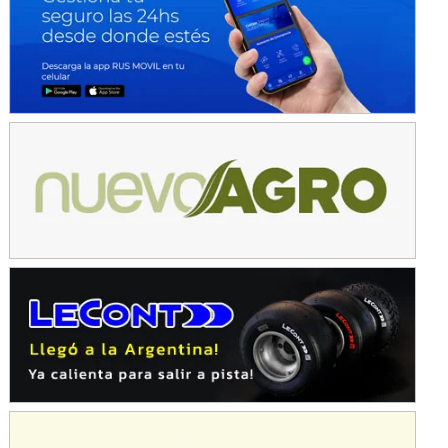
Avellaneda (Santa Fe)
SUR SANTAFESINO - F4
José Samuel Sánchez (Tierra)
Rufino (Santa Fe)
TUCUMANO - F5
Juan Navarro (Asfalto)
El Timbó (Tucumán)