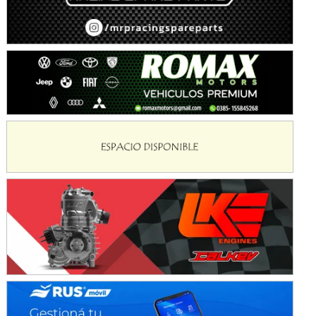
Baradero (Buenos Aires)
KDO - F6
Ciudad de Trenque Lauquen (Asfalto)
Trenque Lauquen (Buenos Aires)
ENTRERRIANO - F6 (POSTERGADA)
Parque de la Velocidad (Asfalto)
Villaguay (Entre Ríos)
VICTORIENSE - F7
El Cerro (Tierra)
Victoria (Entre Ríos)
PATAGONICO - F6
Moto Club Reginense (Tierra)
Gral. E. Godoy (Río Negro)
CSK - F7
Juventud Unida (Tierra)
Humboldt (Santa Fe)
NORESTE SANTAFESINO - F6
Ciudad de Avellaneda (Asfalto)