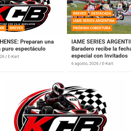
BREVES
DESTACADA
IAME SERIES ARGENTINA
NSE
BREVES
PRÓXIMA COBERTURA
HENSE: Preparan una
IAME SERIES ARGENTI
a puro espectáculo
Baradero recibe la fech
especial con Invitados
026
E-Kart
6 agosto, 2026
E-Kart