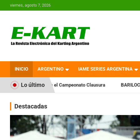
Saltar
viernes, agosto 7, 2026
al
contenido
E-Kart.com.ar | La
Revista Electrónica del
INICIO
ARGENTINO
IAME SERIES ARGENTINA
Karting en Argentina
Lo último
cia el Campeonato Clausura
BARILOCHENSE: Preparan una jo
Destacadas