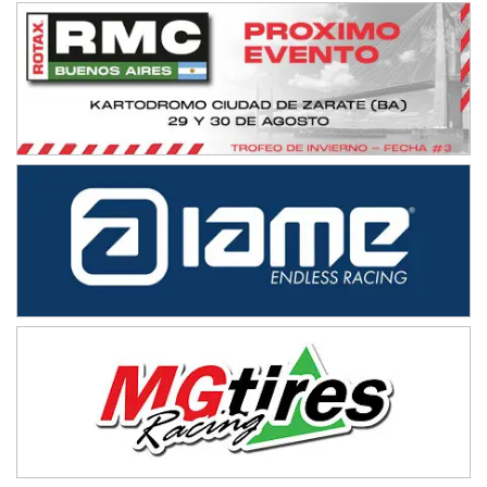
NORESTE SANTAFESINO - F6
Ciudad de Avellaneda (Asfalto)
Avellaneda (Santa Fe)
SUR SANTAFESINO - F4
José Samuel Sánchez (Tierra)
Rufino (Santa Fe)
TUCUMANO - F5
Juan Navarro (Asfalto)
El Timbó (Tucumán)