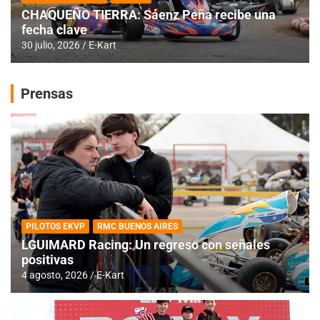
CHAQUEÑO TIERRA: Sáenz Peña recibe una
fecha clave
30 julio, 2026
E-Kart
Prensas
PILOTOS EKVP
RMC BUENOS AIRES
LGUIMARD Racing: Un regreso con señales
positivas
4 agosto, 2026
E-Kart