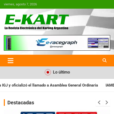
Saltar
viernes, agosto 7, 2026
al
contenido
E-Kart.com.ar | La Revista
Electrónica del Karting en
Argentina
Lo último
Asamblea General Ordinaria
IAME SERIES ARGENTINA: Baradero re
Destacadas