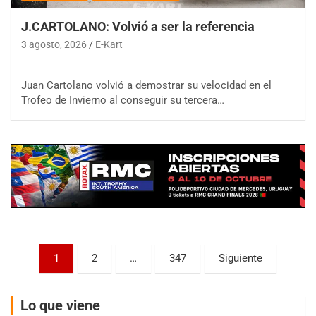
J.CARTOLANO: Volvió a ser la referencia
3 agosto, 2026
E-Kart
Juan Cartolano volvió a demostrar su velocidad en el
COBERTURA ESPECIAL DE E-KART.COM.AR
Trofeo de Invierno al conseguir su tercera…
08/09-AGO
IAME SERIES ARGENTINA 6
Ramiro Tot (Asfalto)
Baradero (Buenos Aires)
KDO - F6
Ciudad de Trenque Lauquen (Asfalto)
Trenque Lauquen (Buenos Aires)
ENTRERRIANO - F6 (POSTERGADA)
Parque de la Velocidad (Asfalto)
Paginación
1
2
…
347
Siguiente
Villaguay (Entre Ríos)
de
VICTORIENSE - F7
entradas
El Cerro (Tierra)
Lo que viene
Victoria (Entre Ríos)