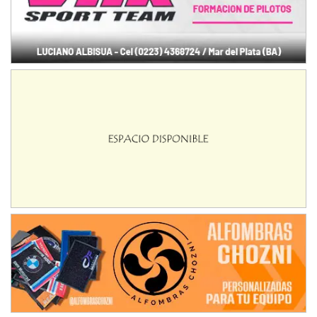
IAME SERIES ARGENTINA 6
Ramiro Tot (Asfalto)
Baradero (Buenos Aires)
KDO - F6
Ciudad de Trenque Lauquen (Asfalto)
Trenque Lauquen (Buenos Aires)
ENTRERRIANO - F6 (POSTERGADA)
Parque de la Velocidad (Asfalto)
Villaguay (Entre Ríos)
VICTORIENSE - F7
El Cerro (Tierra)
Victoria (Entre Ríos)
PATAGONICO - F6
Moto Club Reginense (Tierra)
Gral. E. Godoy (Río Negro)
CSK - F7
Juventud Unida (Tierra)
Humboldt (Santa Fe)