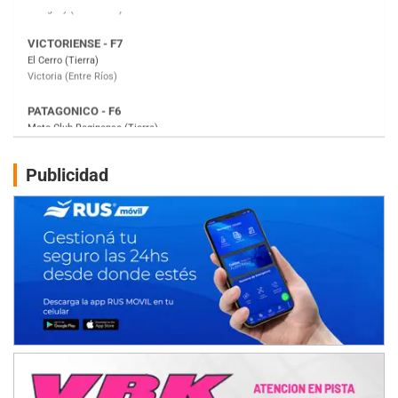
PATAGONICO - F6
Moto Club Reginense (Tierra)
Gral. E. Godoy (Río Negro)
CSK - F7
Juventud Unida (Tierra)
Humboldt (Santa Fe)
NORESTE SANTAFESINO - F6
Publicidad
Ciudad de Avellaneda (Asfalto)
Avellaneda (Santa Fe)
SUR SANTAFESINO - F4
José Samuel Sánchez (Tierra)
Rufino (Santa Fe)
TUCUMANO - F5
Juan Navarro (Asfalto)
El Timbó (Tucumán)
COBERTURA ESPECIAL DE E-KART.COM.AR
08/09-AGO