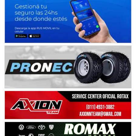
Juventud Unida (Tierra)
Humboldt (Santa Fe)
NORESTE SANTAFESINO - F6
Ciudad de Avellaneda (Asfalto)
Avellaneda (Santa Fe)
SUR SANTAFESINO - F4
José Samuel Sánchez (Tierra)
Rufino (Santa Fe)
TUCUMANO - F5
Juan Navarro (Asfalto)
El Timbó (Tucumán)