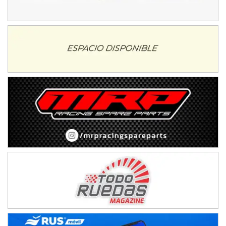
08/09-AGO
IAME SERIES ARGENTINA 6
Ramiro Tot (Asfalto)
Baradero (Buenos Aires)
KDO - F6
Ciudad de Trenque Lauquen (Asfalto)
Trenque Lauquen (Buenos Aires)
ENTRERRIANO - F6 (POSTERGADA)
Parque de la Velocidad (Asfalto)
Villaguay (Entre Ríos)
VICTORIENSE - F7
El Cerro (Tierra)
Victoria (Entre Ríos)
PATAGONICO - F6
Moto Club Reginense (Tierra)
Gral. E. Godoy (Río Negro)
CSK - F7