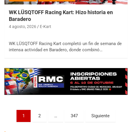
WK LÜSQTOFF Racing Kart: Hizo historia en
Baradero
4 agosto, 2026
E-Kart
WK LÜSQTOFF Racing Kart completó un fin de semana de
COBERTURA ESPECIAL DE E-KART.COM.AR
intensa actividad en Baradero, donde combinó…
08/09-AGO
IAME SERIES ARGENTINA 6
Ramiro Tot (Asfalto)
Baradero (Buenos Aires)
KDO - F6
Ciudad de Trenque Lauquen (Asfalto)
Trenque Lauquen (Buenos Aires)
ENTRERRIANO - F6 (POSTERGADA)
Parque de la Velocidad (Asfalto)
Paginación
1
2
…
347
Siguiente
Villaguay (Entre Ríos)
de
VICTORIENSE - F7