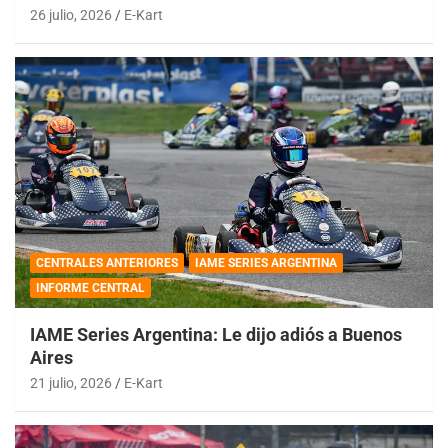
26 julio, 2026
E-Kart
CENTRALES ANTERIORES
IAME SERIES ARGENTINA
INFORME CENTRAL
IAME Series Argentina: Le dijo adiós a Buenos
Aires
21 julio, 2026
E-Kart