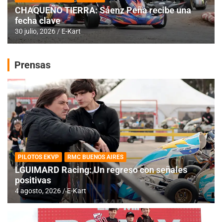
CHAQUEÑO TIERRA: Sáenz Peña recibe una
fecha clave
30 julio, 2026
E-Kart
Prensas
PILOTOS EKVP
RMC BUENOS AIRES
LGUIMARD Racing: Un regreso con señales
positivas
4 agosto, 2026
E-Kart