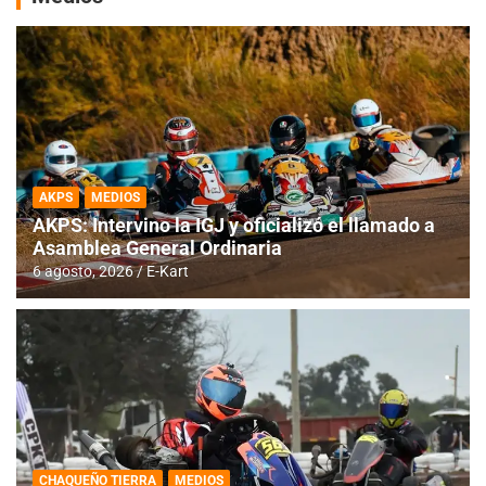
AKPS
MEDIOS
AKPS: Intervino la IGJ y oficializó el llamado a
Asamblea General Ordinaria
6 agosto, 2026
E-Kart
CHAQUEÑO TIERRA
MEDIOS