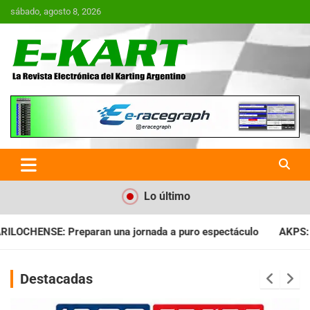
Saltar
sábado, agosto 8, 2026
al
contenido
E-Kart.com.ar | La Revista
Electrónica del Karting en
Argentina
Lo último
ada a puro espectáculo
AKPS: Intervino la IGJ y oficializó el
Destacadas