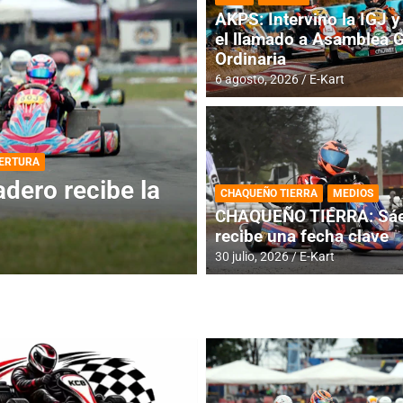
AKPS: Intervino la IGJ y 
el llamado a Asamblea 
Ordinaria
6 agosto, 2026
E-Kart
ERTURA
DESTACADA
IAME SERIES ARGEN
ero recibe la
IAME SERIES AR
CHAQUEÑO TIERRA
MEDIOS
fecha con Invita
CHAQUEÑO TIERRA: Sáe
recibe una fecha clave
4 agosto, 2026
E-Kart
30 julio, 2026
E-Kart