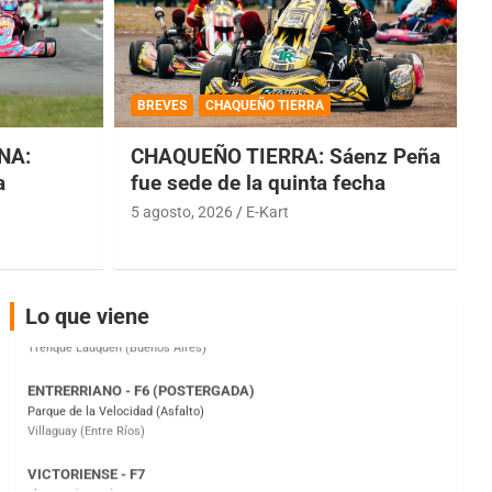
COBERTURA ESPECIAL DE E-KART.COM.AR
08/09-AGO
BREVES
CHAQUEÑO TIERRA
IAME SERIES ARGENTINA 6
NA:
CHAQUEÑO TIERRA: Sáenz Peña
Ramiro Tot (Asfalto)
Baradero (Buenos Aires)
a
fue sede de la quinta fecha
5 agosto, 2026
E-Kart
KDO - F6
Ciudad de Trenque Lauquen (Asfalto)
Trenque Lauquen (Buenos Aires)
ENTRERRIANO - F6 (POSTERGADA)
Lo que viene
Parque de la Velocidad (Asfalto)
Villaguay (Entre Ríos)
VICTORIENSE - F7
El Cerro (Tierra)
Victoria (Entre Ríos)
PATAGONICO - F6
Moto Club Reginense (Tierra)