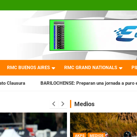
RMC BUENOS AIRES
RMC GRAND NATIONALS
PI
RILOCHENSE: Preparan una jornada a puro espectáculo
AKPS
Medios
AKPS
MEDIOS