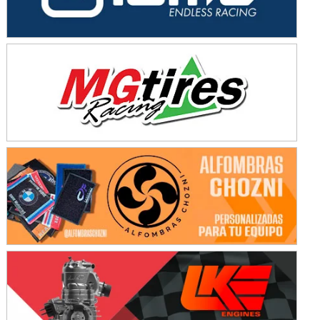
Baradero (Buenos Aires)
KDO - F6
Ciudad de Trenque Lauquen (Asfalto)
Trenque Lauquen (Buenos Aires)
ENTRERRIANO - F6 (POSTERGADA)
Parque de la Velocidad (Asfalto)
Villaguay (Entre Ríos)
VICTORIENSE - F7
El Cerro (Tierra)
Victoria (Entre Ríos)
PATAGONICO - F6
Moto Club Reginense (Tierra)
Gral. E. Godoy (Río Negro)
CSK - F7
Juventud Unida (Tierra)
Humboldt (Santa Fe)
NORESTE SANTAFESINO - F6
Ciudad de Avellaneda (Asfalto)