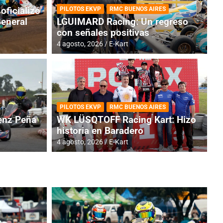
oficializó
PILOTOS EKVP
RMC BUENOS AIRES
General
LGUIMARD Racing: Un regreso
con señales positivas
4 agosto, 2026
E-Kart
TINA
DE
GENTINA: Horarios para la
R
PILOTOS EKVP
RMC BUENOS AIRES
dos
h
nz Peña
WK LÜSQTOFF Racing Kart: Hizo
historia en Baradero
4 a
4 agosto, 2026
E-Kart