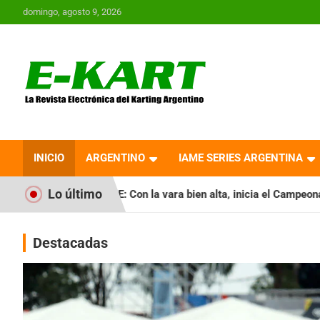
Saltar
domingo, agosto 9, 2026
al
contenido
E-Kart.com.ar | La
Revista Electrónica del
INICIO
ARGENTINO
IAME SERIES ARGENTINA
Karting en Argentina
Lo último
 Con la vara bien alta, inicia el Campeonato Clausura
BA
Destacadas