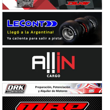
Avellaneda (Santa Fe)
SUR SANTAFESINO - F4
José Samuel Sánchez (Tierra)
Rufino (Santa Fe)
TUCUMANO - F5
Juan Navarro (Asfalto)
El Timbó (Tucumán)