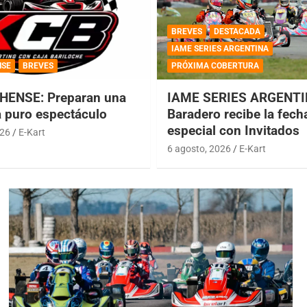
BREVES
DESTACADA
IAME SERIES ARGENTINA
NSE
BREVES
PRÓXIMA COBERTURA
HENSE: Preparan una
IAME SERIES ARGENTI
a puro espectáculo
Baradero recibe la fech
especial con Invitados
026
E-Kart
6 agosto, 2026
E-Kart