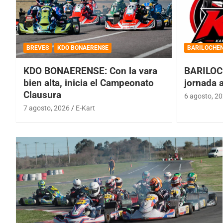
BREVES
KDO BONAERENSE
BARILOCHE
KDO BONAERENSE: Con la vara
BARILOC
bien alta, inicia el Campeonato
jornada 
Clausura
6 agosto, 2
7 agosto, 2026
E-Kart