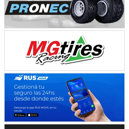
NORESTE SANTAFESINO - F6
Ciudad de Avellaneda (Asfalto)
Avellaneda (Santa Fe)
SUR SANTAFESINO - F4
José Samuel Sánchez (Tierra)
Rufino (Santa Fe)
TUCUMANO - F5
Juan Navarro (Asfalto)
El Timbó (Tucumán)