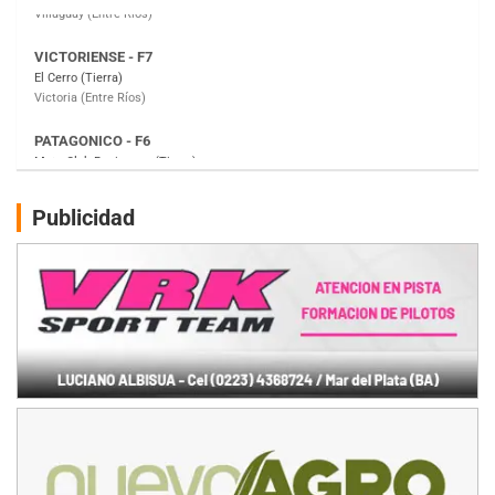
PATAGONICO - F6
Moto Club Reginense (Tierra)
Gral. E. Godoy (Río Negro)
CSK - F7
Juventud Unida (Tierra)
Humboldt (Santa Fe)
NORESTE SANTAFESINO - F6
Publicidad
Ciudad de Avellaneda (Asfalto)
Avellaneda (Santa Fe)
SUR SANTAFESINO - F4
José Samuel Sánchez (Tierra)
Rufino (Santa Fe)
TUCUMANO - F5
Juan Navarro (Asfalto)
El Timbó (Tucumán)
COBERTURA ESPECIAL DE E-KART.COM.AR
08/09-AGO