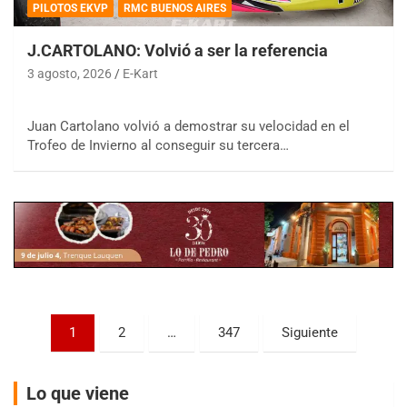
PILOTOS EKVP
RMC BUENOS AIRES
J.CARTOLANO: Volvió a ser la referencia
3 agosto, 2026
E-Kart
COBERTURA ESPECIAL DE E-KART.COM.AR
Juan Cartolano volvió a demostrar su velocidad en el
08/09-AGO
Trofeo de Invierno al conseguir su tercera…
IAME SERIES ARGENTINA 6
Ramiro Tot (Asfalto)
Baradero (Buenos Aires)
KDO - F6
Ciudad de Trenque Lauquen (Asfalto)
Trenque Lauquen (Buenos Aires)
ENTRERRIANO - F6 (POSTERGADA)
Parque de la Velocidad (Asfalto)
Paginación
1
2
…
347
Siguiente
Villaguay (Entre Ríos)
de
VICTORIENSE - F7
entradas
El Cerro (Tierra)
Lo que viene
Victoria (Entre Ríos)