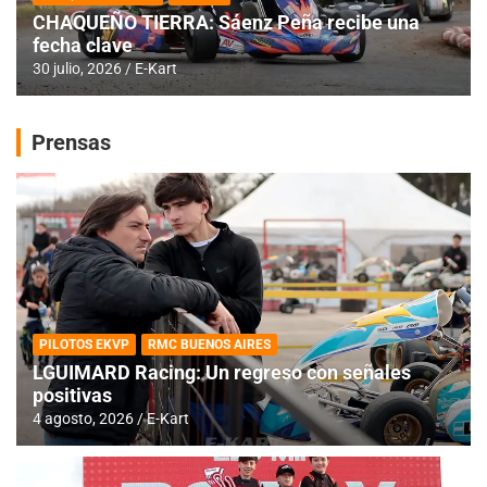
CHAQUEÑO TIERRA: Sáenz Peña recibe una
fecha clave
30 julio, 2026
E-Kart
Prensas
PILOTOS EKVP
RMC BUENOS AIRES
LGUIMARD Racing: Un regreso con señales
positivas
4 agosto, 2026
E-Kart