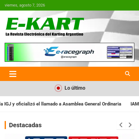
Saltar
viernes, agosto 7, 2026
al
contenido
E-Kart.com.ar | La Revista
Electrónica del Karting en
Argentina
Lo último
 Asamblea General Ordinaria
IAME SERIES ARGENTINA: Baradero re
Destacadas