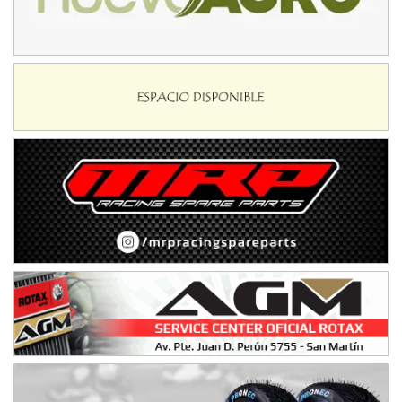
IAME SERIES ARGENTINA 6
Ramiro Tot (Asfalto)
Baradero (Buenos Aires)
KDO - F6
Ciudad de Trenque Lauquen (Asfalto)
Trenque Lauquen (Buenos Aires)
ENTRERRIANO - F6 (POSTERGADA)
Parque de la Velocidad (Asfalto)
Villaguay (Entre Ríos)
VICTORIENSE - F7
El Cerro (Tierra)
Victoria (Entre Ríos)
PATAGONICO - F6
Moto Club Reginense (Tierra)
Gral. E. Godoy (Río Negro)
CSK - F7
Juventud Unida (Tierra)
Humboldt (Santa Fe)