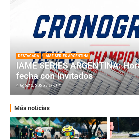
DESTACADA
INFORME CENTRAL
RMC BUENOS AIRES
RMC BUENOS AIRES: Cerró una
histórica en Baradero
4 agosto, 2026
E-Kart
Más noticias