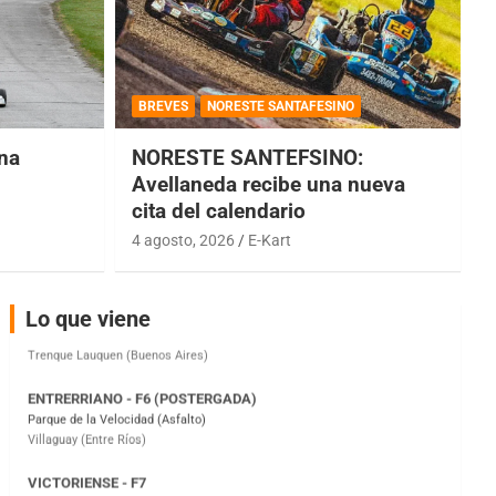
COBERTURA ESPECIAL DE E-KART.COM.AR
08/09-AGO
BREVES
NORESTE SANTAFESINO
IAME SERIES ARGENTINA 6
una
NORESTE SANTEFSINO:
Ramiro Tot (Asfalto)
Baradero (Buenos Aires)
Avellaneda recibe una nueva
cita del calendario
KDO - F6
4 agosto, 2026
E-Kart
Ciudad de Trenque Lauquen (Asfalto)
Trenque Lauquen (Buenos Aires)
ENTRERRIANO - F6 (POSTERGADA)
Lo que viene
Parque de la Velocidad (Asfalto)
Villaguay (Entre Ríos)
VICTORIENSE - F7
El Cerro (Tierra)
Victoria (Entre Ríos)
PATAGONICO - F6
Moto Club Reginense (Tierra)