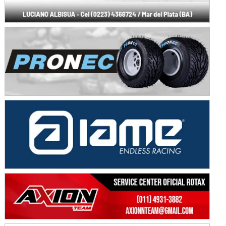
KDO - F6
Ciudad de Trenque Lauquen (Asfalto)
Trenque Lauquen (Buenos Aires)
ENTRERRIANO - F6 (POSTERGADA)
Parque de la Velocidad (Asfalto)
Villaguay (Entre Ríos)
VICTORIENSE - F7
El Cerro (Tierra)
Victoria (Entre Ríos)
PATAGONICO - F6
Moto Club Reginense (Tierra)
Gral. E. Godoy (Río Negro)
CSK - F7
Juventud Unida (Tierra)
Humboldt (Santa Fe)
NORESTE SANTAFESINO - F6
Ciudad de Avellaneda (Asfalto)