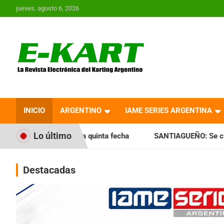
Saltar
jueves, agosto 6, 2026
al
contenido
E-Kart.com.ar | La
Revista Electrónica del
INICIO
ARGENTINO
IAME SERIES ARGENTINA
Karting en Argentina
Lo último
a quinta fecha
SANTIAGUEÑO: Se cumplió con la quinta fec
Destacadas