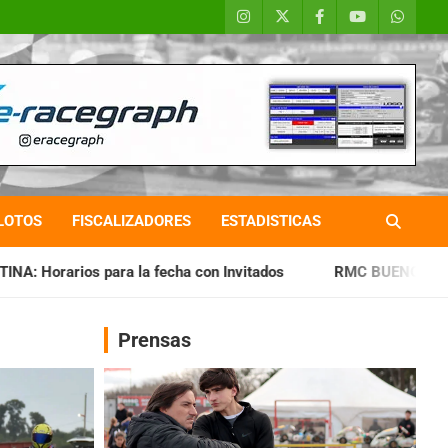
LOTOS
FISCALIZADORES
ESTADISTICAS
echa con Invitados
RMC BUENOS AIRES: Cerró una jornada h
Prensas