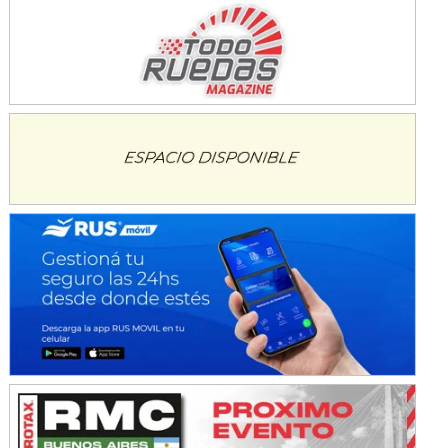
Avellaneda (Santa Fe)
SUR SANTAFESINO - F4
José Samuel Sánchez (Tierra)
Rufino (Santa Fe)
TUCUMANO - F5
Juan Navarro (Asfalto)
El Timbó (Tucumán)