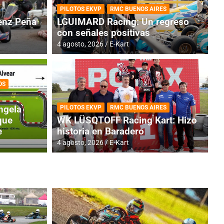
PILOTOS EKVP
RMC BUENOS AIRES
nz Peña
LGUIMARD Racing: Un regreso
con señales positivas
4 agosto, 2026
E-Kart
OS
TINA
DE
GENTINA: Horarios para la
R
ngela
PILOTOS EKVP
RMC BUENOS AIRES
dos
h
que
WK LÜSQTOFF Racing Kart: Hizo
e
historia en Baradero
4 a
4 agosto, 2026
E-Kart