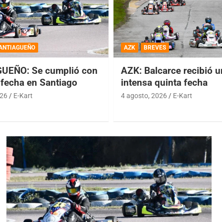
ANTIAGUEÑO
AZK
BREVES
UEÑO: Se cumplió con
AZK: Balcarce recibió 
 fecha en Santiago
intensa quinta fecha
026
E-Kart
4 agosto, 2026
E-Kart