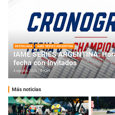
DESTACADA
INFORME CENTRAL
RMC BUENOS AIRES
RMC BUENOS AIRES: Cerró una
histórica en Baradero
4 agosto, 2026
E-Kart
Más noticias