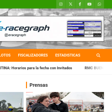
LOTOS
FISCALIZADORES
ESTADISTICAS
fecha con Invitados
RMC BUENOS AIRES: Cerró una jornada 
Prensas