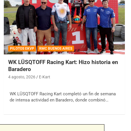
PILOTOS EKVP
RMC BUENOS AIRES
WK LÜSQTOFF Racing Kart: Hizo historia en
Baradero
4 agosto, 2026
E-Kart
WK LÜSQTOFF Racing Kart completó un fin de semana
de intensa actividad en Baradero, donde combinó…