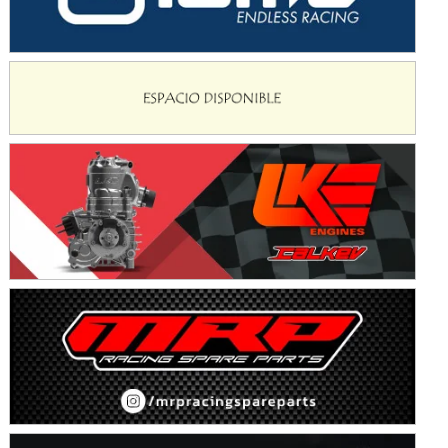
KDO - F6
Ciudad de Trenque Lauquen (Asfalto)
Trenque Lauquen (Buenos Aires)
ENTRERRIANO - F6 (POSTERGADA)
Parque de la Velocidad (Asfalto)
Villaguay (Entre Ríos)
VICTORIENSE - F7
El Cerro (Tierra)
Victoria (Entre Ríos)
PATAGONICO - F6
Moto Club Reginense (Tierra)
Gral. E. Godoy (Río Negro)
CSK - F7
Juventud Unida (Tierra)
Humboldt (Santa Fe)
NORESTE SANTAFESINO - F6
Ciudad de Avellaneda (Asfalto)