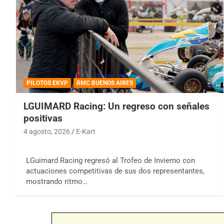
PILOTOS EKVP
RMC BUENOS AIRES
LGUIMARD Racing: Un regreso con señales
positivas
4 agosto, 2026
E-Kart
LGuimard Racing regresó al Trofeo de Invierno con
actuaciones competitivas de sus dos representantes,
mostrando ritmo…