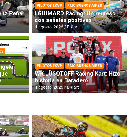
PILOTOS EKVP
RMC BUENOS AIRES
nz Peña
LGUIMARD Racing: Un regreso
con señales positivas
4 agosto, 2026
E-Kart
OS
TINA
DE
GENTINA: Horarios para la
R
ngela
PILOTOS EKVP
RMC BUENOS AIRES
dos
h
que
WK LÜSQTOFF Racing Kart: Hizo
e
historia en Baradero
4 a
4 agosto, 2026
E-Kart