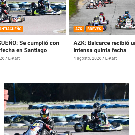
ANTIAGUEÑO
AZK
BREVES
UEÑO: Se cumplió con
AZK: Balcarce recibió 
 fecha en Santiago
intensa quinta fecha
026
E-Kart
4 agosto, 2026
E-Kart