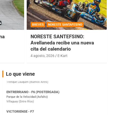
COBERTURA ESPECIAL DE E-KART.COM.AR
08/09-AGO
BREVES
NORESTE SANTAFESINO
IAME SERIES ARGENTINA 6
una
NORESTE SANTEFSINO:
Ramiro Tot (Asfalto)
Baradero (Buenos Aires)
Avellaneda recibe una nueva
cita del calendario
KDO - F6
4 agosto, 2026
E-Kart
Ciudad de Trenque Lauquen (Asfalto)
Trenque Lauquen (Buenos Aires)
ENTRERRIANO - F6 (POSTERGADA)
Lo que viene
Parque de la Velocidad (Asfalto)
Villaguay (Entre Ríos)
VICTORIENSE - F7
El Cerro (Tierra)
Victoria (Entre Ríos)
PATAGONICO - F6
Moto Club Reginense (Tierra)