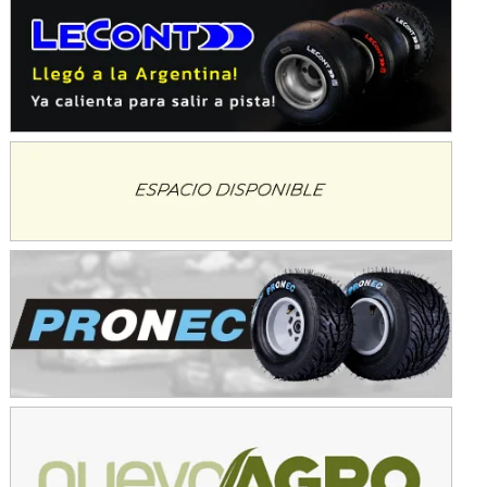
Avellaneda (Santa Fe)
SUR SANTAFESINO - F4
José Samuel Sánchez (Tierra)
Rufino (Santa Fe)
TUCUMANO - F5
Juan Navarro (Asfalto)
El Timbó (Tucumán)