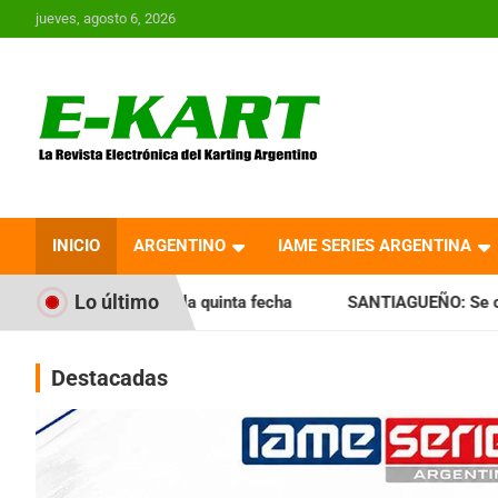
Saltar
jueves, agosto 6, 2026
al
contenido
E-Kart.com.ar | La
Revista Electrónica del
INICIO
ARGENTINO
IAME SERIES ARGENTINA
Karting en Argentina
Lo último
la quinta fecha
SANTIAGUEÑO: Se cumplió con la quinta fe
Destacadas