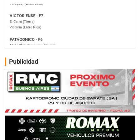
PATAGONICO - F6
Moto Club Reginense (Tierra)
Gral. E. Godoy (Río Negro)
CSK - F7
Juventud Unida (Tierra)
Humboldt (Santa Fe)
NORESTE SANTAFESINO - F6
Publicidad
Ciudad de Avellaneda (Asfalto)
Avellaneda (Santa Fe)
SUR SANTAFESINO - F4
José Samuel Sánchez (Tierra)
Rufino (Santa Fe)
TUCUMANO - F5
Juan Navarro (Asfalto)
El Timbó (Tucumán)
COBERTURA ESPECIAL DE E-KART.COM.AR
08/09-AGO