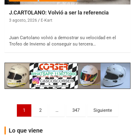
J.CARTOLANO: Volvió a ser la referencia
3 agosto, 2026
E-Kart
COBERTURA ESPECIAL DE E-KART.COM.AR
Juan Cartolano volvió a demostrar su velocidad en el
08/09-AGO
Trofeo de Invierno al conseguir su tercera…
IAME SERIES ARGENTINA 6
Ramiro Tot (Asfalto)
Baradero (Buenos Aires)
KDO - F6
Ciudad de Trenque Lauquen (Asfalto)
Trenque Lauquen (Buenos Aires)
ENTRERRIANO - F6 (POSTERGADA)
Parque de la Velocidad (Asfalto)
Paginación
Villaguay (Entre Ríos)
1
2
…
347
Siguiente
de
VICTORIENSE - F7
entradas
El Cerro (Tierra)
Lo que viene
Victoria (Entre Ríos)