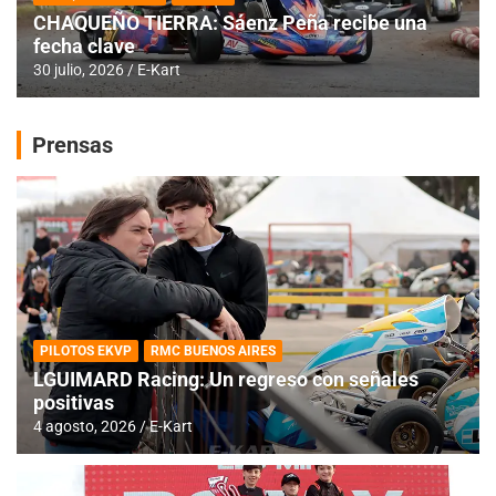
CHAQUEÑO TIERRA: Sáenz Peña recibe una
fecha clave
30 julio, 2026
E-Kart
Prensas
PILOTOS EKVP
RMC BUENOS AIRES
LGUIMARD Racing: Un regreso con señales
positivas
4 agosto, 2026
E-Kart