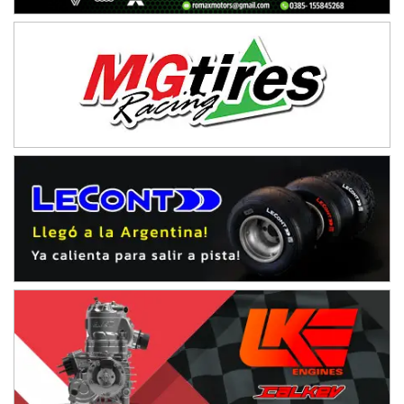
IAME SERIES ARGENTINA 6
Ramiro Tot (Asfalto)
Baradero (Buenos Aires)
KDO - F6
Ciudad de Trenque Lauquen (Asfalto)
Trenque Lauquen (Buenos Aires)
ENTRERRIANO - F6 (POSTERGADA)
Parque de la Velocidad (Asfalto)
Villaguay (Entre Ríos)
VICTORIENSE - F7
El Cerro (Tierra)
Victoria (Entre Ríos)
PATAGONICO - F6
Moto Club Reginense (Tierra)
Gral. E. Godoy (Río Negro)
CSK - F7
Juventud Unida (Tierra)
Humboldt (Santa Fe)