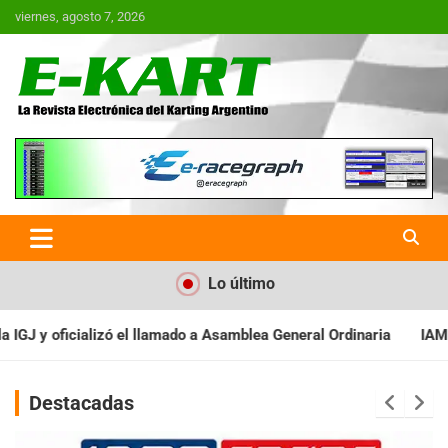
Saltar
viernes, agosto 7, 2026
al
contenido
E-Kart.com.ar | La Revista
Electrónica del Karting en
Argentina
Lo último
amblea General Ordinaria
IAME SERIES ARGENTINA: Baradero reci
Destacadas