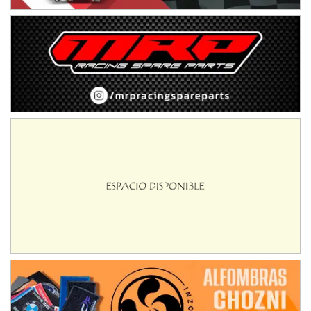
NORESTE SANTAFESINO - F6
Ciudad de Avellaneda (Asfalto)
Avellaneda (Santa Fe)
SUR SANTAFESINO - F4
José Samuel Sánchez (Tierra)
Rufino (Santa Fe)
TUCUMANO - F5
Juan Navarro (Asfalto)
El Timbó (Tucumán)