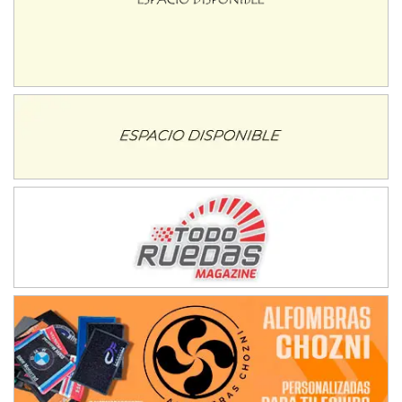
08/09-AGO
IAME SERIES ARGENTINA 6
Ramiro Tot (Asfalto)
Baradero (Buenos Aires)
KDO - F6
Ciudad de Trenque Lauquen (Asfalto)
Trenque Lauquen (Buenos Aires)
ENTRERRIANO - F6 (POSTERGADA)
Parque de la Velocidad (Asfalto)
Villaguay (Entre Ríos)
VICTORIENSE - F7
El Cerro (Tierra)
Victoria (Entre Ríos)
PATAGONICO - F6
Moto Club Reginense (Tierra)
Gral. E. Godoy (Río Negro)
CSK - F7
Juventud Unida (Tierra)