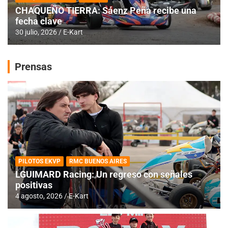
CHAQUEÑO TIERRA: Sáenz Peña recibe una
fecha clave
30 julio, 2026
E-Kart
Prensas
PILOTOS EKVP
RMC BUENOS AIRES
LGUIMARD Racing: Un regreso con señales
positivas
4 agosto, 2026
E-Kart