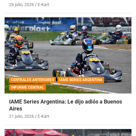
26 julio, 2026
E-Kart
CENTRALES ANTERIORES
IAME SERIES ARGENTINA
INFORME CENTRAL
IAME Series Argentina: Le dijo adiós a Buenos
Aires
21 julio, 2026
E-Kart