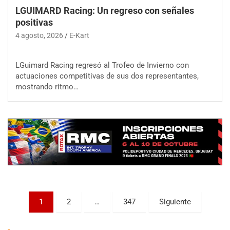
LGUIMARD Racing: Un regreso con señales
positivas
4 agosto, 2026
E-Kart
LGuimard Racing regresó al Trofeo de Invierno con
actuaciones competitivas de sus dos representantes,
COBERTURA ESPECIAL DE E-KART.COM.AR
mostrando ritmo…
08/09-AGO
IAME SERIES ARGENTINA 6
Ramiro Tot (Asfalto)
Baradero (Buenos Aires)
KDO - F6
Ciudad de Trenque Lauquen (Asfalto)
Trenque Lauquen (Buenos Aires)
ENTRERRIANO - F6 (POSTERGADA)
Parque de la Velocidad (Asfalto)
Paginación
1
2
…
347
Siguiente
Villaguay (Entre Ríos)
de
VICTORIENSE - F7