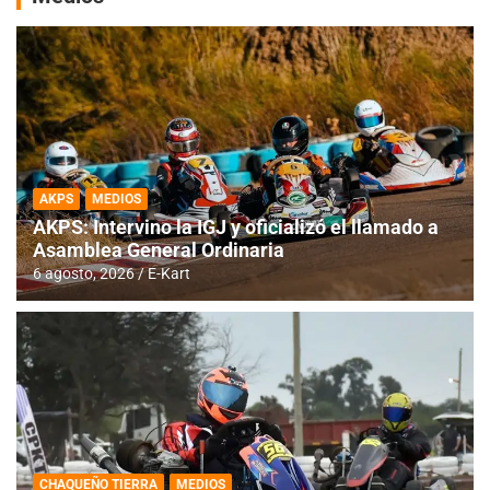
AKPS
MEDIOS
AKPS: Intervino la IGJ y oficializó el llamado a
Asamblea General Ordinaria
6 agosto, 2026
E-Kart
CHAQUEÑO TIERRA
MEDIOS