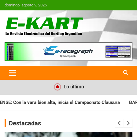
Saltar
domingo, agosto 9, 2026
al
contenido
E-Kart.com.ar | La Revista
Electrónica del Karting en
Argentina
Lo último
ia el Campeonato Clausura
BARILOCHENSE: Preparan una jornad
Destacadas