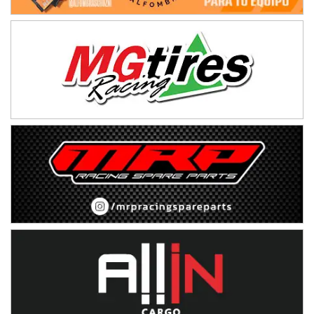
Humboldt (Santa Fe)
NORESTE SANTAFESINO - F6
Ciudad de Avellaneda (Asfalto)
Avellaneda (Santa Fe)
SUR SANTAFESINO - F4
José Samuel Sánchez (Tierra)
Rufino (Santa Fe)
TUCUMANO - F5
Juan Navarro (Asfalto)
El Timbó (Tucumán)