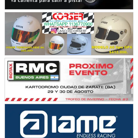
IAME SERIES ARGENTINA 6
Ramiro Tot (Asfalto)
Baradero (Buenos Aires)
KDO - F6
Ciudad de Trenque Lauquen (Asfalto)
Trenque Lauquen (Buenos Aires)
ENTRERRIANO - F6 (POSTERGADA)
Parque de la Velocidad (Asfalto)
Villaguay (Entre Ríos)
VICTORIENSE - F7
El Cerro (Tierra)
Victoria (Entre Ríos)
PATAGONICO - F6
Moto Club Reginense (Tierra)
Gral. E. Godoy (Río Negro)
CSK - F7
Juventud Unida (Tierra)
Humboldt (Santa Fe)