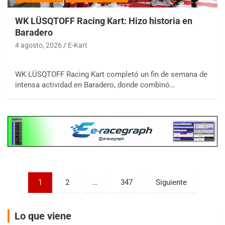
WK LÜSQTOFF Racing Kart: Hizo historia en
Baradero
4 agosto, 2026
E-Kart
COBERTURA ESPECIAL DE E-KART.COM.AR
08/09-AGO
WK LÜSQTOFF Racing Kart completó un fin de semana de
intensa actividad en Baradero, donde combinó…
IAME SERIES ARGENTINA 6
Ramiro Tot (Asfalto)
Baradero (Buenos Aires)
KDO - F6
Ciudad de Trenque Lauquen (Asfalto)
Trenque Lauquen (Buenos Aires)
ENTRERRIANO - F6 (POSTERGADA)
Parque de la Velocidad (Asfalto)
Paginación
1
2
…
347
Siguiente
Villaguay (Entre Ríos)
de
VICTORIENSE - F7
entradas
Lo que viene
El Cerro (Tierra)
Victoria (Entre Ríos)