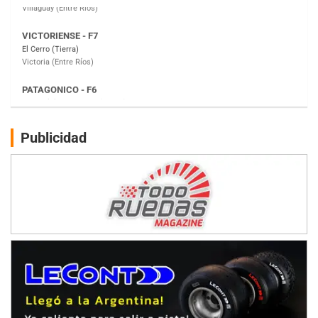
PATAGONICO - F6
Moto Club Reginense (Tierra)
Gral. E. Godoy (Río Negro)
CSK - F7
Juventud Unida (Tierra)
Humboldt (Santa Fe)
NORESTE SANTAFESINO - F6
Publicidad
Ciudad de Avellaneda (Asfalto)
Avellaneda (Santa Fe)
SUR SANTAFESINO - F4
José Samuel Sánchez (Tierra)
Rufino (Santa Fe)
TUCUMANO - F5
Juan Navarro (Asfalto)
El Timbó (Tucumán)
COBERTURA ESPECIAL DE E-KART.COM.AR
08/09-AGO