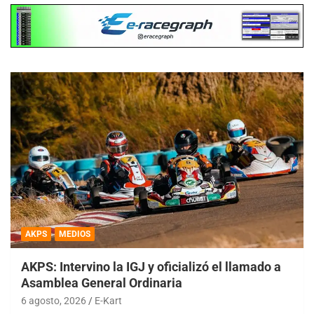
AKPS
MEDIOS
AKPS: Intervino la IGJ y oficializó el llamado a
Asamblea General Ordinaria
6 agosto, 2026
E-Kart