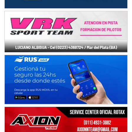
NORESTE SANTAFESINO - F6
Ciudad de Avellaneda (Asfalto)
Avellaneda (Santa Fe)
SUR SANTAFESINO - F4
José Samuel Sánchez (Tierra)
Rufino (Santa Fe)
TUCUMANO - F5
Juan Navarro (Asfalto)
El Timbó (Tucumán)