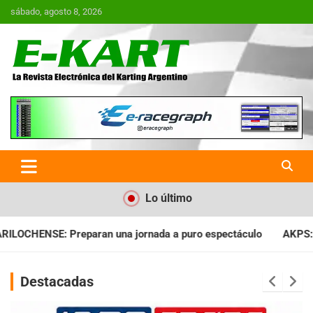
Saltar
sábado, agosto 8, 2026
al
contenido
E-Kart.com.ar | La Revista
Electrónica del Karting en
Argentina
Lo último
ada a puro espectáculo
AKPS: Intervino la IGJ y oficializó el
Destacadas