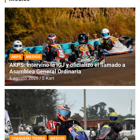
AKPS
MEDIOS
AKPS: Intervino la IGJ y oficializó el llamado a
Asamblea General Ordinaria
6 agosto, 2026
E-Kart
CHAQUEÑO TIERRA
MEDIOS