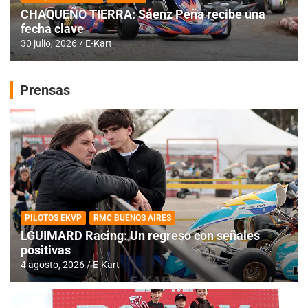
CHAQUEÑO TIERRA: Sáenz Peña recibe una
fecha clave
30 julio, 2026
E-Kart
Prensas
PILOTOS EKVP
RMC BUENOS AIRES
LGUIMARD Racing: Un regreso con señales
positivas
4 agosto, 2026
E-Kart