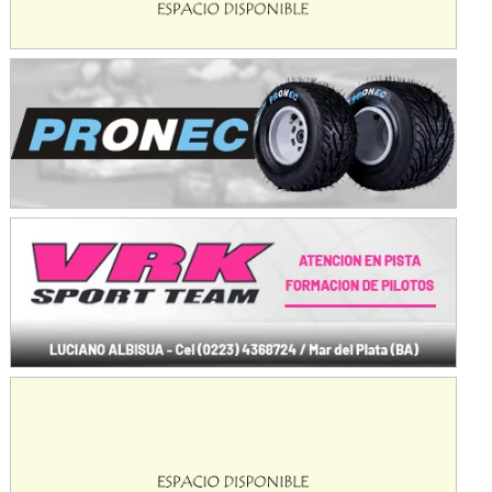
KDO - F6
Ciudad de Trenque Lauquen (Asfalto)
Trenque Lauquen (Buenos Aires)
ENTRERRIANO - F6 (POSTERGADA)
Parque de la Velocidad (Asfalto)
Villaguay (Entre Ríos)
VICTORIENSE - F7
El Cerro (Tierra)
Victoria (Entre Ríos)
PATAGONICO - F6
Moto Club Reginense (Tierra)
Gral. E. Godoy (Río Negro)
CSK - F7
Juventud Unida (Tierra)
Humboldt (Santa Fe)
NORESTE SANTAFESINO - F6
Ciudad de Avellaneda (Asfalto)