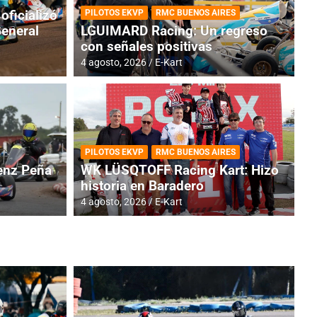
oficializó
PILOTOS EKVP
RMC BUENOS AIRES
General
LGUIMARD Racing: Un regreso
con señales positivas
4 agosto, 2026
E-Kart
RMC BUENOS AIRES
BR
ES: Cerró una jornada
I
PILOTOS EKVP
RMC BUENOS AIRES
adero
f
nz Peña
WK LÜSQTOFF Racing Kart: Hizo
historia en Baradero
6 a
4 agosto, 2026
E-Kart