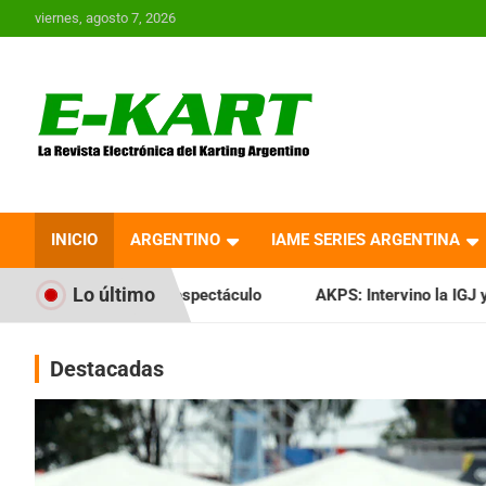
Saltar
viernes, agosto 7, 2026
al
contenido
E-Kart.com.ar | La
Revista Electrónica del
INICIO
ARGENTINO
IAME SERIES ARGENTINA
Karting en Argentina
Lo último
espectáculo
AKPS: Intervino la IGJ y oficializó el llamado 
Destacadas