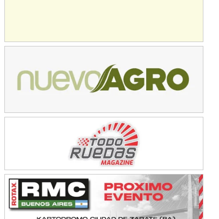
Avellaneda (Santa Fe)
SUR SANTAFESINO - F4
José Samuel Sánchez (Tierra)
Rufino (Santa Fe)
TUCUMANO - F5
Juan Navarro (Asfalto)
El Timbó (Tucumán)