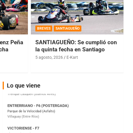
COBERTURA ESPECIAL DE E-KART.COM.AR
08/09-AGO
BREVES
SANTIAGUEÑO
IAME SERIES ARGENTINA 6
Ramiro Tot (Asfalto)
enz Peña
SANTIAGUEÑO: Se cumplió con
Baradero (Buenos Aires)
echa
la quinta fecha en Santiago
5 agosto, 2026
E-Kart
KDO - F6
Ciudad de Trenque Lauquen (Asfalto)
Trenque Lauquen (Buenos Aires)
ENTRERRIANO - F6 (POSTERGADA)
Lo que viene
Parque de la Velocidad (Asfalto)
Villaguay (Entre Ríos)
VICTORIENSE - F7
El Cerro (Tierra)
Victoria (Entre Ríos)
PATAGONICO - F6
Moto Club Reginense (Tierra)