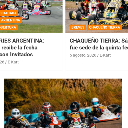
ESTACADA
S ARGENTINA
OBERTURA
BREVES
CHAQUEÑO TIERRA
RIES ARGENTINA:
CHAQUEÑO TIERRA: Sá
recibe la fecha
fue sede de la quinta f
 con Invitados
5 agosto, 2026
E-Kart
026
E-Kart