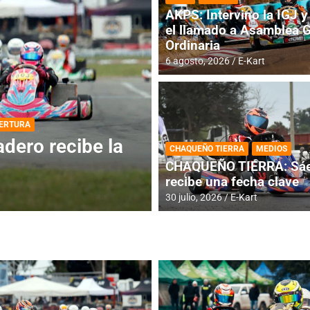
AKPS: Intervino la IGJ y 
el llamado a Asamblea 
Ordinaria
6 agosto, 2026
E-Kart
DESTACADA
INFORME CENTRAL
ios para la
RMC BUENOS AIR
CHAQUEÑO TIERRA
MEDIOS
histórica en Bar
CHAQUEÑO TIERRA: Sáe
recibe una fecha clave
4 agosto, 2026
E-Kart
30 julio, 2026
E-Kart