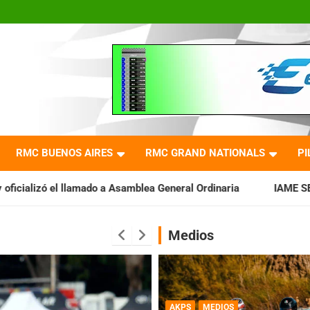
RMC BUENOS AIRES
RMC GRAND NATIONALS
PI
a Asamblea General Ordinaria
IAME SERIES ARGENTINA: Barader
Medios
AKPS
MEDIOS