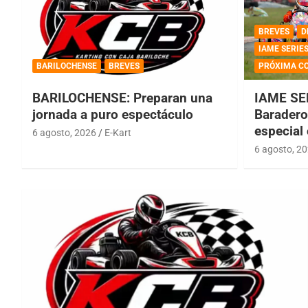
BREVES
D
IAME SERIE
BARILOCHENSE
BREVES
PRÓXIMA C
BARILOCHENSE: Preparan una
IAME SE
jornada a puro espectáculo
Baradero 
especial
6 agosto, 2026
E-Kart
6 agosto, 2