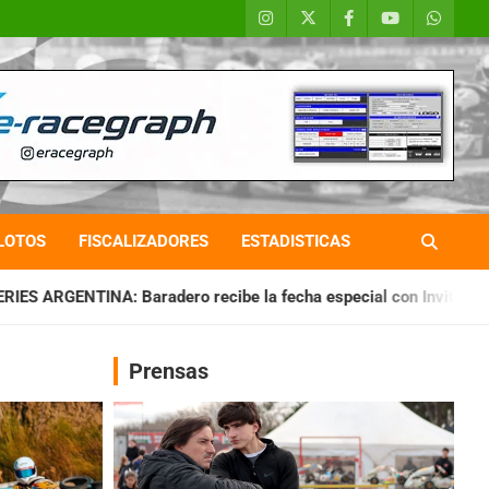
LOTOS
FISCALIZADORES
ESTADISTICAS
o recibe la fecha especial con Invitados
CHAQUEÑO TIERRA
Prensas