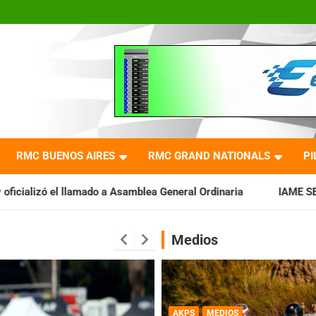
RMC BUENOS AIRES
RMC GRAND NATIONALS
PI
a Asamblea General Ordinaria
IAME SERIES ARGENTINA: Barader
Medios
AKPS
MEDIOS