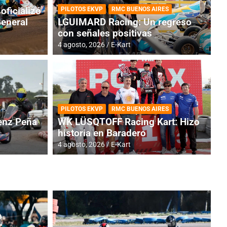
oficializó
PILOTOS EKVP
RMC BUENOS AIRES
General
LGUIMARD Racing: Un regreso
con señales positivas
4 agosto, 2026
E-Kart
RMC BUENOS AIRES
BR
ES: Cerró una jornada
I
PILOTOS EKVP
RMC BUENOS AIRES
adero
f
nz Peña
WK LÜSQTOFF Racing Kart: Hizo
historia en Baradero
6 a
4 agosto, 2026
E-Kart