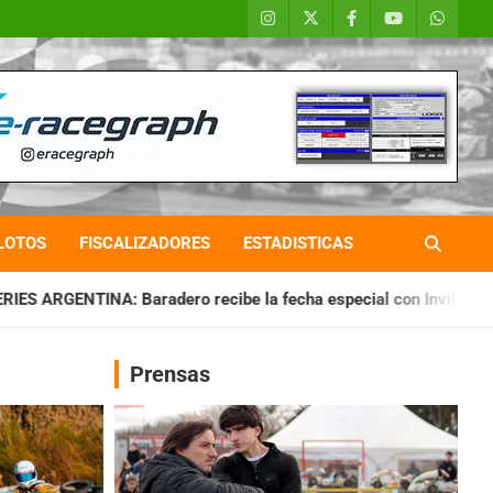
LOTOS
FISCALIZADORES
ESTADISTICAS
o recibe la fecha especial con Invitados
CHAQUEÑO TIERRA
Prensas