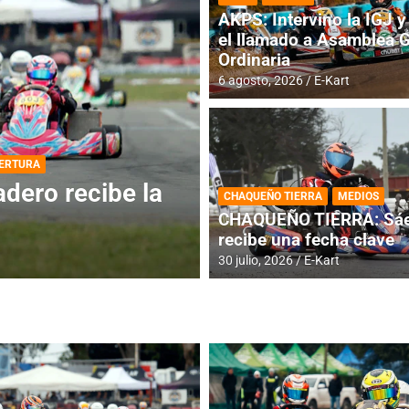
AKPS: Intervino la IGJ y 
el llamado a Asamblea 
Ordinaria
6 agosto, 2026
E-Kart
DESTACADA
INFORME CENTRAL
ios para la
RMC BUENOS AIR
CHAQUEÑO TIERRA
MEDIOS
histórica en Bar
CHAQUEÑO TIERRA: Sáe
recibe una fecha clave
4 agosto, 2026
E-Kart
30 julio, 2026
E-Kart