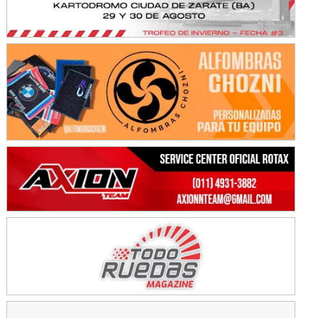
KDO - F6
Ciudad de Trenque Lauquen (Asfalto)
Trenque Lauquen (Buenos Aires)
ENTRERRIANO - F6 (POSTERGADA)
Parque de la Velocidad (Asfalto)
Villaguay (Entre Ríos)
VICTORIENSE - F7
El Cerro (Tierra)
Victoria (Entre Ríos)
PATAGONICO - F6
Moto Club Reginense (Tierra)
Gral. E. Godoy (Río Negro)
CSK - F7
Juventud Unida (Tierra)
Humboldt (Santa Fe)
NORESTE SANTAFESINO - F6
Ciudad de Avellaneda (Asfalto)