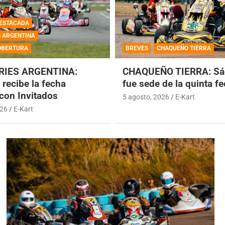
ESTACADA
S ARGENTINA
OBERTURA
BREVES
CHAQUEÑO TIERRA
RIES ARGENTINA:
CHAQUEÑO TIERRA: Sá
recibe la fecha
fue sede de la quinta f
 con Invitados
5 agosto, 2026
E-Kart
026
E-Kart