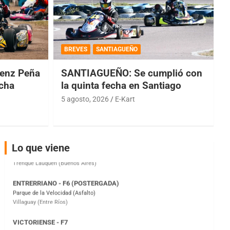
COBERTURA ESPECIAL DE E-KART.COM.AR
08/09-AGO
BREVES
SANTIAGUEÑO
IAME SERIES ARGENTINA 6
Ramiro Tot (Asfalto)
enz Peña
SANTIAGUEÑO: Se cumplió con
Baradero (Buenos Aires)
echa
la quinta fecha en Santiago
5 agosto, 2026
E-Kart
KDO - F6
Ciudad de Trenque Lauquen (Asfalto)
Trenque Lauquen (Buenos Aires)
ENTRERRIANO - F6 (POSTERGADA)
Lo que viene
Parque de la Velocidad (Asfalto)
Villaguay (Entre Ríos)
VICTORIENSE - F7
El Cerro (Tierra)
Victoria (Entre Ríos)
PATAGONICO - F6
Moto Club Reginense (Tierra)