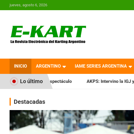
Saltar
jueves, agosto 6, 2026
al
contenido
E-Kart.com.ar | La
Revista Electrónica del
INICIO
ARGENTINO
IAME SERIES ARGENTINA
Karting en Argentina
Lo último
espectáculo
AKPS: Intervino la IGJ y oficializó el llamado 
Destacadas