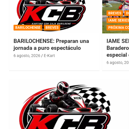
BREVES
D
IAME SERIE
BARILOCHENSE
BREVES
PRÓXIMA C
BARILOCHENSE: Preparan una
IAME SE
jornada a puro espectáculo
Baradero 
especial
6 agosto, 2026
E-Kart
6 agosto, 2