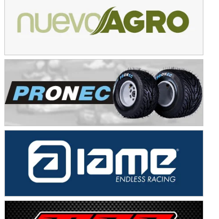
Avellaneda (Santa Fe)
SUR SANTAFESINO - F4
José Samuel Sánchez (Tierra)
Rufino (Santa Fe)
TUCUMANO - F5
Juan Navarro (Asfalto)
El Timbó (Tucumán)