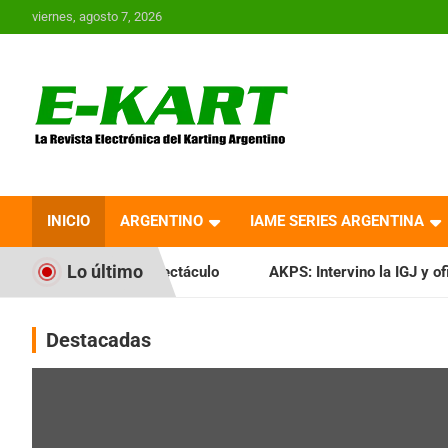
Saltar
viernes, agosto 7, 2026
al
contenido
E-Kart.com.ar | La
Revista Electrónica del
INICIO
ARGENTINO
IAME SERIES ARGENTINA
Karting en Argentina
Lo último
a puro espectáculo
AKPS: Intervino la IGJ y oficializó el 
Destacadas