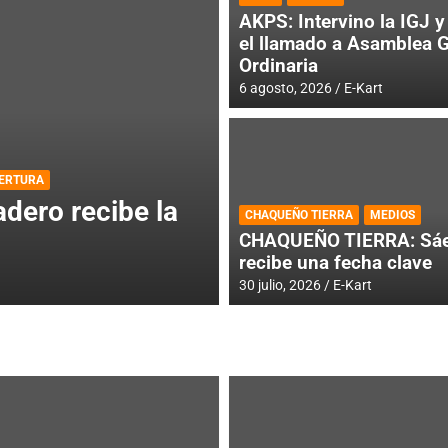
AKPS: Intervino la IGJ y 
el llamado a Asamblea 
Ordinaria
6 agosto, 2026
E-Kart
DESTACADA
INFORME CENTRAL
ios para la
RMC BUENOS AIR
CHAQUEÑO TIERRA
MEDIOS
histórica en Bar
CHAQUEÑO TIERRA: Sáe
recibe una fecha clave
4 agosto, 2026
E-Kart
30 julio, 2026
E-Kart