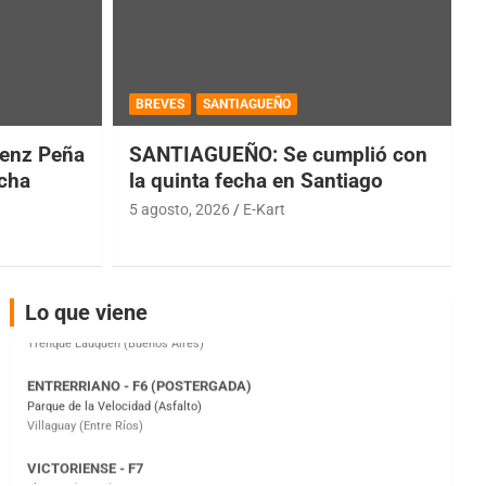
BREVES
SANTIAGUEÑO
COBERTURA ESPECIAL DE E-KART.COM.AR
08/09-AGO
enz Peña
SANTIAGUEÑO: Se cumplió con
IAME SERIES ARGENTINA 6
echa
la quinta fecha en Santiago
Ramiro Tot (Asfalto)
5 agosto, 2026
E-Kart
Baradero (Buenos Aires)
KDO - F6
Ciudad de Trenque Lauquen (Asfalto)
Trenque Lauquen (Buenos Aires)
Lo que viene
ENTRERRIANO - F6 (POSTERGADA)
Parque de la Velocidad (Asfalto)
Villaguay (Entre Ríos)
VICTORIENSE - F7
El Cerro (Tierra)
Victoria (Entre Ríos)