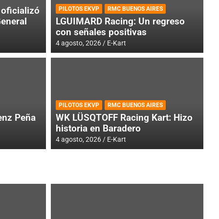
oficializó
PILOTOS EKVP
RMC BUENOS AIRES
General
LGUIMARD Racing: Un regreso
con señales positivas
4 agosto, 2026
E-Kart
RMC BUENOS AIRES
BR
ES: Cerró una jornada
I
PILOTOS EKVP
RMC BUENOS AIRES
adero
f
nz Peña
WK LÜSQTOFF Racing Kart: Hizo
historia en Baradero
6 a
4 agosto, 2026
E-Kart