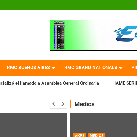
RMC BUENOS AIRES
RMC GRAND NATIONALS
PI
llamado a Asamblea General Ordinaria
IAME SERIES ARGENTINA:
Medios
AKPS
MEDIOS