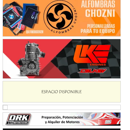
Ramiro Tot (Asfalto)
Baradero (Buenos Aires)
KDO - F6
Ciudad de Trenque Lauquen (Asfalto)
Trenque Lauquen (Buenos Aires)
ENTRERRIANO - F6 (POSTERGADA)
Parque de la Velocidad (Asfalto)
Villaguay (Entre Ríos)
VICTORIENSE - F7
El Cerro (Tierra)
Victoria (Entre Ríos)
PATAGONICO - F6
Moto Club Reginense (Tierra)
Gral. E. Godoy (Río Negro)
CSK - F7
Juventud Unida (Tierra)
Humboldt (Santa Fe)