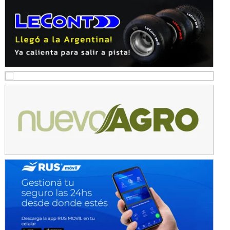
NORESTE SANTAFESINO - F6
Ciudad de Avellaneda (Asfalto)
Avellaneda (Santa Fe)
SUR SANTAFESINO - F4
José Samuel Sánchez (Tierra)
Rufino (Santa Fe)
TUCUMANO - F5
Juan Navarro (Asfalto)
El Timbó (Tucumán)