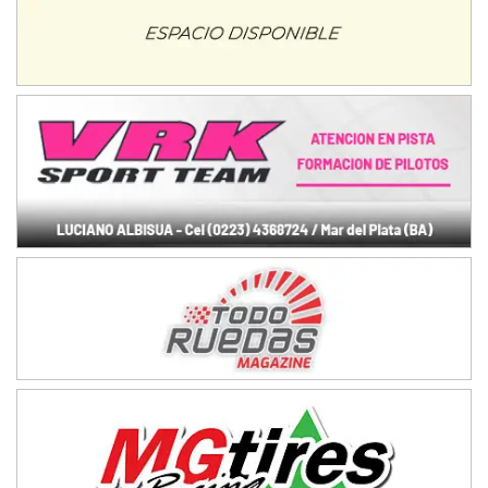
NORESTE SANTAFESINO - F6
Ciudad de Avellaneda (Asfalto)
Avellaneda (Santa Fe)
SUR SANTAFESINO - F4
José Samuel Sánchez (Tierra)
Rufino (Santa Fe)
TUCUMANO - F5
Juan Navarro (Asfalto)
El Timbó (Tucumán)