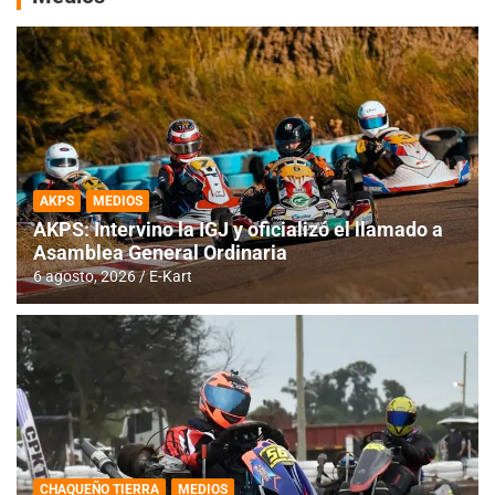
AKPS
MEDIOS
AKPS: Intervino la IGJ y oficializó el llamado a
Asamblea General Ordinaria
6 agosto, 2026
E-Kart
CHAQUEÑO TIERRA
MEDIOS