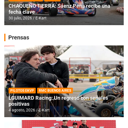
CHAQUEÑO TIERRA: Sáenz Peña recibe una
fecha clave
30 julio, 2026
E-Kart
Prensas
PILOTOS EKVP
RMC BUENOS AIRES
LGUIMARD Racing: Un regreso con señales
positivas
4 agosto, 2026
E-Kart