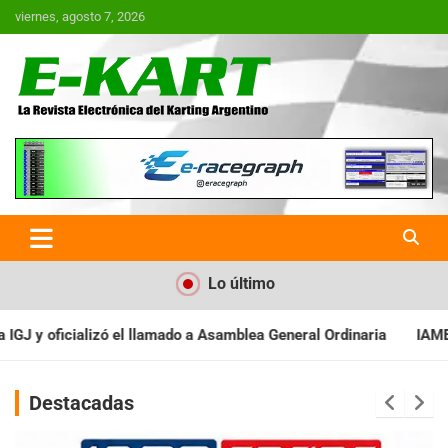
Saltar
viernes, agosto 7, 2026
al
contenido
E-Kart.com.ar | La Revista
Electrónica del Karting en
Argentina
Lo último
 Asamblea General Ordinaria
IAME SERIES ARGENTINA: Baradero re
Destacadas