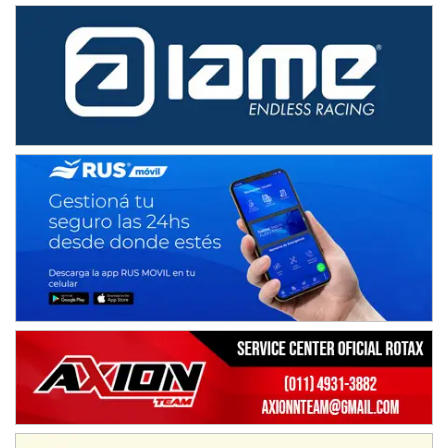
IAME SERIES ARGENTINA 6
Ramiro Tot (Asfalto)
Baradero (Buenos Aires)
KDO - F6
Ciudad de Trenque Lauquen (Asfalto)
Trenque Lauquen (Buenos Aires)
ENTRERRIANO - F6 (POSTERGADA)
Parque de la Velocidad (Asfalto)
Villaguay (Entre Ríos)
VICTORIENSE - F7
El Cerro (Tierra)
Victoria (Entre Ríos)
PATAGONICO - F6
Moto Club Reginense (Tierra)
Gral. E. Godoy (Río Negro)
CSK - F7
Juventud Unida (Tierra)
Humboldt (Santa Fe)