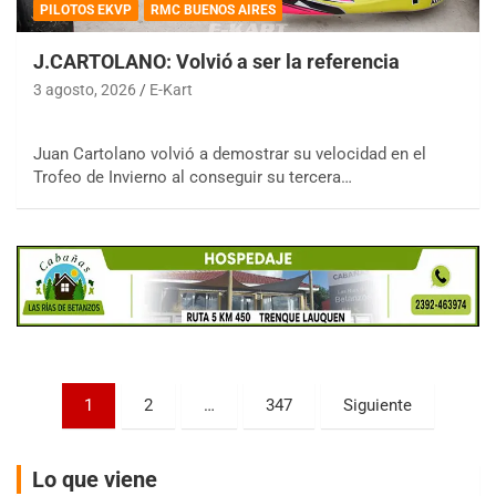
PILOTOS EKVP
RMC BUENOS AIRES
J.CARTOLANO: Volvió a ser la referencia
3 agosto, 2026
E-Kart
COBERTURA ESPECIAL DE E-KART.COM.AR
Juan Cartolano volvió a demostrar su velocidad en el
08/09-AGO
Trofeo de Invierno al conseguir su tercera…
IAME SERIES ARGENTINA 6
Ramiro Tot (Asfalto)
Baradero (Buenos Aires)
KDO - F6
Ciudad de Trenque Lauquen (Asfalto)
Trenque Lauquen (Buenos Aires)
ENTRERRIANO - F6 (POSTERGADA)
Parque de la Velocidad (Asfalto)
Paginación
1
2
…
347
Siguiente
Villaguay (Entre Ríos)
de
VICTORIENSE - F7
entradas
El Cerro (Tierra)
Lo que viene
Victoria (Entre Ríos)