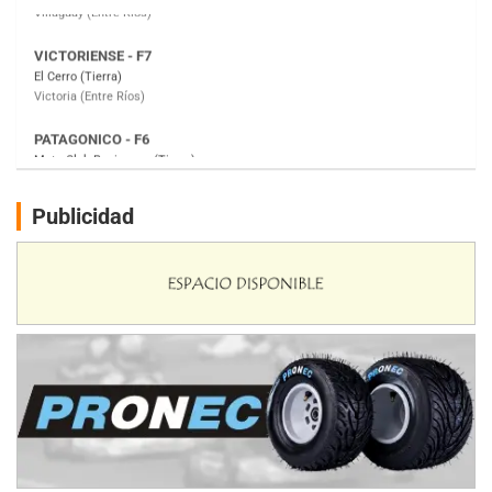
PATAGONICO - F6
Moto Club Reginense (Tierra)
Gral. E. Godoy (Río Negro)
CSK - F7
Juventud Unida (Tierra)
Humboldt (Santa Fe)
NORESTE SANTAFESINO - F6
Publicidad
Ciudad de Avellaneda (Asfalto)
Avellaneda (Santa Fe)
SUR SANTAFESINO - F4
José Samuel Sánchez (Tierra)
Rufino (Santa Fe)
TUCUMANO - F5
Juan Navarro (Asfalto)
El Timbó (Tucumán)
COBERTURA ESPECIAL DE E-KART.COM.AR
08/09-AGO