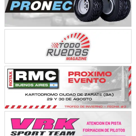
08/09-AGO
IAME SERIES ARGENTINA 6
Ramiro Tot (Asfalto)
Baradero (Buenos Aires)
KDO - F6
Ciudad de Trenque Lauquen (Asfalto)
Trenque Lauquen (Buenos Aires)
ENTRERRIANO - F6 (POSTERGADA)
Parque de la Velocidad (Asfalto)
Villaguay (Entre Ríos)
VICTORIENSE - F7
El Cerro (Tierra)
Victoria (Entre Ríos)
PATAGONICO - F6
Moto Club Reginense (Tierra)
Gral. E. Godoy (Río Negro)
CSK - F7
Juventud Unida (Tierra)