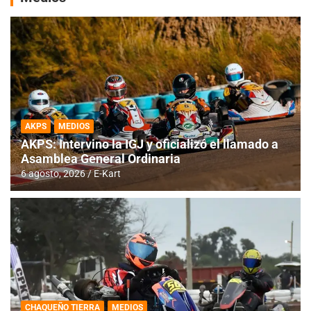
AKPS
MEDIOS
AKPS: Intervino la IGJ y oficializó el llamado a
Asamblea General Ordinaria
6 agosto, 2026
E-Kart
CHAQUEÑO TIERRA
MEDIOS