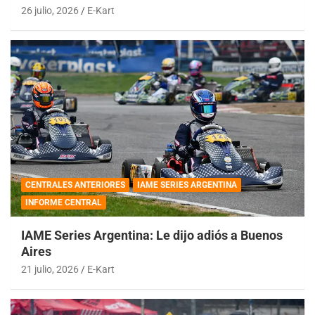
26 julio, 2026
E-Kart
CENTRALES ANTERIORES
IAME SERIES ARGENTINA
INFORME CENTRAL
IAME Series Argentina: Le dijo adiós a Buenos
Aires
21 julio, 2026
E-Kart