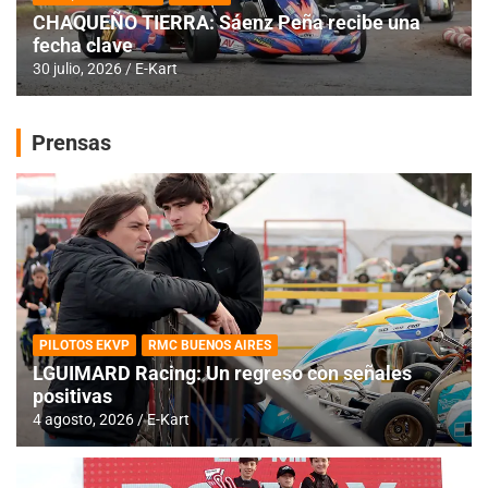
CHAQUEÑO TIERRA: Sáenz Peña recibe una
fecha clave
30 julio, 2026
E-Kart
Prensas
PILOTOS EKVP
RMC BUENOS AIRES
LGUIMARD Racing: Un regreso con señales
positivas
4 agosto, 2026
E-Kart