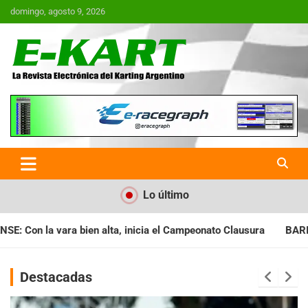
Saltar
domingo, agosto 9, 2026
al
contenido
E-Kart.com.ar | La Revista
Electrónica del Karting en
Argentina
Lo último
ia el Campeonato Clausura
BARILOCHENSE: Preparan una jornad
Destacadas