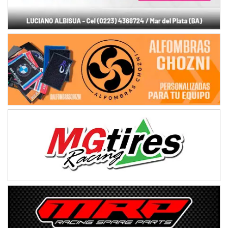
Humboldt (Santa Fe)
NORESTE SANTAFESINO - F6
Ciudad de Avellaneda (Asfalto)
Avellaneda (Santa Fe)
SUR SANTAFESINO - F4
José Samuel Sánchez (Tierra)
Rufino (Santa Fe)
TUCUMANO - F5
Juan Navarro (Asfalto)
El Timbó (Tucumán)