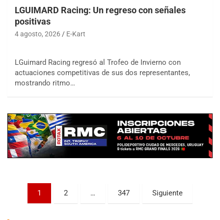
LGUIMARD Racing: Un regreso con señales
positivas
4 agosto, 2026
E-Kart
LGuimard Racing regresó al Trofeo de Invierno con
actuaciones competitivas de sus dos representantes,
COBERTURA ESPECIAL DE E-KART.COM.AR
mostrando ritmo…
08/09-AGO
IAME SERIES ARGENTINA 6
Ramiro Tot (Asfalto)
Baradero (Buenos Aires)
KDO - F6
Ciudad de Trenque Lauquen (Asfalto)
Trenque Lauquen (Buenos Aires)
ENTRERRIANO - F6 (POSTERGADA)
Parque de la Velocidad (Asfalto)
Paginación
1
2
…
347
Siguiente
Villaguay (Entre Ríos)
de
VICTORIENSE - F7