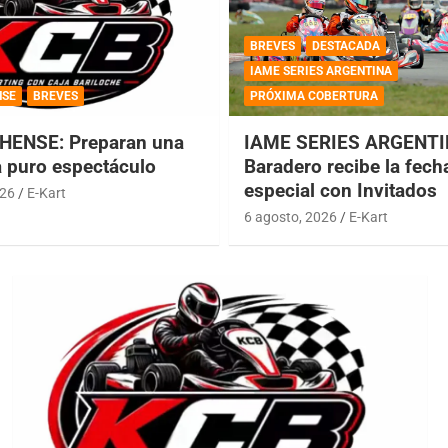
BREVES
DESTACADA
IAME SERIES ARGENTINA
NSE
BREVES
PRÓXIMA COBERTURA
HENSE: Preparan una
IAME SERIES ARGENTI
a puro espectáculo
Baradero recibe la fech
especial con Invitados
026
E-Kart
6 agosto, 2026
E-Kart