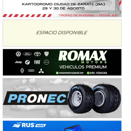
Avellaneda (Santa Fe)
SUR SANTAFESINO - F4
José Samuel Sánchez (Tierra)
Rufino (Santa Fe)
TUCUMANO - F5
Juan Navarro (Asfalto)
El Timbó (Tucumán)