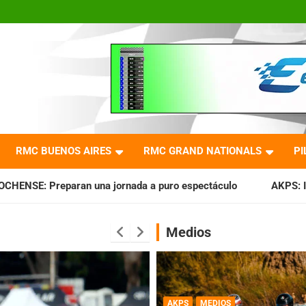
RMC BUENOS AIRES
RMC GRAND NATIONALS
PI
ornada a puro espectáculo
AKPS: Intervino la IGJ y oficia
Medios
AKPS
MEDIOS