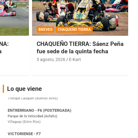
COBERTURA ESPECIAL DE E-KART.COM.AR
08/09-AGO
BREVES
CHAQUEÑO TIERRA
IAME SERIES ARGENTINA 6
NA:
CHAQUEÑO TIERRA: Sáenz Peña
Ramiro Tot (Asfalto)
Baradero (Buenos Aires)
a
fue sede de la quinta fecha
5 agosto, 2026
E-Kart
KDO - F6
Ciudad de Trenque Lauquen (Asfalto)
Trenque Lauquen (Buenos Aires)
ENTRERRIANO - F6 (POSTERGADA)
Lo que viene
Parque de la Velocidad (Asfalto)
Villaguay (Entre Ríos)
VICTORIENSE - F7
El Cerro (Tierra)
Victoria (Entre Ríos)
PATAGONICO - F6
Moto Club Reginense (Tierra)