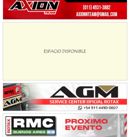
KDO - F6
Ciudad de Trenque Lauquen (Asfalto)
Trenque Lauquen (Buenos Aires)
ENTRERRIANO - F6 (POSTERGADA)
Parque de la Velocidad (Asfalto)
Villaguay (Entre Ríos)
VICTORIENSE - F7
El Cerro (Tierra)
Victoria (Entre Ríos)
PATAGONICO - F6
Moto Club Reginense (Tierra)
Gral. E. Godoy (Río Negro)
CSK - F7
Juventud Unida (Tierra)
Humboldt (Santa Fe)
NORESTE SANTAFESINO - F6
Ciudad de Avellaneda (Asfalto)