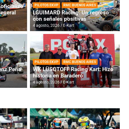
oficializó
PILOTOS EKVP
RMC BUENOS AIRES
General
LGUIMARD Racing: Un regreso
con señales positivas
4 agosto, 2026
E-Kart
RMC BUENOS AIRES
BR
ES: Cerró una jornada
I
PILOTOS EKVP
RMC BUENOS AIRES
adero
f
nz Peña
WK LÜSQTOFF Racing Kart: Hizo
historia en Baradero
6 a
4 agosto, 2026
E-Kart