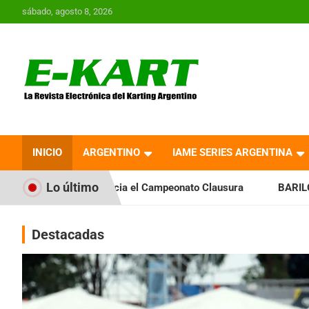
Saltar
sábado, agosto 8, 2026
al
contenido
E-Kart.com.ar | La
Revista Electrónica del
INICIO
ARGENTINO
IAME SERIES ARGENTINA
Karting en Argentina
Lo último
icia el Campeonato Clausura
BARILOCHENSE: Preparan una j
Destacadas