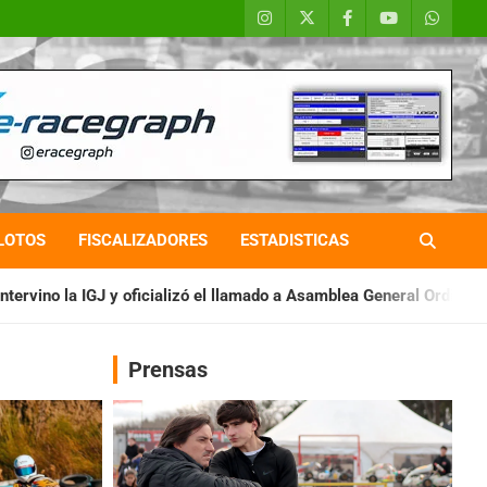
LOTOS
FISCALIZADORES
ESTADISTICAS
lizó el llamado a Asamblea General Ordinaria
IAME SERIES ARG
Prensas