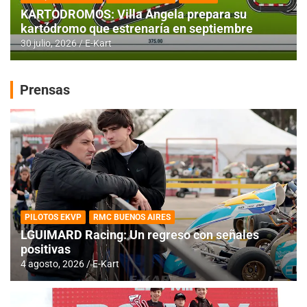
KARTODROMOS: Villa Angela prepara su
kartódromo que estrenaría en septiembre
30 julio, 2026
E-Kart
Prensas
PILOTOS EKVP
RMC BUENOS AIRES
LGUIMARD Racing: Un regreso con señales
positivas
4 agosto, 2026
E-Kart