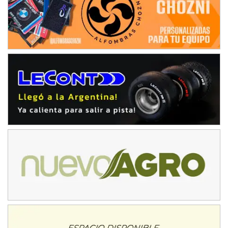
Ciudad de Avellaneda (Asfalto)
Avellaneda (Santa Fe)
SUR SANTAFESINO - F4
José Samuel Sánchez (Tierra)
Rufino (Santa Fe)
TUCUMANO - F5
Juan Navarro (Asfalto)
El Timbó (Tucumán)