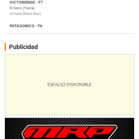
Moto Club Reginense (Tierra)
Gral. E. Godoy (Río Negro)
CSK - F7
Juventud Unida (Tierra)
Humboldt (Santa Fe)
NORESTE SANTAFESINO - F6
Publicidad
Ciudad de Avellaneda (Asfalto)
Avellaneda (Santa Fe)
SUR SANTAFESINO - F4
José Samuel Sánchez (Tierra)
Rufino (Santa Fe)
TUCUMANO - F5
Juan Navarro (Asfalto)
El Timbó (Tucumán)
COBERTURA ESPECIAL DE E-KART.COM.AR
08/09-AGO
IAME SERIES ARGENTINA 6
Ramiro Tot (Asfalto)