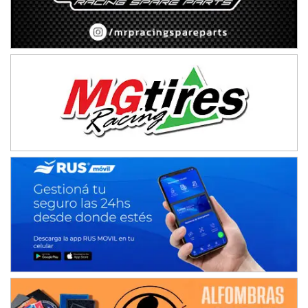
Baradero (Buenos Aires)
KDO - F6
Ciudad de Trenque Lauquen (Asfalto)
Trenque Lauquen (Buenos Aires)
ENTRERRIANO - F6 (POSTERGADA)
Parque de la Velocidad (Asfalto)
Villaguay (Entre Ríos)
VICTORIENSE - F7
El Cerro (Tierra)
Victoria (Entre Ríos)
PATAGONICO - F6
Moto Club Reginense (Tierra)
Gral. E. Godoy (Río Negro)
CSK - F7
Juventud Unida (Tierra)
Humboldt (Santa Fe)
NORESTE SANTAFESINO - F6