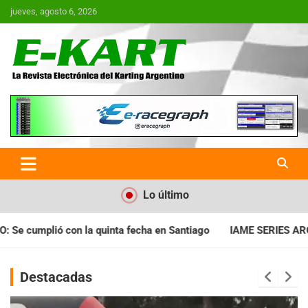
Saltar
jueves, agosto 6, 2026
al
contenido
E-Kart.com.ar | La Revista
Electrónica del Karting en
Argentina
Lo último
a en Santiago
IAME SERIES ARGENTINA: Horarios para la fecha
Destacadas