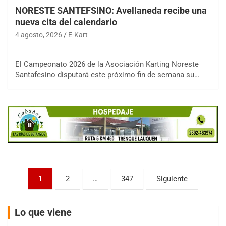
NORESTE SANTEFSINO: Avellaneda recibe una
nueva cita del calendario
4 agosto, 2026
E-Kart
COBERTURA ESPECIAL DE E-KART.COM.AR
El Campeonato 2026 de la Asociación Karting Noreste
08/09-AGO
Santafesino disputará este próximo fin de semana su…
IAME SERIES ARGENTINA 6
Ramiro Tot (Asfalto)
Baradero (Buenos Aires)
KDO - F6
Ciudad de Trenque Lauquen (Asfalto)
Trenque Lauquen (Buenos Aires)
ENTRERRIANO - F6 (POSTERGADA)
Parque de la Velocidad (Asfalto)
Paginación
1
2
…
347
Siguiente
Villaguay (Entre Ríos)
de
VICTORIENSE - F7
entradas
El Cerro (Tierra)
Lo que viene
Victoria (Entre Ríos)