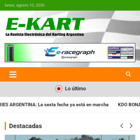
Saltar
lunes, agosto 10, 2026
al
contenido
E-Kart.com.ar | La Revista
Electrónica del Karting en
Argentina
Lo último
 ya está en marcha
KDO BONAERENSE: Con la vara bien alta, i
Destacadas