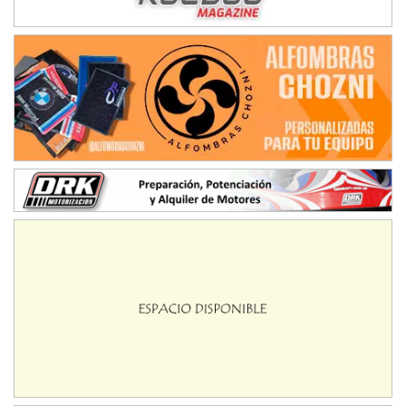
NORESTE SANTAFESINO - F6
Ciudad de Avellaneda (Asfalto)
Avellaneda (Santa Fe)
SUR SANTAFESINO - F4
José Samuel Sánchez (Tierra)
Rufino (Santa Fe)
TUCUMANO - F5
Juan Navarro (Asfalto)
El Timbó (Tucumán)