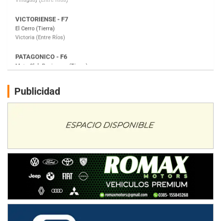
PATAGONICO - F6
Moto Club Reginense (Tierra)
Gral. E. Godoy (Río Negro)
CSK - F7
Juventud Unida (Tierra)
Humboldt (Santa Fe)
NORESTE SANTAFESINO - F6
Publicidad
Ciudad de Avellaneda (Asfalto)
Avellaneda (Santa Fe)
SUR SANTAFESINO - F4
José Samuel Sánchez (Tierra)
Rufino (Santa Fe)
TUCUMANO - F5
Juan Navarro (Asfalto)
El Timbó (Tucumán)
COBERTURA ESPECIAL DE E-KART.COM.AR
08/09-AGO