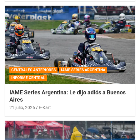
CENTRALES ANTERIORES
IAME SERIES ARGENTINA
INFORME CENTRAL
IAME Series Argentina: Le dijo adiós a Buenos
Aires
21 julio, 2026
E-Kart