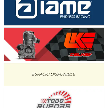
IAME SERIES ARGENTINA 6
Ramiro Tot (Asfalto)
Baradero (Buenos Aires)
KDO - F6
Ciudad de Trenque Lauquen (Asfalto)
Trenque Lauquen (Buenos Aires)
ENTRERRIANO - F6 (POSTERGADA)
Parque de la Velocidad (Asfalto)
Villaguay (Entre Ríos)
VICTORIENSE - F7
El Cerro (Tierra)
Victoria (Entre Ríos)
PATAGONICO - F6
Moto Club Reginense (Tierra)
Gral. E. Godoy (Río Negro)
CSK - F7
Juventud Unida (Tierra)
Humboldt (Santa Fe)