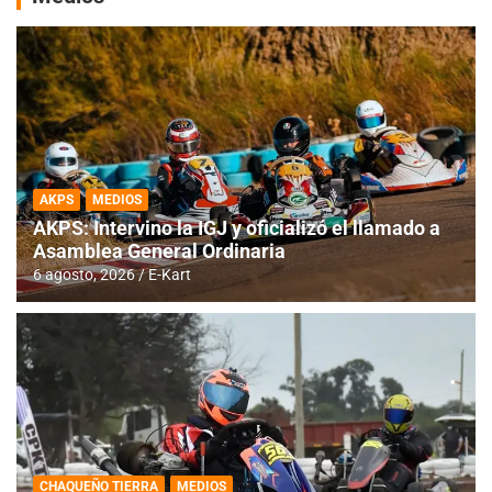
AKPS
MEDIOS
AKPS: Intervino la IGJ y oficializó el llamado a
Asamblea General Ordinaria
6 agosto, 2026
E-Kart
CHAQUEÑO TIERRA
MEDIOS