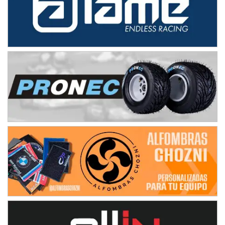
Avellaneda (Santa Fe)
SUR SANTAFESINO - F4
José Samuel Sánchez (Tierra)
Rufino (Santa Fe)
TUCUMANO - F5
Juan Navarro (Asfalto)
El Timbó (Tucumán)