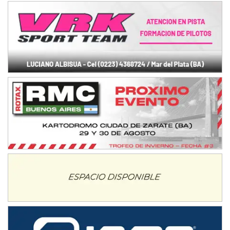
KDO - F6
Ciudad de Trenque Lauquen (Asfalto)
Trenque Lauquen (Buenos Aires)
ENTRERRIANO - F6 (POSTERGADA)
Parque de la Velocidad (Asfalto)
Villaguay (Entre Ríos)
VICTORIENSE - F7
El Cerro (Tierra)
Victoria (Entre Ríos)
PATAGONICO - F6
Moto Club Reginense (Tierra)
Gral. E. Godoy (Río Negro)
CSK - F7
Juventud Unida (Tierra)
Humboldt (Santa Fe)
NORESTE SANTAFESINO - F6
Ciudad de Avellaneda (Asfalto)