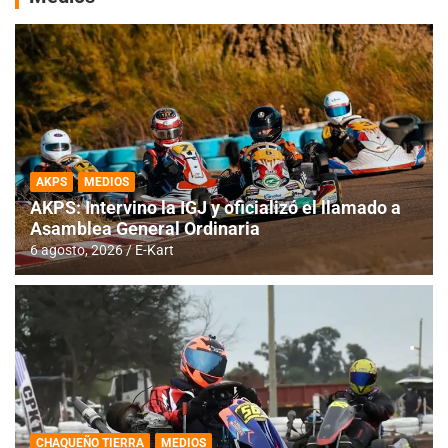
AKPS
MEDIOS
AKPS: Intervino la IGJ y oficializó el llamado a
Asamblea General Ordinaria
6 agosto, 2026
E-Kart
CHAQUEÑO TIERRA
MEDIOS