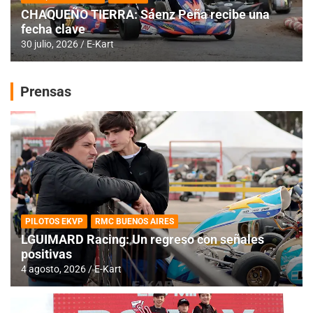
CHAQUEÑO TIERRA: Sáenz Peña recibe una
fecha clave
30 julio, 2026
E-Kart
Prensas
PILOTOS EKVP
RMC BUENOS AIRES
LGUIMARD Racing: Un regreso con señales
positivas
4 agosto, 2026
E-Kart