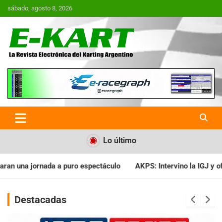
Saltar
sábado, agosto 8, 2026
al
contenido
E-Kart.com.ar | La Revista
Electrónica del Karting en
Argentina
Lo último
culo
AKPS: Intervino la IGJ y oficializó el llamado a Asamblea 
Destacadas