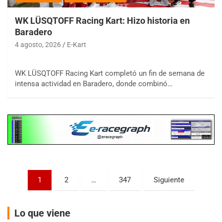
WK LÜSQTOFF Racing Kart: Hizo historia en
Baradero
COBERTURA ESPECIAL DE E-KART.COM.AR
08/09-AGO
4 agosto, 2026
E-Kart
IAME SERIES ARGENTINA 6
Ramiro Tot (Asfalto)
WK LÜSQTOFF Racing Kart completó un fin de semana de
Baradero (Buenos Aires)
intensa actividad en Baradero, donde combinó…
KDO - F6
Ciudad de Trenque Lauquen (Asfalto)
Trenque Lauquen (Buenos Aires)
ENTRERRIANO - F6 (POSTERGADA)
Parque de la Velocidad (Asfalto)
Villaguay (Entre Ríos)
VICTORIENSE - F7
Paginación
1
2
…
347
Siguiente
El Cerro (Tierra)
de
Victoria (Entre Ríos)
entradas
PATAGONICO - F6
Lo que viene
Moto Club Reginense (Tierra)