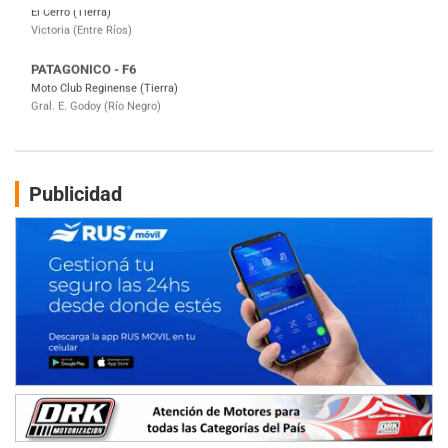
Gral. E. Godoy (Río Negro)
CSK - F7
Juventud Unida (Tierra)
Humboldt (Santa Fe)
NORESTE SANTAFESINO - F6
Ciudad de Avellaneda (Asfalto)
Avellaneda (Santa Fe)
Publicidad
SUR SANTAFESINO - F4
José Samuel Sánchez (Tierra)
Rufino (Santa Fe)
TUCUMANO - F5
Juan Navarro (Asfalto)
El Timbó (Tucumán)
COBERTURA ESPECIAL DE E-KART.COM.AR
08/09-AGO
IAME SERIES ARGENTINA 6
Ramiro Tot (Asfalto)
Baradero (Buenos Aires)