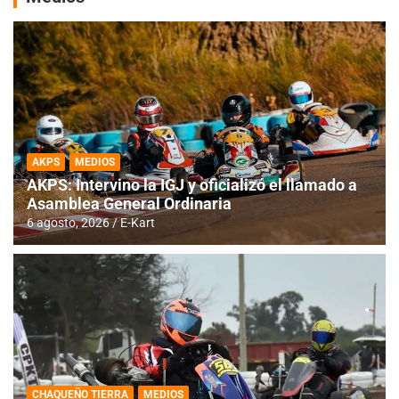
AKPS
MEDIOS
AKPS: Intervino la IGJ y oficializó el llamado a
Asamblea General Ordinaria
6 agosto, 2026
E-Kart
CHAQUEÑO TIERRA
MEDIOS