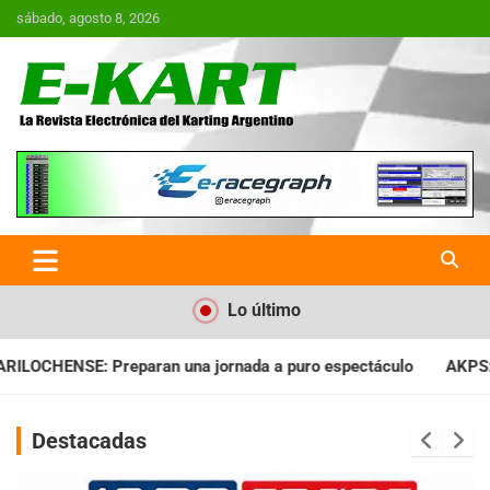
Saltar
sábado, agosto 8, 2026
al
contenido
E-Kart.com.ar | La Revista
Electrónica del Karting en
Argentina
Lo último
nada a puro espectáculo
AKPS: Intervino la IGJ y oficializó e
Destacadas