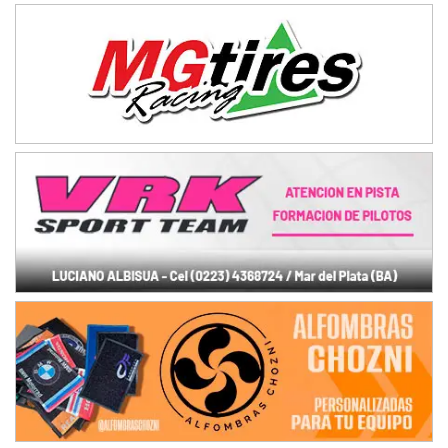
08/09-AGO
IAME SERIES ARGENTINA 6
Ramiro Tot (Asfalto)
Baradero (Buenos Aires)
KDO - F6
Ciudad de Trenque Lauquen (Asfalto)
Trenque Lauquen (Buenos Aires)
ENTRERRIANO - F6 (POSTERGADA)
Parque de la Velocidad (Asfalto)
Villaguay (Entre Ríos)
VICTORIENSE - F7
El Cerro (Tierra)
Victoria (Entre Ríos)
PATAGONICO - F6
Moto Club Reginense (Tierra)
Gral. E. Godoy (Río Negro)
CSK - F7