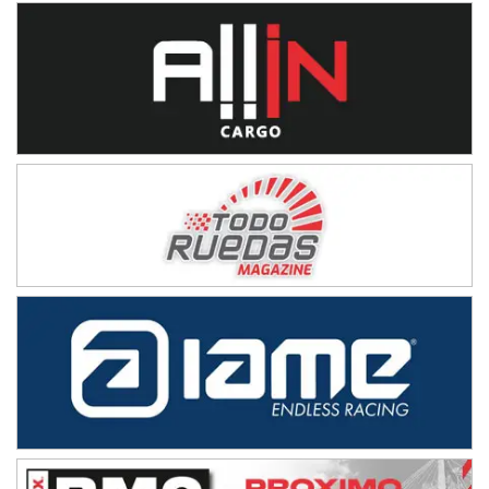
Juventud Unida (Tierra)
Humboldt (Santa Fe)
NORESTE SANTAFESINO - F6
Ciudad de Avellaneda (Asfalto)
Avellaneda (Santa Fe)
SUR SANTAFESINO - F4
José Samuel Sánchez (Tierra)
Rufino (Santa Fe)
TUCUMANO - F5
Juan Navarro (Asfalto)
El Timbó (Tucumán)