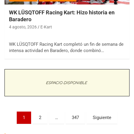
WK LÜSQTOFF Racing Kart: Hizo historia en
Baradero
4 agosto, 2026
E-Kart
WK LÜSQTOFF Racing Kart completó un fin de semana de
COBERTURA ESPECIAL DE E-KART.COM.AR
intensa actividad en Baradero, donde combinó…
08/09-AGO
IAME SERIES ARGENTINA 6
Ramiro Tot (Asfalto)
Baradero (Buenos Aires)
KDO - F6
Ciudad de Trenque Lauquen (Asfalto)
Trenque Lauquen (Buenos Aires)
ENTRERRIANO - F6 (POSTERGADA)
Paginación
Parque de la Velocidad (Asfalto)
1
2
…
347
Siguiente
Villaguay (Entre Ríos)
de
VICTORIENSE - F7