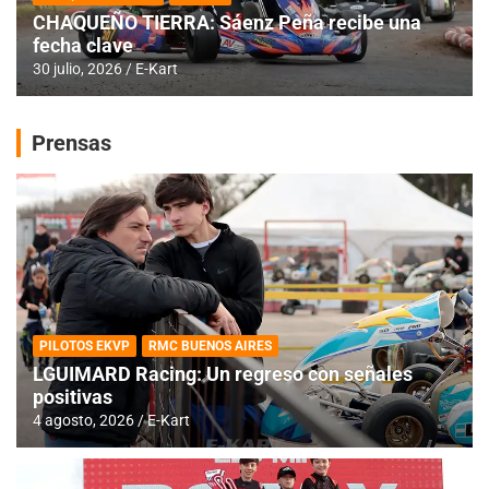
CHAQUEÑO TIERRA: Sáenz Peña recibe una
fecha clave
30 julio, 2026
E-Kart
Prensas
PILOTOS EKVP
RMC BUENOS AIRES
LGUIMARD Racing: Un regreso con señales
positivas
4 agosto, 2026
E-Kart