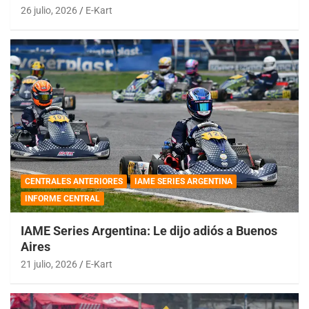
26 julio, 2026
E-Kart
CENTRALES ANTERIORES
IAME SERIES ARGENTINA
INFORME CENTRAL
IAME Series Argentina: Le dijo adiós a Buenos
Aires
21 julio, 2026
E-Kart