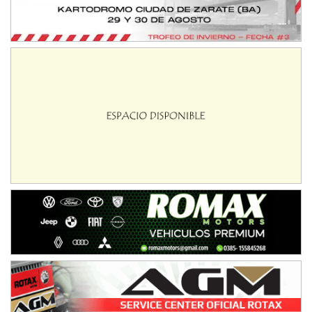
NORESTE SANTAFESINO - F6
Ciudad de Avellaneda (Asfalto)
Avellaneda (Santa Fe)
SUR SANTAFESINO - F4
José Samuel Sánchez (Tierra)
Rufino (Santa Fe)
TUCUMANO - F5
Juan Navarro (Asfalto)
El Timbó (Tucumán)