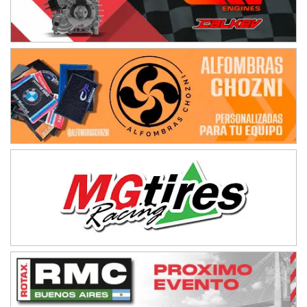
IAME SERIES ARGENTINA 6
Ramiro Tot (Asfalto)
Baradero (Buenos Aires)
KDO - F6
Ciudad de Trenque Lauquen (Asfalto)
Trenque Lauquen (Buenos Aires)
ENTRERRIANO - F6 (POSTERGADA)
Parque de la Velocidad (Asfalto)
Villaguay (Entre Ríos)
VICTORIENSE - F7
El Cerro (Tierra)
Victoria (Entre Ríos)
PATAGONICO - F6
Moto Club Reginense (Tierra)
Gral. E. Godoy (Río Negro)
CSK - F7
Juventud Unida (Tierra)
Humboldt (Santa Fe)