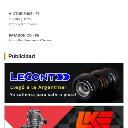
PATAGONICO - F6
Moto Club Reginense (Tierra)
Gral. E. Godoy (Río Negro)
CSK - F7
Juventud Unida (Tierra)
Humboldt (Santa Fe)
NORESTE SANTAFESINO - F6
Publicidad
Ciudad de Avellaneda (Asfalto)
Avellaneda (Santa Fe)
SUR SANTAFESINO - F4
José Samuel Sánchez (Tierra)
Rufino (Santa Fe)
TUCUMANO - F5
Juan Navarro (Asfalto)
El Timbó (Tucumán)
COBERTURA ESPECIAL DE E-KART.COM.AR
08/09-AGO