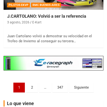
PILOTOS EKVP
RMC BUENOS AIRES
J.CARTOLANO: Volvió a ser la referencia
3 agosto, 2026
E-Kart
COBERTURA ESPECIAL DE E-KART.COM.AR
08/09-AGO
Juan Cartolano volvió a demostrar su velocidad en el
Trofeo de Invierno al conseguir su tercera…
IAME SERIES ARGENTINA 6
Ramiro Tot (Asfalto)
Baradero (Buenos Aires)
KDO - F6
Ciudad de Trenque Lauquen (Asfalto)
Trenque Lauquen (Buenos Aires)
ENTRERRIANO - F6 (POSTERGADA)
Parque de la Velocidad (Asfalto)
Paginación
1
2
…
347
Siguiente
Villaguay (Entre Ríos)
de
VICTORIENSE - F7
entradas
El Cerro (Tierra)
Lo que viene
Victoria (Entre Ríos)