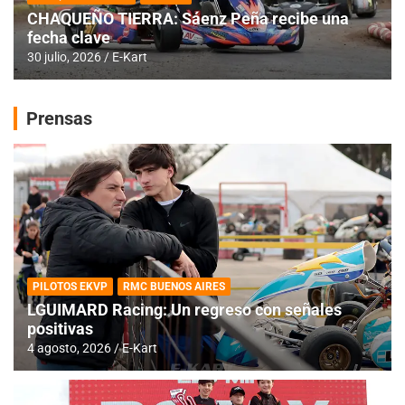
CHAQUEÑO TIERRA: Sáenz Peña recibe una
fecha clave
30 julio, 2026
E-Kart
Prensas
PILOTOS EKVP
RMC BUENOS AIRES
LGUIMARD Racing: Un regreso con señales
positivas
4 agosto, 2026
E-Kart