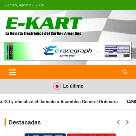
Saltar
viernes, agosto 7, 2026
al
contenido
E-Kart.com.ar | La Revista
Electrónica del Karting en
Argentina
Lo último
Asamblea General Ordinaria
IAME SERIES ARGENTINA: Baradero re
Destacadas