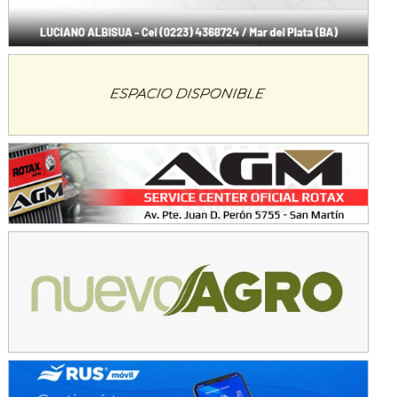
KDO - F6
Ciudad de Trenque Lauquen (Asfalto)
Trenque Lauquen (Buenos Aires)
ENTRERRIANO - F6 (POSTERGADA)
Parque de la Velocidad (Asfalto)
Villaguay (Entre Ríos)
VICTORIENSE - F7
El Cerro (Tierra)
Victoria (Entre Ríos)
PATAGONICO - F6
Moto Club Reginense (Tierra)
Gral. E. Godoy (Río Negro)
CSK - F7
Juventud Unida (Tierra)
Humboldt (Santa Fe)
NORESTE SANTAFESINO - F6
Ciudad de Avellaneda (Asfalto)