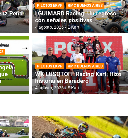
PILOTOS EKVP
RMC BUENOS AIRES
nz Peña
LGUIMARD Racing: Un regreso
con señales positivas
4 agosto, 2026
E-Kart
OS
TINA
DE
GENTINA: Horarios para la
R
ngela
PILOTOS EKVP
RMC BUENOS AIRES
dos
h
que
WK LÜSQTOFF Racing Kart: Hizo
e
historia en Baradero
4 a
4 agosto, 2026
E-Kart