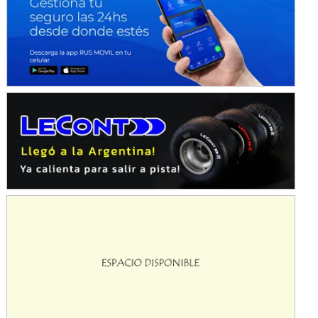
Avellaneda (Santa Fe)
SUR SANTAFESINO - F4
José Samuel Sánchez (Tierra)
Rufino (Santa Fe)
TUCUMANO - F5
Juan Navarro (Asfalto)
El Timbó (Tucumán)