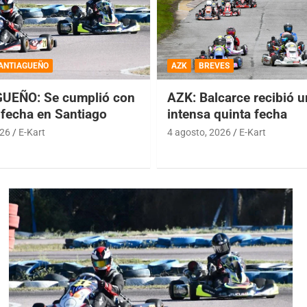
ANTIAGUEÑO
AZK
BREVES
UEÑO: Se cumplió con
AZK: Balcarce recibió 
 fecha en Santiago
intensa quinta fecha
026
E-Kart
4 agosto, 2026
E-Kart