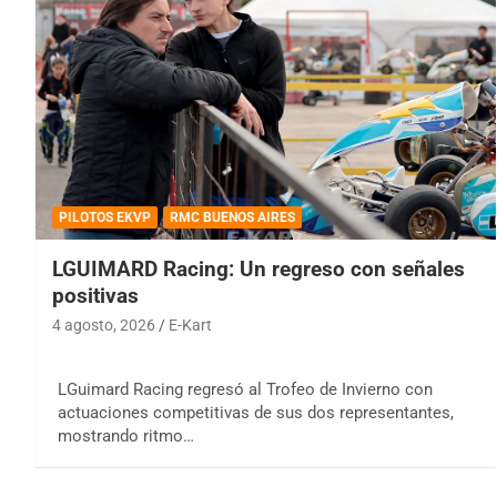
PILOTOS EKVP
RMC BUENOS AIRES
LGUIMARD Racing: Un regreso con señales
positivas
4 agosto, 2026
E-Kart
LGuimard Racing regresó al Trofeo de Invierno con
actuaciones competitivas de sus dos representantes,
mostrando ritmo…