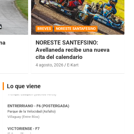
COBERTURA ESPECIAL DE E-KART.COM.AR
08/09-AGO
BREVES
NORESTE SANTAFESINO
IAME SERIES ARGENTINA 6
Ramiro Tot (Asfalto)
una
NORESTE SANTEFSINO:
Baradero (Buenos Aires)
Avellaneda recibe una nueva
cita del calendario
KDO - F6
Ciudad de Trenque Lauquen (Asfalto)
4 agosto, 2026
E-Kart
Trenque Lauquen (Buenos Aires)
ENTRERRIANO - F6 (POSTERGADA)
Lo que viene
Parque de la Velocidad (Asfalto)
Villaguay (Entre Ríos)
VICTORIENSE - F7
El Cerro (Tierra)
Victoria (Entre Ríos)
PATAGONICO - F6
Moto Club Reginense (Tierra)