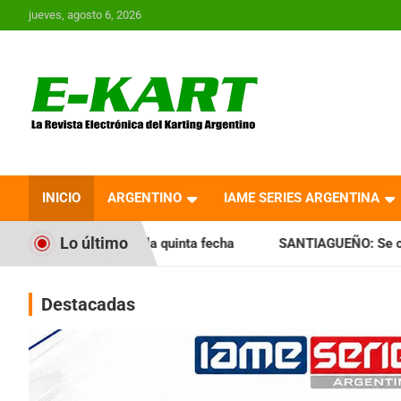
Saltar
jueves, agosto 6, 2026
al
contenido
E-Kart.com.ar | La
Revista Electrónica del
INICIO
ARGENTINO
IAME SERIES ARGENTINA
Karting en Argentina
Lo último
la quinta fecha
SANTIAGUEÑO: Se cumplió con la quinta fe
Destacadas