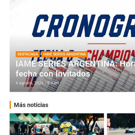
DESTACADA
INFORME CENTRAL
RMC BUENOS AIRES
RMC BUENOS AIRES: Cerró una
histórica en Baradero
4 agosto, 2026
E-Kart
Más noticias