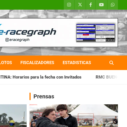
LOTOS
FISCALIZADORES
ESTADISTICAS
fecha con Invitados
RMC BUENOS AIRES: Cerró una jornada 
Prensas