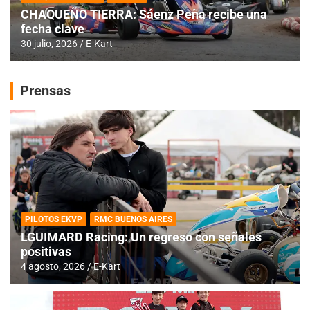
CHAQUEÑO TIERRA: Sáenz Peña recibe una
fecha clave
30 julio, 2026
E-Kart
Prensas
PILOTOS EKVP
RMC BUENOS AIRES
LGUIMARD Racing: Un regreso con señales
positivas
4 agosto, 2026
E-Kart