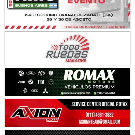
NORESTE SANTAFESINO - F6
Ciudad de Avellaneda (Asfalto)
Avellaneda (Santa Fe)
SUR SANTAFESINO - F4
José Samuel Sánchez (Tierra)
Rufino (Santa Fe)
TUCUMANO - F5
Juan Navarro (Asfalto)
El Timbó (Tucumán)