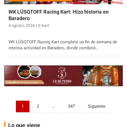
WK LÜSQTOFF Racing Kart: Hizo historia en
Baradero
4 agosto, 2026
E-Kart
COBERTURA ESPECIAL DE E-KART.COM.AR
08/09-AGO
WK LÜSQTOFF Racing Kart completó un fin de semana de
intensa actividad en Baradero, donde combinó…
IAME SERIES ARGENTINA 6
Ramiro Tot (Asfalto)
Baradero (Buenos Aires)
KDO - F6
Ciudad de Trenque Lauquen (Asfalto)
Trenque Lauquen (Buenos Aires)
ENTRERRIANO - F6 (POSTERGADA)
Parque de la Velocidad (Asfalto)
Villaguay (Entre Ríos)
Paginación
1
2
…
347
Siguiente
de
VICTORIENSE - F7
El Cerro (Tierra)
entradas
Victoria (Entre Ríos)
Lo que viene