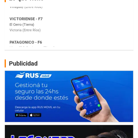
PATAGONICO - F6
Moto Club Reginense (Tierra)
Gral. E. Godoy (Río Negro)
CSK - F7
Juventud Unida (Tierra)
Humboldt (Santa Fe)
NORESTE SANTAFESINO - F6
Ciudad de Avellaneda (Asfalto)
Publicidad
Avellaneda (Santa Fe)
SUR SANTAFESINO - F4
José Samuel Sánchez (Tierra)
Rufino (Santa Fe)
TUCUMANO - F5
Juan Navarro (Asfalto)
El Timbó (Tucumán)
COBERTURA ESPECIAL DE E-KART.COM.AR
08/09-AGO