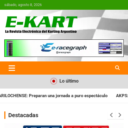
Saltar
sábado, agosto 8, 2026
al
contenido
E-Kart.com.ar | La Revista
Electrónica del Karting en
Argentina
Lo último
 puro espectáculo
AKPS: Intervino la IGJ y oficializó el llama
Destacadas