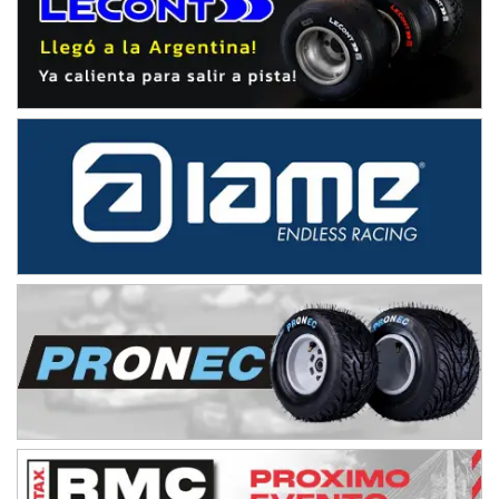
IAME SERIES ARGENTINA 6
Ramiro Tot (Asfalto)
Baradero (Buenos Aires)
KDO - F6
Ciudad de Trenque Lauquen (Asfalto)
Trenque Lauquen (Buenos Aires)
ENTRERRIANO - F6 (POSTERGADA)
Parque de la Velocidad (Asfalto)
Villaguay (Entre Ríos)
VICTORIENSE - F7
El Cerro (Tierra)
Victoria (Entre Ríos)
PATAGONICO - F6
Moto Club Reginense (Tierra)
Gral. E. Godoy (Río Negro)
CSK - F7
Juventud Unida (Tierra)
Humboldt (Santa Fe)