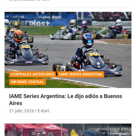
CENTRALES ANTERIORES
IAME SERIES ARGENTINA
INFORME CENTRAL
IAME Series Argentina: Le dijo adiós a Buenos
Aires
21 julio, 2026
E-Kart