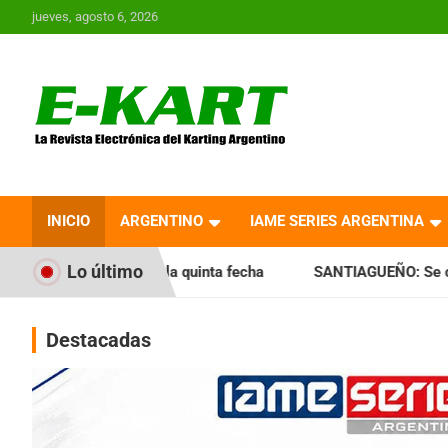
Saltar
jueves, agosto 6, 2026
al
contenido
E-Kart.com.ar | La
Revista Electrónica del
INICIO
ARGENTINO
IAME SERIES ARGENTINA
Karting en Argentina
Lo último
 la quinta fecha
SANTIAGUEÑO: Se cumplió con la quinta f
Destacadas