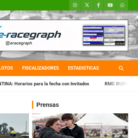
LOTOS
FISCALIZADORES
ESTADISTICAS
 fecha con Invitados
RMC BUENOS AIRES: Cerró una jornada
Prensas