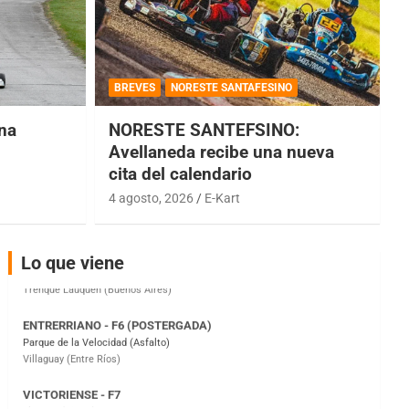
COBERTURA ESPECIAL DE E-KART.COM.AR
08/09-AGO
BREVES
NORESTE SANTAFESINO
IAME SERIES ARGENTINA 6
una
NORESTE SANTEFSINO:
Ramiro Tot (Asfalto)
Baradero (Buenos Aires)
Avellaneda recibe una nueva
cita del calendario
KDO - F6
Ciudad de Trenque Lauquen (Asfalto)
4 agosto, 2026
E-Kart
Trenque Lauquen (Buenos Aires)
ENTRERRIANO - F6 (POSTERGADA)
Lo que viene
Parque de la Velocidad (Asfalto)
Villaguay (Entre Ríos)
VICTORIENSE - F7
El Cerro (Tierra)
Victoria (Entre Ríos)
PATAGONICO - F6
Moto Club Reginense (Tierra)