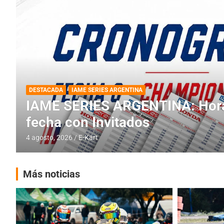
DESTACADA
INFORME CENTRAL
RMC BUENOS AIRES
RMC BUENOS AIRES: Cerró una
histórica en Baradero
4 agosto, 2026
E-Kart
Más noticias