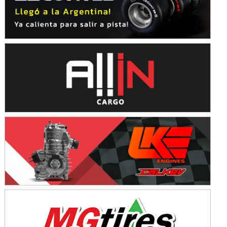
Avellaneda (Santa Fe)
SUR SANTAFESINO - F4
José Samuel Sánchez (Tierra)
Rufino (Santa Fe)
TUCUMANO - F5
Juan Navarro (Asfalto)
El Timbó (Tucumán)