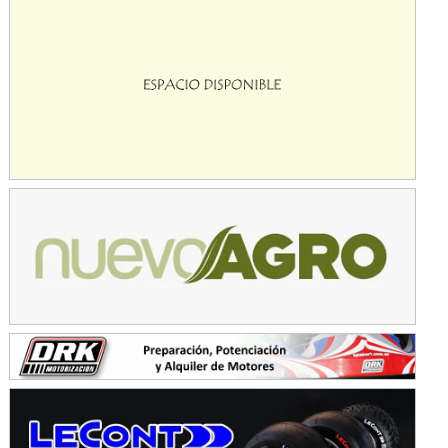
KDO - F6
Ciudad de Trenque Lauquen (Asfalto)
Trenque Lauquen (Buenos Aires)
ENTRERRIANO - F6 (POSTERGADA)
Parque de la Velocidad (Asfalto)
Villaguay (Entre Ríos)
VICTORIENSE - F7
El Cerro (Tierra)
Victoria (Entre Ríos)
PATAGONICO - F6
Moto Club Reginense (Tierra)
Gral. E. Godoy (Río Negro)
CSK - F7
Juventud Unida (Tierra)
Humboldt (Santa Fe)
NORESTE SANTAFESINO - F6
Ciudad de Avellaneda (Asfalto)