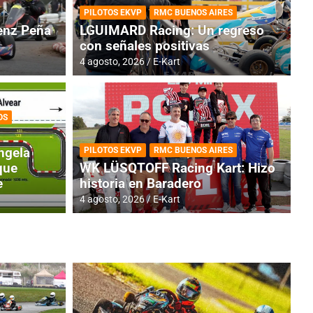
PILOTOS EKVP
RMC BUENOS AIRES
nz Peña
LGUIMARD Racing: Un regreso
con señales positivas
4 agosto, 2026
E-Kart
OS
TINA
DE
GENTINA: Horarios para la
R
ngela
PILOTOS EKVP
RMC BUENOS AIRES
dos
h
que
WK LÜSQTOFF Racing Kart: Hizo
e
historia en Baradero
4 a
4 agosto, 2026
E-Kart