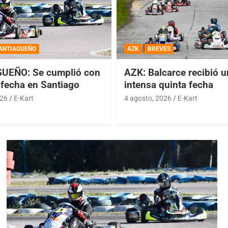
ANTIAGUEÑO
AZK
BREVES
UEÑO: Se cumplió con
AZK: Balcarce recibió 
 fecha en Santiago
intensa quinta fecha
026
E-Kart
4 agosto, 2026
E-Kart