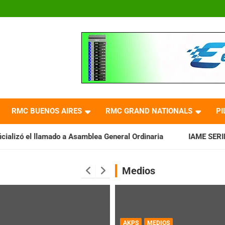
RMC BUENOS AIRES
RMC GRAND NATIONALS
PI
lamado a Asamblea General Ordinaria
IAME SERIES ARGENTINA:
Medios
AKPS
MEDIOS