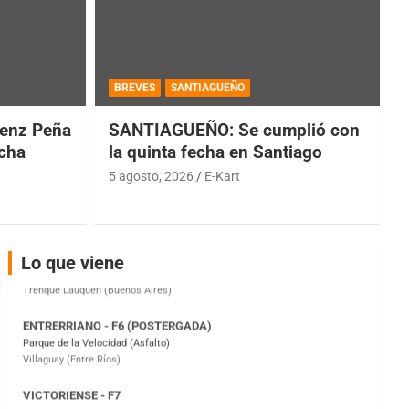
BREVES
SANTIAGUEÑO
COBERTURA ESPECIAL DE E-KART.COM.AR
08/09-AGO
enz Peña
SANTIAGUEÑO: Se cumplió con
IAME SERIES ARGENTINA 6
echa
la quinta fecha en Santiago
Ramiro Tot (Asfalto)
5 agosto, 2026
E-Kart
Baradero (Buenos Aires)
KDO - F6
Ciudad de Trenque Lauquen (Asfalto)
Trenque Lauquen (Buenos Aires)
Lo que viene
ENTRERRIANO - F6 (POSTERGADA)
Parque de la Velocidad (Asfalto)
Villaguay (Entre Ríos)
VICTORIENSE - F7
El Cerro (Tierra)
Victoria (Entre Ríos)