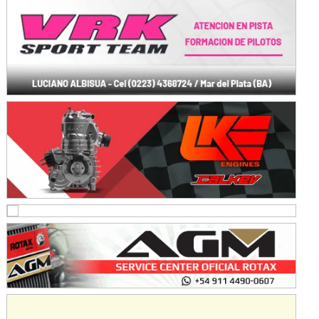
Ramiro Tot (Asfalto)
Baradero (Buenos Aires)
KDO - F6
Ciudad de Trenque Lauquen (Asfalto)
Trenque Lauquen (Buenos Aires)
ENTRERRIANO - F6 (POSTERGADA)
Parque de la Velocidad (Asfalto)
Villaguay (Entre Ríos)
VICTORIENSE - F7
El Cerro (Tierra)
Victoria (Entre Ríos)
PATAGONICO - F6
Moto Club Reginense (Tierra)
Gral. E. Godoy (Río Negro)
CSK - F7
Juventud Unida (Tierra)
Humboldt (Santa Fe)