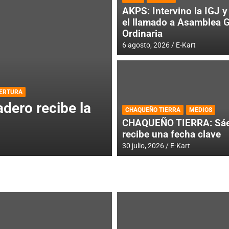
AKPS: Intervino la IGJ y 
el llamado a Asamblea 
Ordinaria
6 agosto, 2026
E-Kart
DESTACADA
INFORME CENTRAL
ios para la
RMC BUENOS AIR
CHAQUEÑO TIERRA
MEDIOS
histórica en Bar
CHAQUEÑO TIERRA: Sáe
recibe una fecha clave
4 agosto, 2026
E-Kart
30 julio, 2026
E-Kart