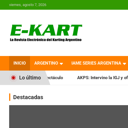
Saltar
viernes, agosto 7, 2026
al
contenido
E-Kart.com.ar | La
Revista Electrónica del
INICIO
ARGENTINO
IAME SERIES ARGENTINA
Karting en Argentina
Lo último
a puro espectáculo
AKPS: Intervino la IGJ y oficializó el l
Destacadas