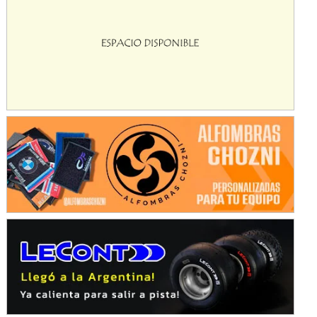
NORESTE SANTAFESINO - F6
Ciudad de Avellaneda (Asfalto)
Avellaneda (Santa Fe)
SUR SANTAFESINO - F4
José Samuel Sánchez (Tierra)
Rufino (Santa Fe)
TUCUMANO - F5
Juan Navarro (Asfalto)
El Timbó (Tucumán)