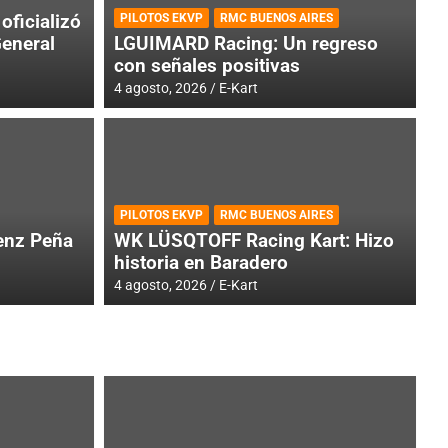
oficializó
PILOTOS EKVP
RMC BUENOS AIRES
General
LGUIMARD Racing: Un regreso
con señales positivas
4 agosto, 2026
E-Kart
RMC BUENOS AIRES
BR
ES: Cerró una jornada
I
PILOTOS EKVP
RMC BUENOS AIRES
adero
f
nz Peña
WK LÜSQTOFF Racing Kart: Hizo
historia en Baradero
6 a
4 agosto, 2026
E-Kart