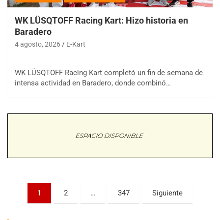
WK LÜSQTOFF Racing Kart: Hizo historia en
Baradero
4 agosto, 2026
E-Kart
WK LÜSQTOFF Racing Kart completó un fin de semana de
COBERTURA ESPECIAL DE E-KART.COM.AR
intensa actividad en Baradero, donde combinó…
08/09-AGO
IAME SERIES ARGENTINA 6
Ramiro Tot (Asfalto)
Baradero (Buenos Aires)
KDO - F6
Ciudad de Trenque Lauquen (Asfalto)
Trenque Lauquen (Buenos Aires)
ENTRERRIANO - F6 (POSTERGADA)
Paginación
Parque de la Velocidad (Asfalto)
1
2
…
347
Siguiente
Villaguay (Entre Ríos)
de
VICTORIENSE - F7