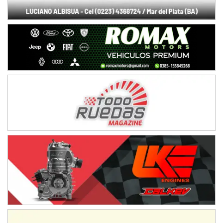
Juventud Unida (Tierra)
Humboldt (Santa Fe)
NORESTE SANTAFESINO - F6
Ciudad de Avellaneda (Asfalto)
Avellaneda (Santa Fe)
SUR SANTAFESINO - F4
José Samuel Sánchez (Tierra)
Rufino (Santa Fe)
TUCUMANO - F5
Juan Navarro (Asfalto)
El Timbó (Tucumán)