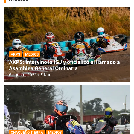
AKPS
MEDIOS
AKPS: Intervino la IGJ y oficializó el llamado a
Asamblea General Ordinaria
6 agosto, 2026
E-Kart
CHAQUEÑO TIERRA
MEDIOS