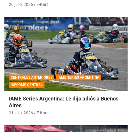
26 julio, 2026
E-Kart
CENTRALES ANTERIORES
IAME SERIES ARGENTINA
INFORME CENTRAL
IAME Series Argentina: Le dijo adiós a Buenos
Aires
21 julio, 2026
E-Kart