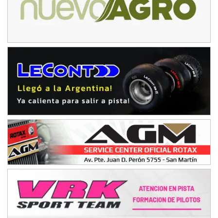
COBERTURA ESPECIAL DE E-KART.COM.AR
08/09-AGO
IAME SERIES ARGENTINA 6
Ramiro Tot (Asfalto)
Baradero (Buenos Aires)
KDO - F6
Ciudad de Trenque Lauquen (Asfalto)
Trenque Lauquen (Buenos Aires)
ENTRERRIANO - F6 (POSTERGADA)
Parque de la Velocidad (Asfalto)
Villaguay (Entre Ríos)
VICTORIENSE - F7
El Cerro (Tierra)
Victoria (Entre Ríos)
PATAGONICO - F6
Moto Club Reginense (Tierra)
Gral. E. Godoy (Río Negro)
CSK - F7