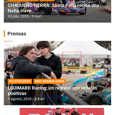
CHAQUEÑO TIERRA: Sáenz Peña recibe una
fecha clave
30 julio, 2026
E-Kart
Prensas
PILOTOS EKVP
RMC BUENOS AIRES
LGUIMARD Racing: Un regreso con señales
positivas
4 agosto, 2026
E-Kart