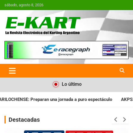
Saltar
sábado, agosto 8, 2026
al
contenido
E-Kart.com.ar | La Revista
Electrónica del Karting en
Argentina
Lo último
nada a puro espectáculo
AKPS: Intervino la IGJ y oficializó e
Destacadas