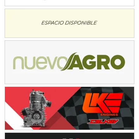
NORESTE SANTAFESINO - F6
Ciudad de Avellaneda (Asfalto)
Avellaneda (Santa Fe)
SUR SANTAFESINO - F4
José Samuel Sánchez (Tierra)
Rufino (Santa Fe)
TUCUMANO - F5
Juan Navarro (Asfalto)
El Timbó (Tucumán)