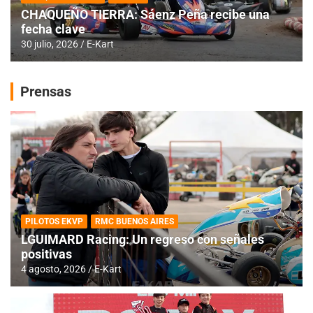
CHAQUEÑO TIERRA: Sáenz Peña recibe una
fecha clave
30 julio, 2026
E-Kart
Prensas
PILOTOS EKVP
RMC BUENOS AIRES
LGUIMARD Racing: Un regreso con señales
positivas
4 agosto, 2026
E-Kart