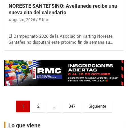
NORESTE SANTEFSINO: Avellaneda recibe una
nueva cita del calendario
4 agosto, 2026
E-Kart
El Campeonato 2026 de la Asociación Karting Noreste
COBERTURA ESPECIAL DE E-KART.COM.AR
Santafesino disputará este próximo fin de semana su…
08/09-AGO
IAME SERIES ARGENTINA 6
Ramiro Tot (Asfalto)
Baradero (Buenos Aires)
KDO - F6
Ciudad de Trenque Lauquen (Asfalto)
Trenque Lauquen (Buenos Aires)
ENTRERRIANO - F6 (POSTERGADA)
Parque de la Velocidad (Asfalto)
Paginación
1
2
…
347
Siguiente
Villaguay (Entre Ríos)
de
VICTORIENSE - F7
entradas
Lo que viene
El Cerro (Tierra)