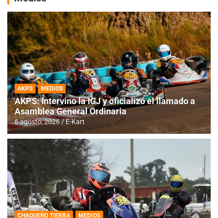
AKPS
MEDIOS
AKPS: Intervino la IGJ y oficializó el llamado a
Asamblea General Ordinaria
6 agosto, 2026
E-Kart
CHAQUEÑO TIERRA
MEDIOS